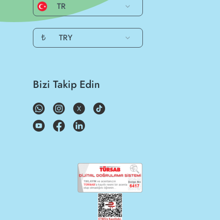
TR
₺
TRY
Bizi Takip Edin