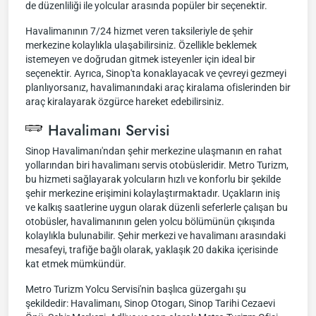
de düzenliliği ile yolcular arasında popüler bir seçenektir.
Havalimanının 7/24 hizmet veren taksileriyle de şehir
merkezine kolaylıkla ulaşabilirsiniz. Özellikle beklemek
istemeyen ve doğrudan gitmek isteyenler için ideal bir
seçenektir. Ayrıca, Sinop'ta konaklayacak ve çevreyi gezmeyi
planlıyorsanız, havalimanındaki araç kiralama ofislerinden bir
araç kiralayarak özgürce hareket edebilirsiniz.
Havalimanı Servisi
Sinop Havalimanı'ndan şehir merkezine ulaşmanın en rahat
yollarından biri havalimanı servis otobüsleridir. Metro Turizm,
bu hizmeti sağlayarak yolcuların hızlı ve konforlu bir şekilde
şehir merkezine erişimini kolaylaştırmaktadır. Uçakların iniş
ve kalkış saatlerine uygun olarak düzenli seferlerle çalışan bu
otobüsler, havalimanının gelen yolcu bölümünün çıkışında
kolaylıkla bulunabilir. Şehir merkezi ve havalimanı arasındaki
mesafeyi, trafiğe bağlı olarak, yaklaşık 20 dakika içerisinde
kat etmek mümkündür.
Metro Turizm Yolcu Servisi'nin başlıca güzergahı şu
şekildedir: Havalimanı, Sinop Otogarı, Sinop Tarihi Cezaevi