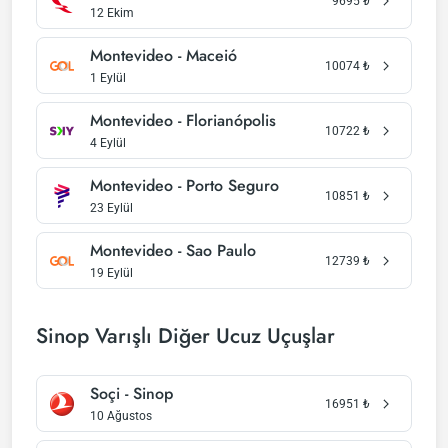
9695
₺
12 Ekim
Montevideo - Maceió
10074
₺
1 Eylül
Montevideo - Florianópolis
10722
₺
4 Eylül
Montevideo - Porto Seguro
10851
₺
23 Eylül
Montevideo - Sao Paulo
12739
₺
19 Eylül
Sinop Varışlı Diğer Ucuz Uçuşlar
Soçi - Sinop
16951
₺
10 Ağustos