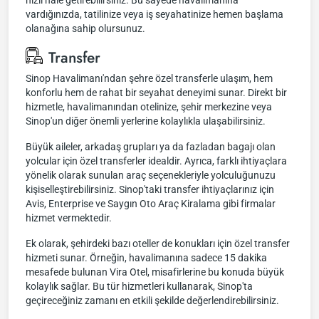
hızlı hale getirebilirsiniz. Bu sayede havalimanına
vardığınızda, tatilinize veya iş seyahatinize hemen başlama
olanağına sahip olursunuz.
Transfer
Sinop Havalimanı'ndan şehre özel transferle ulaşım, hem
konforlu hem de rahat bir seyahat deneyimi sunar. Direkt bir
hizmetle, havalimanından otelinize, şehir merkezine veya
Sinop'un diğer önemli yerlerine kolaylıkla ulaşabilirsiniz.
Büyük aileler, arkadaş grupları ya da fazladan bagajı olan
yolcular için özel transferler idealdir. Ayrıca, farklı ihtiyaçlara
yönelik olarak sunulan araç seçenekleriyle yolculuğunuzu
kişiselleştirebilirsiniz. Sinop'taki transfer ihtiyaçlarınız için
Avis, Enterprise ve Saygın Oto Araç Kiralama gibi firmalar
hizmet vermektedir.
Ek olarak, şehirdeki bazı oteller de konukları için özel transfer
hizmeti sunar. Örneğin, havalimanına sadece 15 dakika
mesafede bulunan Vira Otel, misafirlerine bu konuda büyük
kolaylık sağlar. Bu tür hizmetleri kullanarak, Sinop'ta
geçireceğiniz zamanı en etkili şekilde değerlendirebilirsiniz.