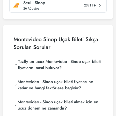
Seul - Sinop
23711
₺
26 Ağustos
Montevideo Sinop Uçak Bileti Sıkça
Sorulan Sorular
Tezfly en ucuz Montevideo - Sinop uçak bileti
fiyatlarını nasıl buluyor?
Tezfly, en ucuz Montevideo - Sinop uçak bileti
Montevideo - Sinop uçak bileti fiyatları ne
fiyatlarını bulmak için tur operatörleri, büyük
rezervasyon siteleri (konsolidatörler) ve yüzlerce
kadar ve hangi faktörlere bağlıdır?
havayolu sitesini aramaktadır. Tezfly sitesinde
Montevideo - Sinop uçak bileti fiyatları, havayolu
yapacağın tek bir aramada ile birçok tedarikçiyi
Montevideo - Sinop uçak bileti almak için en
şirketine, seyahat tarihlerinize, bilet sınıfınıza ve
arayarak ucuz Montevideo - Sinop uçak biletlerini
rezervasyon yapılan döneme göre değişiklik
bulup karşılaştırabilir ve un uygun biletini
ucuz dönem ne zamandır?
gösterir. Erken rezervasyon yaparak ve
seçebilirsin.