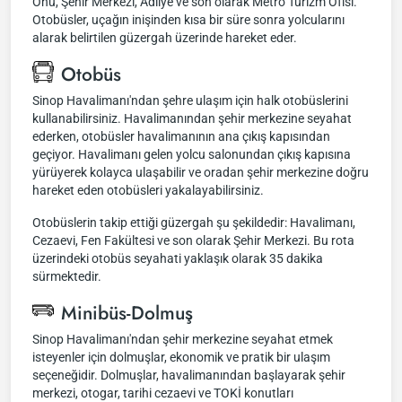
Önü, Şehir Merkezi, Adliye ve son olarak Metro Turizm Ofisi.
Otobüsler, uçağın inişinden kısa bir süre sonra yolcularını
alarak belirtilen güzergah üzerinde hareket eder.
Otobüs
Sinop Havalimanı'ndan şehre ulaşım için halk otobüslerini
kullanabilirsiniz. Havalimanından şehir merkezine seyahat
ederken, otobüsler havalimanının ana çıkış kapısından
geçiyor. Havalimanı gelen yolcu salonundan çıkış kapısına
yürüyerek kolayca ulaşabilir ve oradan şehir merkezine doğru
hareket eden otobüsleri yakalayabilirsiniz.
Otobüslerin takip ettiği güzergah şu şekildedir: Havalimanı,
Cezaevi, Fen Fakültesi ve son olarak Şehir Merkezi. Bu rota
üzerindeki otobüs seyahati yaklaşık olarak 35 dakika
sürmektedir.
Minibüs-Dolmuş
Sinop Havalimanı'ndan şehir merkezine seyahat etmek
isteyenler için dolmuşlar, ekonomik ve pratik bir ulaşım
seçeneğidir. Dolmuşlar, havalimanından başlayarak şehir
merkezi, otogar, tarihi cezaevi ve TOKİ konutları