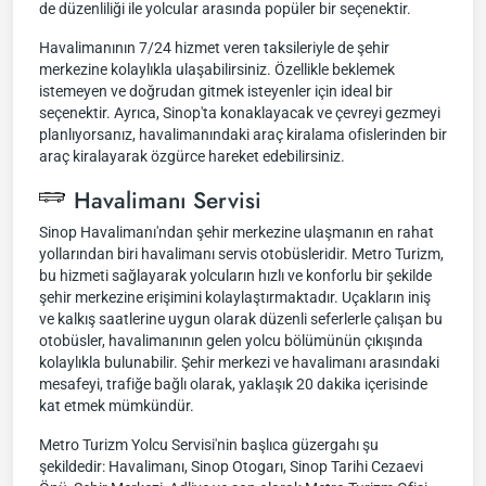
de düzenliliği ile yolcular arasında popüler bir seçenektir.
Havalimanının 7/24 hizmet veren taksileriyle de şehir
merkezine kolaylıkla ulaşabilirsiniz. Özellikle beklemek
istemeyen ve doğrudan gitmek isteyenler için ideal bir
seçenektir. Ayrıca, Sinop'ta konaklayacak ve çevreyi gezmeyi
planlıyorsanız, havalimanındaki araç kiralama ofislerinden bir
araç kiralayarak özgürce hareket edebilirsiniz.
Havalimanı Servisi
Sinop Havalimanı'ndan şehir merkezine ulaşmanın en rahat
yollarından biri havalimanı servis otobüsleridir. Metro Turizm,
bu hizmeti sağlayarak yolcuların hızlı ve konforlu bir şekilde
şehir merkezine erişimini kolaylaştırmaktadır. Uçakların iniş
ve kalkış saatlerine uygun olarak düzenli seferlerle çalışan bu
otobüsler, havalimanının gelen yolcu bölümünün çıkışında
kolaylıkla bulunabilir. Şehir merkezi ve havalimanı arasındaki
mesafeyi, trafiğe bağlı olarak, yaklaşık 20 dakika içerisinde
kat etmek mümkündür.
Metro Turizm Yolcu Servisi'nin başlıca güzergahı şu
şekildedir: Havalimanı, Sinop Otogarı, Sinop Tarihi Cezaevi