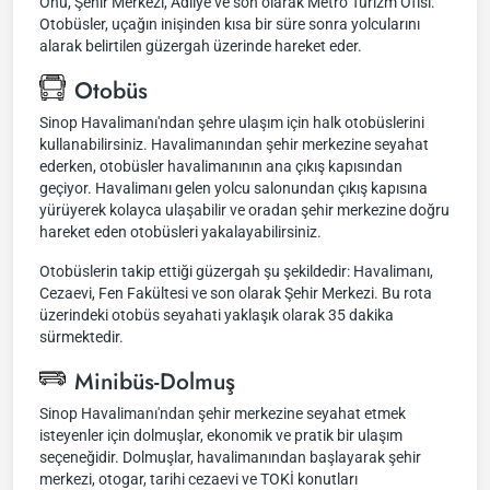
Önü, Şehir Merkezi, Adliye ve son olarak Metro Turizm Ofisi.
Otobüsler, uçağın inişinden kısa bir süre sonra yolcularını
alarak belirtilen güzergah üzerinde hareket eder.
Otobüs
Sinop Havalimanı'ndan şehre ulaşım için halk otobüslerini
kullanabilirsiniz. Havalimanından şehir merkezine seyahat
ederken, otobüsler havalimanının ana çıkış kapısından
geçiyor. Havalimanı gelen yolcu salonundan çıkış kapısına
yürüyerek kolayca ulaşabilir ve oradan şehir merkezine doğru
hareket eden otobüsleri yakalayabilirsiniz.
Otobüslerin takip ettiği güzergah şu şekildedir: Havalimanı,
Cezaevi, Fen Fakültesi ve son olarak Şehir Merkezi. Bu rota
üzerindeki otobüs seyahati yaklaşık olarak 35 dakika
sürmektedir.
Minibüs-Dolmuş
Sinop Havalimanı'ndan şehir merkezine seyahat etmek
isteyenler için dolmuşlar, ekonomik ve pratik bir ulaşım
seçeneğidir. Dolmuşlar, havalimanından başlayarak şehir
merkezi, otogar, tarihi cezaevi ve TOKİ konutları