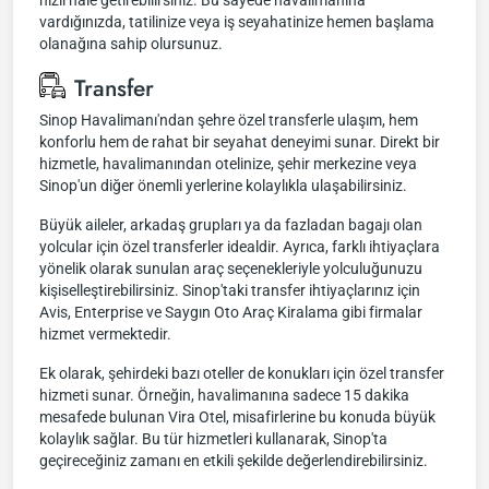
hızlı hale getirebilirsiniz. Bu sayede havalimanına
vardığınızda, tatilinize veya iş seyahatinize hemen başlama
olanağına sahip olursunuz.
Transfer
Sinop Havalimanı'ndan şehre özel transferle ulaşım, hem
konforlu hem de rahat bir seyahat deneyimi sunar. Direkt bir
hizmetle, havalimanından otelinize, şehir merkezine veya
Sinop'un diğer önemli yerlerine kolaylıkla ulaşabilirsiniz.
Büyük aileler, arkadaş grupları ya da fazladan bagajı olan
yolcular için özel transferler idealdir. Ayrıca, farklı ihtiyaçlara
yönelik olarak sunulan araç seçenekleriyle yolculuğunuzu
kişiselleştirebilirsiniz. Sinop'taki transfer ihtiyaçlarınız için
Avis, Enterprise ve Saygın Oto Araç Kiralama gibi firmalar
hizmet vermektedir.
Ek olarak, şehirdeki bazı oteller de konukları için özel transfer
hizmeti sunar. Örneğin, havalimanına sadece 15 dakika
mesafede bulunan Vira Otel, misafirlerine bu konuda büyük
kolaylık sağlar. Bu tür hizmetleri kullanarak, Sinop'ta
geçireceğiniz zamanı en etkili şekilde değerlendirebilirsiniz.