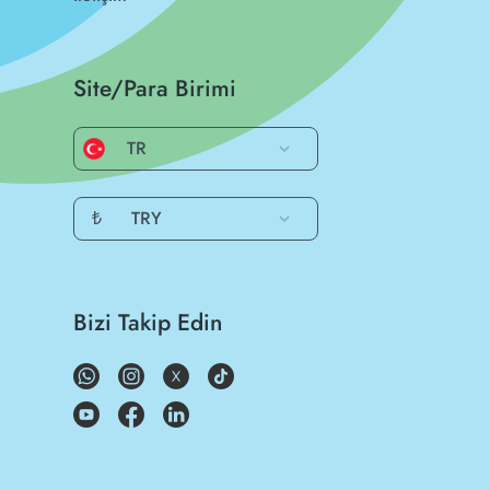
Site/Para Birimi
TR
₺
TRY
Bizi Takip Edin