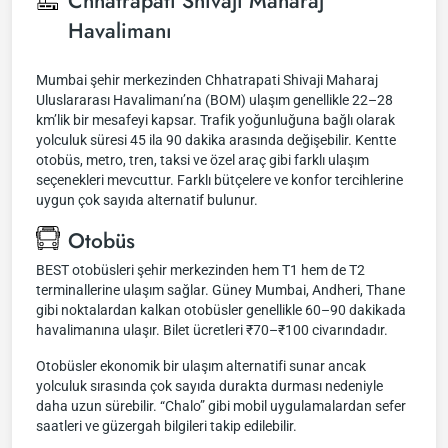
Chhatrapati Shivaji Maharaj
Havalimanı
Mumbai şehir merkezinden Chhatrapati Shivaji Maharaj
Uluslararası Havalimanı’na (BOM) ulaşım genellikle 22–28
km’lik bir mesafeyi kapsar. Trafik yoğunluğuna bağlı olarak
yolculuk süresi 45 ila 90 dakika arasında değişebilir. Kentte
otobüs, metro, tren, taksi ve özel araç gibi farklı ulaşım
seçenekleri mevcuttur. Farklı bütçelere ve konfor tercihlerine
uygun çok sayıda alternatif bulunur.
Otobüs
BEST otobüsleri şehir merkezinden hem T1 hem de T2
terminallerine ulaşım sağlar. Güney Mumbai, Andheri, Thane
gibi noktalardan kalkan otobüsler genellikle 60–90 dakikada
havalimanına ulaşır. Bilet ücretleri ₹70–₹100 civarındadır.
Otobüsler ekonomik bir ulaşım alternatifi sunar ancak
yolculuk sırasında çok sayıda durakta durması nedeniyle
daha uzun sürebilir. “Chalo” gibi mobil uygulamalardan sefer
saatleri ve güzergah bilgileri takip edilebilir.