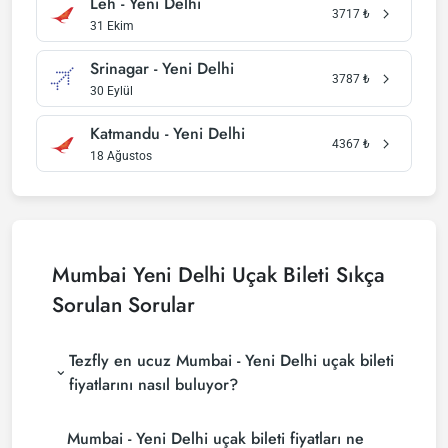
Leh - Yeni Delhi
3717
₺
31 Ekim
Srinagar - Yeni Delhi
3787
₺
30 Eylül
Katmandu - Yeni Delhi
4367
₺
18 Ağustos
Mumbai Yeni Delhi Uçak Bileti Sıkça
Sorulan Sorular
Tezfly en ucuz Mumbai - Yeni Delhi uçak bileti
fiyatlarını nasıl buluyor?
Tezfly, en ucuz Mumbai - Yeni Delhi uçak bileti
Mumbai - Yeni Delhi uçak bileti fiyatları ne
fiyatlarını bulmak için tur operatörleri, büyük