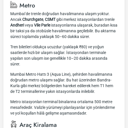
Metro
Mumbai’de trenle doğrudan havalimanına ulaşım yoktur.
Ancak
Churchgate
,
CSMT
gibi merkez istasyonlardan trenle
Andheri
veya
Vile Parle
istasyonlarına ulaşarak, buradan kısa
bir taksi ya da otobüsle havalimanına geçilebilir. Bu aktarma
süreci toplamda yaklaşık 50–60 dakika sürer.
Tren biletleri oldukça ucuzdur (yaklaşık ₹80) ve yoğun
saatlerde hızlı bir ulaşım sağlar. İstasyondan terminale
yapılan son ulaşım ise genellikle 10–20 dakika arasında
sürer.
Mumbai Metro Hattı 3 (Aqua Line), şehirden havalimanına
doğrudan metro ulaşımı sağlar. Bu hat üzerinden Bandra-
Kurla gibi merkez bölgelerden hareket edilerek hem T1 hem
de T2 terminallerine yakın istasyonlarda inilebilir.
Metro istasyonları terminal binalarına ortalama 500 metre
mesafededir. Valizle yürümeyi planlayanlar için yönlendirme
ve yol koşulları hâlâ gelişme aşamasındadır.
Araç Kiralama