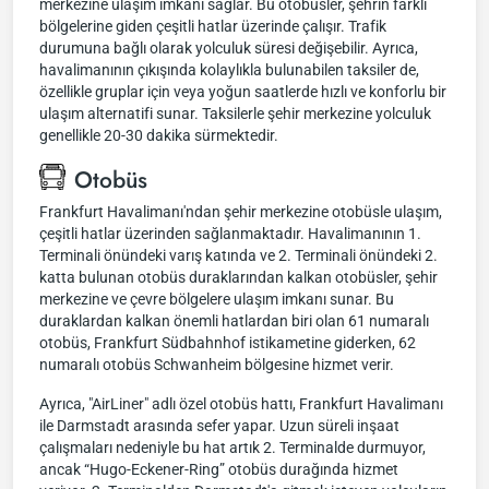
merkezine ulaşım imkanı sağlar. Bu otobüsler, şehrin farklı
bölgelerine giden çeşitli hatlar üzerinde çalışır. Trafik
durumuna bağlı olarak yolculuk süresi değişebilir. Ayrıca,
havalimanının çıkışında kolaylıkla bulunabilen taksiler de,
özellikle gruplar için veya yoğun saatlerde hızlı ve konforlu bir
ulaşım alternatifi sunar. Taksilerle şehir merkezine yolculuk
genellikle 20-30 dakika sürmektedir.
Otobüs
Frankfurt Havalimanı'ndan şehir merkezine otobüsle ulaşım,
çeşitli hatlar üzerinden sağlanmaktadır. Havalimanının 1.
Terminali önündeki varış katında ve 2. Terminali önündeki 2.
katta bulunan otobüs duraklarından kalkan otobüsler, şehir
merkezine ve çevre bölgelere ulaşım imkanı sunar. Bu
duraklardan kalkan önemli hatlardan biri olan 61 numaralı
otobüs, Frankfurt Südbahnhof istikametine giderken, 62
numaralı otobüs Schwanheim bölgesine hizmet verir.
Ayrıca, "AirLiner" adlı özel otobüs hattı, Frankfurt Havalimanı
ile Darmstadt arasında sefer yapar. Uzun süreli inşaat
çalışmaları nedeniyle bu hat artık 2. Terminalde durmuyor,
ancak “Hugo-Eckener-Ring” otobüs durağında hizmet