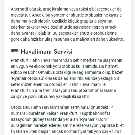
Alternatif olarak, araç kiralama veya taksi gibi seçenekler de
mevcuttur. Ancak, bu yöntemler shuttle otobüslerine kıyasla
daha maliyetli olabilir. Özellikle küçük gruplarla seyahat
ederken taksiler veya özel shuttle servislerini tercih etmek
daha avantajlı olabilir. Bu seçenekler, shuttle otobüslerine
göre daha hızlı bir ulaşım sunsa da maliyetleri daha yüksektir.
Havalimanı Servisi
Frankfurt Hahn Havalimanı'ndan şehir merkezine ulaşmanın
en uygun ve ekonomik yolu otobüs kullanımıdır. Bu hizmet,
Flibco ve Bohr Omnibus ortaklığı ile sağlanmakta olup, bazen
"Ryanair otobüsü" olarak da adlandırılır. Günde yaklaşık 20
sefer düzenlenen bu otobüsler, Hahn Havalimanı ile
Frankfurt'un ana tren istasyonu Hauptbahnhof arasında
çalışır ve yolculuk süresi yaklaşık iki saattir.
Otobüsler, Hahn Havalimanı'nın Terminal B önündeki 14
numaralı duraktan kalkar. Frankfurt Hauptbahnhof'ta,
istasyonun güney tarafında yer alan "Ryanair / Bohr"
durağından hareket ederler. Online rezervasyon yapılırsa bilet
fiyatları €5'ten başlar, ancak normal fiyat tek yön için €17'dir