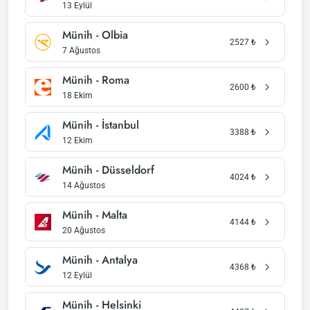
13 Eylül
Münih - Olbia
2527
₺
7 Ağustos
Münih - Roma
2600
₺
18 Ekim
Münih - İstanbul
3388
₺
12 Ekim
Münih - Düsseldorf
4024
₺
14 Ağustos
Münih - Malta
4144
₺
20 Ağustos
Münih - Antalya
4368
₺
12 Eylül
Münih - Helsinki