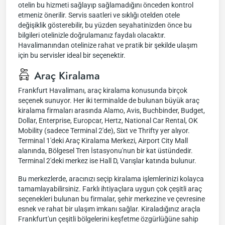
otelin bu hizmeti sağlayıp sağlamadığını önceden kontrol
etmeniz önerilir. Servis saatleri ve sıklığı otelden otele
değişiklik gösterebilir, bu yüzden seyahatinizden önce bu
bilgileri otelinizle doğrulamanız faydalı olacaktır.
Havalimanından otelinize rahat ve pratik bir şekilde ulaşım
için bu servisler ideal bir seçenektir.
Araç Kiralama
Frankfurt Havalimanı, araç kiralama konusunda birçok
seçenek sunuyor. Her iki terminalde de bulunan büyük araç
kiralama firmaları arasında Alamo, Avis, Buchbinder, Budget,
Dollar, Enterprise, Europcar, Hertz, National Car Rental, OK
Mobility (sadece Terminal 2'de), Sixt ve Thrifty yer alıyor.
Terminal 1'deki Araç Kiralama Merkezi, Airport City Mall
alanında, Bölgesel Tren İstasyonu'nun bir kat üstündedir.
Terminal 2'deki merkez ise Hall D, Varışlar katında bulunur.
Bu merkezlerde, aracınızı seçip kiralama işlemlerinizi kolayca
tamamlayabilirsiniz. Farklı ihtiyaçlara uygun çok çeşitli araç
seçenekleri bulunan bu firmalar, şehir merkezine ve çevresine
esnek ve rahat bir ulaşım imkanı sağlar. Kiraladığınız araçla
Frankfurt'un çeşitli bölgelerini keşfetme özgürlüğüne sahip