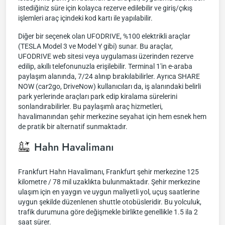
istediğiniz süre için kolayca rezerve edilebilir ve giriş/çıkış
işlemleri araç içindeki kod kartı ile yapılabilir.
Diğer bir seçenek olan UFODRIVE, %100 elektrikli araçlar
(TESLA Model 3 ve Model Y gibi) sunar. Bu araçlar,
UFODRIVE web sitesi veya uygulaması üzerinden rezerve
edilip, akıllı telefonunuzla erişilebilir. Terminal 1'in e-araba
paylaşım alanında, 7/24 alınıp bırakılabilirler. Ayrıca SHARE
NOW (car2go, DriveNow) kullanıcıları da, iş alanındaki belirli
park yerlerinde araçları park edip kiralama sürelerini
sonlandırabilirler. Bu paylaşımlı araç hizmetleri,
havalimanından şehir merkezine seyahat için hem esnek hem
de pratik bir alternatif sunmaktadır.
Hahn Havalimanı
Frankfurt Hahn Havalimanı, Frankfurt şehir merkezine 125
kilometre / 78 mil uzaklıkta bulunmaktadır. Şehir merkezine
ulaşım için en yaygın ve uygun maliyetli yol, uçuş saatlerine
uygun şekilde düzenlenen shuttle otobüsleridir. Bu yolculuk,
trafik durumuna göre değişmekle birlikte genellikle 1.5 ila 2
saat sürer.