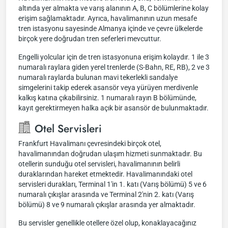
altında yer almakta ve varış alanının A, B, C bölümlerine kolay
erişim sağlamaktadır. Ayrıca, havalimanının uzun mesafe
tren istasyonu sayesinde Almanya içinde ve çevre ülkelerde
birçok yere doğrudan tren seferleri mevcuttur.
Engelli yolcular için de tren istasyonuna erişim kolaydır. 1 ile 3
numaralı raylara giden yerel trenlerde (S-Bahn, RE, RB), 2 ve 3
numaralı raylarda bulunan mavi tekerlekli sandalye
simgelerini takip ederek asansör veya yürüyen merdivenle
kalkış katına çıkabilirsiniz. 1 numaralı rayın B bölümünde,
kayıt gerektirmeyen halka açık bir asansör de bulunmaktadır.
Otel Servisleri
Frankfurt Havalimanı çevresindeki birçok otel,
havalimanından doğrudan ulaşım hizmeti sunmaktadır. Bu
otellerin sunduğu otel servisleri, havalimanının belirli
duraklarından hareket etmektedir. Havalimanındaki otel
servisleri durakları, Terminal 1'in 1. katı (Varış bölümü) 5 ve 6
numaralı çıkışlar arasında ve Terminal 2'nin 2. katı (Varış
bölümü) 8 ve 9 numaralı çıkışlar arasında yer almaktadır.
Bu servisler genellikle otellere özel olup, konaklayacağınız