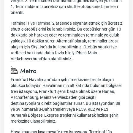
veriyor. 2. Terminalden Darmstadt'a gitmek isteyen yolcuların
1. Terminalde inip ücretsiz sarı shuttle otobüsüne binmeleri
önerilir.
Terminal 1 ve Terminal 2 arasında seyahat etmek için ücretsiz
shuttle otobüslerini kullanabilirsiniz. Bu otobüsler her gün 10
dakikada bir hareket eder ve terminalden terminale yolculuk
yaklaşık 10 dakika sürer. Alternatif olarak, terminaller arası
ulaşım için SkyLine'ı da kullanabilirsiniz. Otobüs saatleri ve
tarifeleri hakkında daha fazla bilgiyi Rhein-Main-
Verkehrsverbund'dan alabilirsiniz.
Metro
Frankfurt Havalimanı'ndan şehir merkezine trenle ulaşım
oldukça kolaydır. Havalimanının alt katında bulunan bölgesel
tren istasyonu, Frankfurt şehri başta olmak üzere Hanau,
Aschaffenburg, Mainz ve Wiesbaden gibi çeşitli
destinasyonlara direkt bağlantılar sunar. Bu istasyondan S8
ve S9 numaralı S-Bahn trenleri veya RE59, RE2 ve RE3
numaralı Bölgesel Ekspres trenlerini kullanarak hızlıca şehir
merkezine ulaşabilirsiniz.
Havalimanının kısa mesafe tren istasyonu, Terminal 1'in