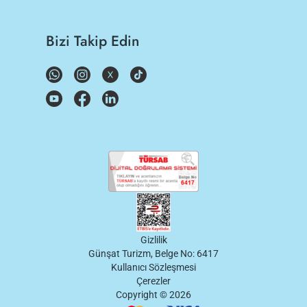
Bizi Takip Edin
Gizlilik
Günşat Turizm, Belge No: 6417
Kullanıcı Sözleşmesi
Çerezler
Copyright ©
2026