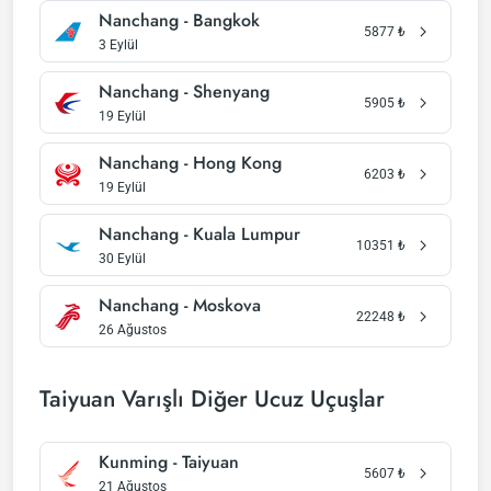
Nanchang - Bangkok
5877
₺
3 Eylül
Nanchang - Shenyang
5905
₺
19 Eylül
Nanchang - Hong Kong
6203
₺
19 Eylül
Nanchang - Kuala Lumpur
10351
₺
30 Eylül
Nanchang - Moskova
22248
₺
26 Ağustos
Taiyuan Varışlı Diğer Ucuz Uçuşlar
Kunming - Taiyuan
5607
₺
21 Ağustos