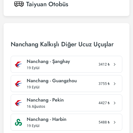
Taiyuan
Otobüs
Nanchang Kalkışlı Diğer Ucuz Uçuşlar
Nanchang - Şanghay
3412
₺
19 Eylül
Nanchang - Guangzhou
3755
₺
19 Eylül
Nanchang - Pekin
4427
₺
16 Ağustos
Nanchang - Harbin
5488
₺
19 Eylül