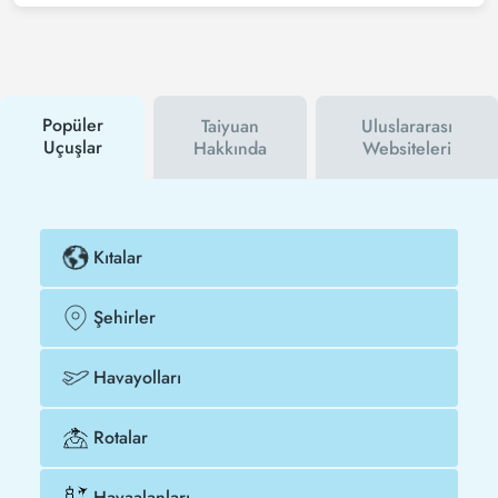
için Tezfly haber bültenine üye olabilir veya Tezfly
sosyal medya hesaplarını takip edebilirsiniz. Bu
sayede hem havayolu hem de Tezfly
kampanyalarından ilk siz haberdar olacaksınız.
İndirim kuponu kullanarak Nanchang - Taiyuan
uçak biletinizi çok daha ucuza satın alabilirsiniz.
Popüler
Taiyuan
Uluslararası
Uçuşlar
Hakkında
Websiteleri
Kıtalar
Şehirler
Havayolları
Rotalar
Havaalanları