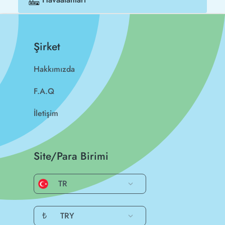
Şirket
Hakkımızda
F.A.Q
İletişim
Site/Para Birimi
TR
₺
TRY