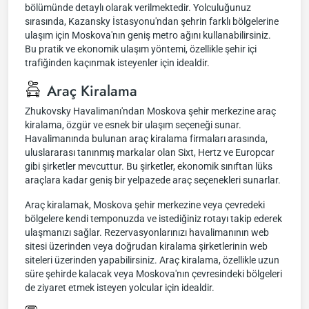
bölümünde detaylı olarak verilmektedir. Yolculuğunuz
sırasında, Kazansky İstasyonu'ndan şehrin farklı bölgelerine
ulaşım için Moskova'nın geniş metro ağını kullanabilirsiniz.
Bu pratik ve ekonomik ulaşım yöntemi, özellikle şehir içi
trafiğinden kaçınmak isteyenler için idealdir.
Araç Kiralama
Zhukovsky Havalimanı'ndan Moskova şehir merkezine araç
kiralama, özgür ve esnek bir ulaşım seçeneği sunar.
Havalimanında bulunan araç kiralama firmaları arasında,
uluslararası tanınmış markalar olan Sixt, Hertz ve Europcar
gibi şirketler mevcuttur. Bu şirketler, ekonomik sınıftan lüks
araçlara kadar geniş bir yelpazede araç seçenekleri sunarlar.
Araç kiralamak, Moskova şehir merkezine veya çevredeki
bölgelere kendi temponuzda ve istediğiniz rotayı takip ederek
ulaşmanızı sağlar. Rezervasyonlarınızı havalimanının web
sitesi üzerinden veya doğrudan kiralama şirketlerinin web
siteleri üzerinden yapabilirsiniz. Araç kiralama, özellikle uzun
süre şehirde kalacak veya Moskova'nın çevresindeki bölgeleri
de ziyaret etmek isteyen yolcular için idealdir.