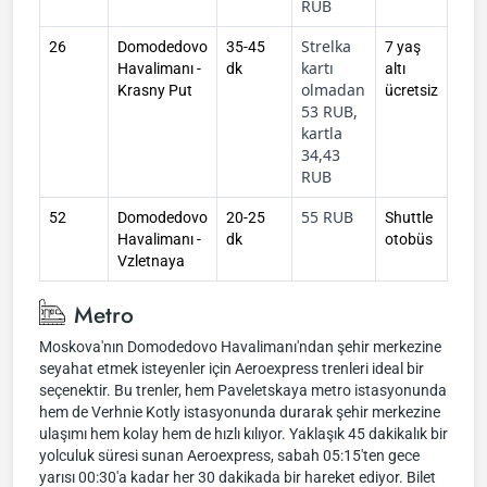
RUB
Strelka
26
Domodedovo
35-45
7 yaş
kartı
Havalimanı -
dk
altı
olmadan
Krasny Put
ücretsiz
53 RUB,
kartla
34,43
RUB
55 RUB
52
Domodedovo
20-25
Shuttle
Havalimanı -
dk
otobüs
Vzletnaya
Metro
Moskova'nın Domodedovo Havalimanı'ndan şehir merkezine
seyahat etmek isteyenler için Aeroexpress trenleri ideal bir
seçenektir. Bu trenler, hem Paveletskaya metro istasyonunda
hem de Verhnie Kotly istasyonunda durarak şehir merkezine
ulaşımı hem kolay hem de hızlı kılıyor. Yaklaşık 45 dakikalık bir
yolculuk süresi sunan Aeroexpress, sabah 05:15'ten gece
yarısı 00:30'a kadar her 30 dakikada bir hareket ediyor. Bilet