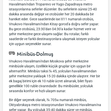
Havalimanı'ndan Troparevo ve Yugo-Zapadnaya metro
istasyonlarına seferler düzenler. Bu seferlerin süresi 25-40
dakika arasında değişir ve otobüsler her 20 dakikada bir
hareket eder. Gece saatlerinde ise Н11 numaralı otobüs,
Vnukovo Havalimanı'ndan Kitay-gorod'a doğru sefer yapar.
Bu gece otobüsü, 23:30'dan 04:30'a kadar hizmet verir ve
şehir merkezine gece ulaşımı sağlar. Bu rotalar, farklı
saatlerde ve farklı destinasyonlara ulaşmak isteyen yolcular
için uygun seçenekler sunar.
Minibüs-Dolmuş
Vnukovo Havalimanı'ndan Moskova şehir merkezine
minibüsle ulaşım, özellikle küçük gruplar için uygun bir
alternatiftir. Minibüs taksi № 45, yolcuları havalimanından
şehir merkezine yaklaşık 15-20 dakika içinde ulaştırır. Her bir
ek bagaj birimi için ek 10 ruble ücret alınarak, bilet fiyatı
genellikle 100 ruble civarındadır. Bu minibüsler, yolculuk
sırasında konfor ve hızlı ulaşım sunar.
Bir diğer seçenek olarak, № 705м numaralı minibüs,
Oktyabrskaya metro istasyonundan Vnukovo Havalimanı'na
sefer yapar. Bu yolculuk 35-40 dakika sürer ve minibüs,