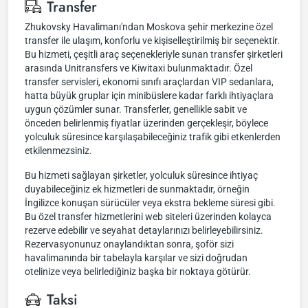
Transfer
Zhukovsky Havalimanı'ndan Moskova şehir merkezine özel
transfer ile ulaşım, konforlu ve kişiselleştirilmiş bir seçenektir.
Bu hizmeti, çeşitli araç seçenekleriyle sunan transfer şirketleri
arasında Unitransfers ve Kiwitaxi bulunmaktadır. Özel
transfer servisleri, ekonomi sınıfı araçlardan VIP sedanlara,
hatta büyük gruplar için minibüslere kadar farklı ihtiyaçlara
uygun çözümler sunar. Transferler, genellikle sabit ve
önceden belirlenmiş fiyatlar üzerinden gerçekleşir, böylece
yolculuk süresince karşılaşabileceğiniz trafik gibi etkenlerden
etkilenmezsiniz.
Bu hizmeti sağlayan şirketler, yolculuk süresince ihtiyaç
duyabileceğiniz ek hizmetleri de sunmaktadır, örneğin
İngilizce konuşan sürücüler veya ekstra bekleme süresi gibi.
Bu özel transfer hizmetlerini web siteleri üzerinden kolayca
rezerve edebilir ve seyahat detaylarınızı belirleyebilirsiniz.
Rezervasyonunuz onaylandıktan sonra, şoför sizi
havalimanında bir tabelayla karşılar ve sizi doğrudan
otelinize veya belirlediğiniz başka bir noktaya götürür.
Taksi