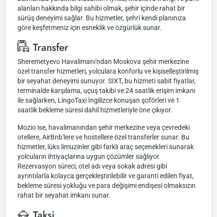
alanları hakkında bilgi sahibi olmak, şehir içinde rahat bir
sürüş deneyimi sağlar. Bu hizmetler, şehri kendi planınıza
göre keşfetmeniz için esneklik ve özgürlük sunar.
Transfer
Sheremetyevo Havalimanı'ndan Moskova şehir merkezine
özel transfer hizmetleri, yolculara konforlu ve kişiselleştirilmiş
bir seyahat deneyimi sunuyor. SIXT, bu hizmeti sabit fiyatlar,
terminalde karşılama, uçuş takibi ve 24 saatlik erişim imkanı
ile sağlarken, LingoTaxi İngilizce konuşan şoförleri ve 1
saatlik bekleme süresi dahil hizmetleriyle öne çıkıyor.
Mozio ise, havalimanından şehir merkezine veya çevredeki
otellere, AirBnb'lere ve hostellere özel transferler sunar. Bu
hizmetler, lüks limuzinler gibi farklı araç seçenekleri sunarak
yolcuların ihtiyaçlarına uygun çözümler sağlıyor.
Rezervasyon süreci, otel adı veya sokak adresi gibi
ayrıntılarla kolayca gerçekleştirilebilir ve garanti edilen fiyat,
bekleme süresi yokluğu ve para değişimi endişesi olmaksızın
rahat bir seyahat imkanı sunar.
Taksi