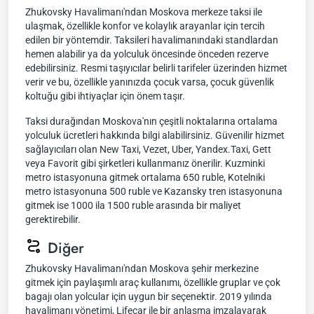
Zhukovsky Havalimanı'ndan Moskova merkeze taksi ile
ulaşmak, özellikle konfor ve kolaylık arayanlar için tercih
edilen bir yöntemdir. Taksileri havalimanındaki standlardan
hemen alabilir ya da yolculuk öncesinde önceden rezerve
edebilirsiniz. Resmi taşıyıcılar belirli tarifeler üzerinden hizmet
verir ve bu, özellikle yanınızda çocuk varsa, çocuk güvenlik
koltuğu gibi ihtiyaçlar için önem taşır.
Taksi durağından Moskova'nın çeşitli noktalarına ortalama
yolculuk ücretleri hakkında bilgi alabilirsiniz. Güvenilir hizmet
sağlayıcıları olan New Taxi, Vezet, Uber, Yandex.Taxi, Gett
veya Favorit gibi şirketleri kullanmanız önerilir. Kuzminki
metro istasyonuna gitmek ortalama 650 ruble, Kotelniki
metro istasyonuna 500 ruble ve Kazansky tren istasyonuna
gitmek ise 1000 ila 1500 ruble arasında bir maliyet
gerektirebilir.
Diğer
Zhukovsky Havalimanı'ndan Moskova şehir merkezine
gitmek için paylaşımlı araç kullanımı, özellikle gruplar ve çok
bagajı olan yolcular için uygun bir seçenektir. 2019 yılında
havalimanı yönetimi, Lifecar ile bir anlaşma imzalayarak