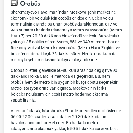
Otobüs
Sheremetyevo Havalimanı'ndan Moskova şehir merkezine
ekonomik bir yolculuk için otobüsler idealdir. Gelen yolcu
terminalinin dışında bulunan otobüs duraklarından, 817 ve
943 numaralı hatlarla Planernaya Metro İstasyonu'na (Metro
Hattı 7) her 20-30 dakikada bir sefer düzenlenir. Bu yolculuk
yaklaşık 35 dakika sürer. Ayrıca, 851 ve 949 numaralı hatlar
Rechnoy Vokzal Metro İstasyonu'na (Metro Hattı 2) gider ve
bu seferler de yaklaşık 25 dakika sürer. Her iki duraktan da
metroyla şehir merkezine kolayca ulaşabilirsiniz.
Otobüs biletleri genellikle 60-80 RUB arasında değişir ve 90
dakikalık Troika Card ile metroda da geçerlidir. Bu, hem
otobüs hem de metro için uygun bir bütçe dostu seçenektir.
Metro istasyonlarına varıldığında, Moskova'nın farklı
bölgelerine ulaşım için çeşitli metro hatlarına aktarma
yapabilirsiniz.
Alternatif olarak, Marshrutka Shuttle adı verilen otobüsler de
06:00-22:00 saatleri arasında her 20-30 dakikada bir
havalimanından hareket eder. Bu hatlarla metro
istasyonlarına ulaşmak yaklaşık 50-55 dakika sürer ve bilet