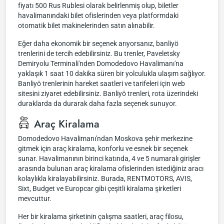
fiyatı 500 Rus Rublesi olarak belirlenmiş olup, biletler
havalimanındaki bilet ofislerinden veya platformdaki
otomatik bilet makinelerinden satın alınabilir.
Eğer daha ekonomik bir seçenek arıyorsanız, banliyö
trenlerini de tercih edebilirsiniz. Bu trenler, Paveletsky
Demiryolu Terminali'nden Domodedovo Havalimanı'na
yaklaşık 1 saat 10 dakika süren bir yolculukla ulaşım sağlıyor.
Banliyö trenlerinin hareket saatleri ve tarifeleri için web
sitesini ziyaret edebilirsiniz. Banliyö trenleri, rota üzerindeki
duraklarda da durarak daha fazla seçenek sunuyor.
Araç Kiralama
Domodedovo Havalimanı'ndan Moskova şehir merkezine
gitmek için araç kiralama, konforlu ve esnek bir seçenek
sunar. Havalimanının birinci katında, 4 ve 5 numaralı girişler
arasında bulunan araç kiralama ofislerinden istediğiniz aracı
kolaylıkla kiralayabilirsiniz. Burada, RENTMOTORS, AVIS,
Sixt, Budget ve Europcar gibi çeşitli kiralama şirketleri
mevcuttur.
Her bir kiralama şirketinin çalışma saatleri, araç filosu,