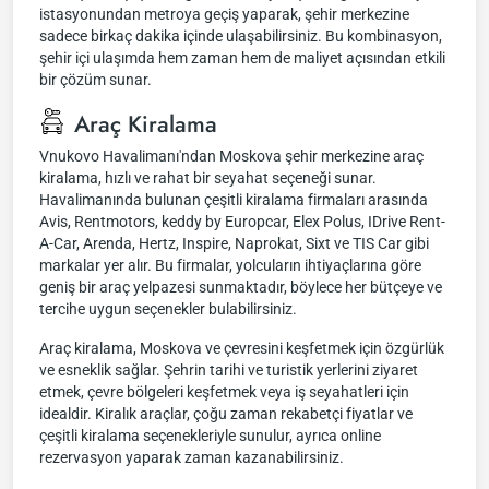
istasyonundan metroya geçiş yaparak, şehir merkezine
sadece birkaç dakika içinde ulaşabilirsiniz. Bu kombinasyon,
şehir içi ulaşımda hem zaman hem de maliyet açısından etkili
bir çözüm sunar.
Araç Kiralama
Vnukovo Havalimanı'ndan Moskova şehir merkezine araç
kiralama, hızlı ve rahat bir seyahat seçeneği sunar.
Havalimanında bulunan çeşitli kiralama firmaları arasında
Avis, Rentmotors, keddy by Europcar, Elex Polus, IDrive Rent-
A-Car, Arenda, Hertz, Inspire, Naprokat, Sixt ve TIS Car gibi
markalar yer alır. Bu firmalar, yolcuların ihtiyaçlarına göre
geniş bir araç yelpazesi sunmaktadır, böylece her bütçeye ve
tercihe uygun seçenekler bulabilirsiniz.
Araç kiralama, Moskova ve çevresini keşfetmek için özgürlük
ve esneklik sağlar. Şehrin tarihi ve turistik yerlerini ziyaret
etmek, çevre bölgeleri keşfetmek veya iş seyahatleri için
idealdir. Kiralık araçlar, çoğu zaman rekabetçi fiyatlar ve
çeşitli kiralama seçenekleriyle sunulur, ayrıca online
rezervasyon yaparak zaman kazanabilirsiniz.