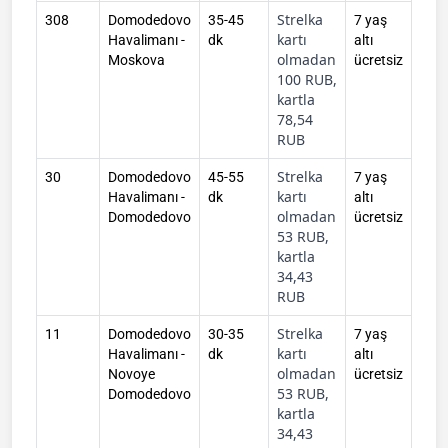
Strelka
308
Domodedovo
35-45
7 yaş
kartı
Havalimanı -
dk
altı
olmadan
Moskova
ücretsiz
100 RUB,
kartla
78,54
RUB
Strelka
30
Domodedovo
45-55
7 yaş
kartı
Havalimanı -
dk
altı
olmadan
Domodedovo
ücretsiz
53 RUB,
kartla
34,43
RUB
Strelka
11
Domodedovo
30-35
7 yaş
kartı
Havalimanı -
dk
altı
olmadan
Novoye
ücretsiz
53 RUB,
Domodedovo
kartla
34,43