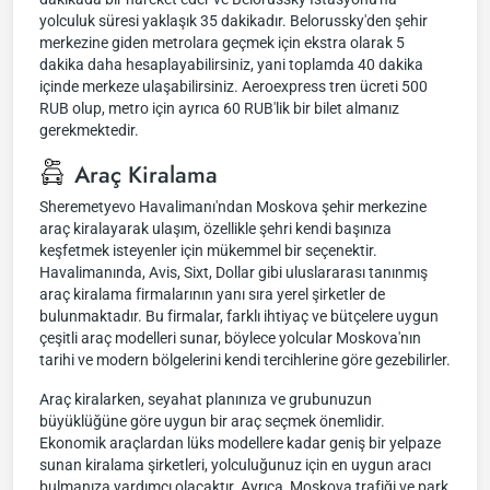
yolculuk süresi yaklaşık 35 dakikadır. Belorussky'den şehir
merkezine giden metrolara geçmek için ekstra olarak 5
dakika daha hesaplayabilirsiniz, yani toplamda 40 dakika
içinde merkeze ulaşabilirsiniz. Aeroexpress tren ücreti 500
RUB olup, metro için ayrıca 60 RUB'lik bir bilet almanız
gerekmektedir.
Araç Kiralama
Sheremetyevo Havalimanı'ndan Moskova şehir merkezine
araç kiralayarak ulaşım, özellikle şehri kendi başınıza
keşfetmek isteyenler için mükemmel bir seçenektir.
Havalimanında, Avis, Sixt, Dollar gibi uluslararası tanınmış
araç kiralama firmalarının yanı sıra yerel şirketler de
bulunmaktadır. Bu firmalar, farklı ihtiyaç ve bütçelere uygun
çeşitli araç modelleri sunar, böylece yolcular Moskova'nın
tarihi ve modern bölgelerini kendi tercihlerine göre gezebilirler.
Araç kiralarken, seyahat planınıza ve grubunuzun
büyüklüğüne göre uygun bir araç seçmek önemlidir.
Ekonomik araçlardan lüks modellere kadar geniş bir yelpaze
sunan kiralama şirketleri, yolculuğunuz için en uygun aracı
bulmanıza yardımcı olacaktır. Ayrıca, Moskova trafiği ve park