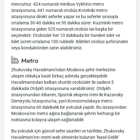
mevcuttur. 424 numaralı minibus Vykhino metro
istasyonuna, 441 numaralı otobüs Kotelniki metro
istasyonuna direkt seferler yapar ve bu seferler sırasıyla
ortalama 30-40 dakika ve 50 dakika sürer. Kuzminki metro
istasyonuna giden 525 numaralı otobüs ise başka bir
seçenektir. Otobüsler her 10 dakikada bir hareket eder ve
bilet ücreti ortalama 100 rubledir. Biletleri otobüs şoföründen
veya konduktörden satın alabilirsiniz.
Metro
Zhukovsky Havalimanı'ndan Moskova şehir merkezine
ulaşım oldukça basit birkaç adımda gerçekleşebilir.
Havalimanından kalkan shuttle otobüsler ile sadece 5
dakikada Otdykh istasyonuna varabilirsiniz. Otdykh
istasyonundan itibaren, Sputnik ekspres treni ile Kazansky
Demiryolu İstasyonu'na, yani Komsomolskaya metro
istasyonuna 60 dakikalık bir yolculuk yapılır. Bu istasyondan
Moskova'nın metro ağına bağlanarak şehrin herhangi bir
noktasına kolayca ulaşım sağlanabilir.
Bu yolculuk için güncel sefer saatleri ve tarifeler, Zhukovsky
Havalimanı'nın resmi web sitesinde bulunan 'Nasıl Gidilir'