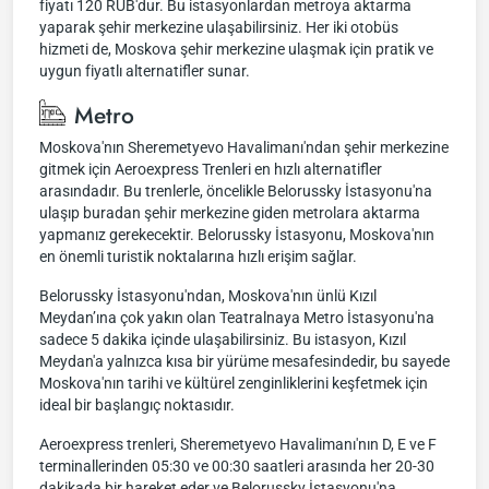
fiyatı 120 RUB'dur. Bu istasyonlardan metroya aktarma
yaparak şehir merkezine ulaşabilirsiniz. Her iki otobüs
hizmeti de, Moskova şehir merkezine ulaşmak için pratik ve
uygun fiyatlı alternatifler sunar.
Metro
Moskova'nın Sheremetyevo Havalimanı'ndan şehir merkezine
gitmek için Aeroexpress Trenleri en hızlı alternatifler
arasındadır. Bu trenlerle, öncelikle Belorussky İstasyonu'na
ulaşıp buradan şehir merkezine giden metrolara aktarma
yapmanız gerekecektir. Belorussky İstasyonu, Moskova'nın
en önemli turistik noktalarına hızlı erişim sağlar.
Belorussky İstasyonu'ndan, Moskova'nın ünlü Kızıl
Meydan’ına çok yakın olan Teatralnaya Metro İstasyonu'na
sadece 5 dakika içinde ulaşabilirsiniz. Bu istasyon, Kızıl
Meydan'a yalnızca kısa bir yürüme mesafesindedir, bu sayede
Moskova'nın tarihi ve kültürel zenginliklerini keşfetmek için
ideal bir başlangıç noktasıdır.
Aeroexpress trenleri, Sheremetyevo Havalimanı'nın D, E ve F
terminallerinden 05:30 ve 00:30 saatleri arasında her 20-30
dakikada bir hareket eder ve Belorussky İstasyonu'na