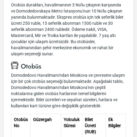
Otobüs durakları, havalimanının 3 No'lu çıkışının karşısında
ve Domodedovskaya Metro İstasyonu'nun 10 No'lu çıkışının
yanında bulunmaktadır. Ekspres otobüs için tek seferlik bilet
ücreti 250 ruble, 15 seferlik abonman 1500 ruble ve 30
seferlik abonman 2400 rubledir. Ödeme nakit, VISA,
Mastercard, Mir ve Troika kartları ile yapılabilir. 7 yaş altı
çocuklar için ulaşım ücretsizdir. Bu otobüsler,
havalimanından şehir merkezine ekonomik ve rahat bir
ulaşım seçeneği sunar.
Otobüs
Domodedovo Havalimanı'ndan Moskova ve çevresine ulaşım
için bir çok otobüs seçeneği bulunmaktadır. Aşağıdaki tablo,
Domodedovo Havalimanı'ndan Moskova'nın çeşitli
noktalarına giden otobüs hatlarının temel bilgilerini
içermektedir. Bilet ücretleri ve seyahat süreleri, hatlara ve
kullanılan kart türüne göre değişiklik gösterebilir.
Otobüs
Güzergah
Yolculuk
Bilet
Ek
No
Süresi
Ücreti
Bilgiler
(RUB)