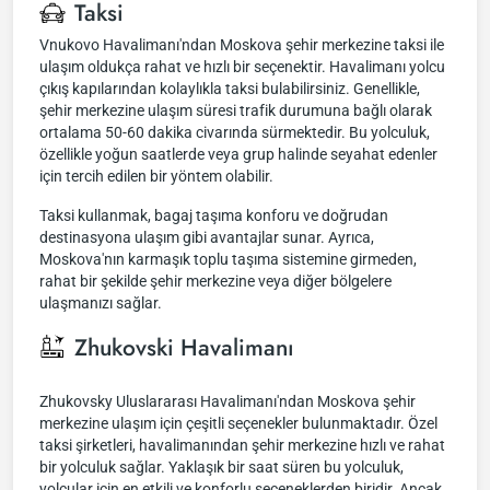
Taksi
Vnukovo Havalimanı'ndan Moskova şehir merkezine taksi ile
ulaşım oldukça rahat ve hızlı bir seçenektir. Havalimanı yolcu
çıkış kapılarından kolaylıkla taksi bulabilirsiniz. Genellikle,
şehir merkezine ulaşım süresi trafik durumuna bağlı olarak
ortalama 50-60 dakika civarında sürmektedir. Bu yolculuk,
özellikle yoğun saatlerde veya grup halinde seyahat edenler
için tercih edilen bir yöntem olabilir.
Taksi kullanmak, bagaj taşıma konforu ve doğrudan
destinasyona ulaşım gibi avantajlar sunar. Ayrıca,
Moskova'nın karmaşık toplu taşıma sistemine girmeden,
rahat bir şekilde şehir merkezine veya diğer bölgelere
ulaşmanızı sağlar.
Zhukovski Havalimanı
Zhukovsky Uluslararası Havalimanı'ndan Moskova şehir
merkezine ulaşım için çeşitli seçenekler bulunmaktadır. Özel
taksi şirketleri, havalimanından şehir merkezine hızlı ve rahat
bir yolculuk sağlar. Yaklaşık bir saat süren bu yolculuk,
yolcular için en etkili ve konforlu seçeneklerden biridir. Ancak,