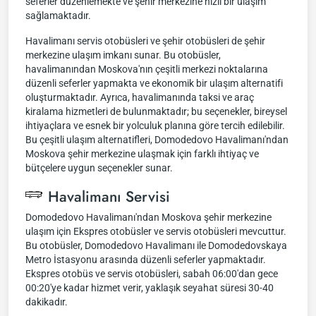
seferler düzenlemekte ve şehir merkezine hızlı bir ulaşım
sağlamaktadır.
Havalimanı servis otobüsleri ve şehir otobüsleri de şehir
merkezine ulaşım imkanı sunar. Bu otobüsler,
havalimanından Moskova'nın çeşitli merkezi noktalarına
düzenli seferler yapmakta ve ekonomik bir ulaşım alternatifi
oluşturmaktadır. Ayrıca, havalimanında taksi ve araç
kiralama hizmetleri de bulunmaktadır; bu seçenekler, bireysel
ihtiyaçlara ve esnek bir yolculuk planına göre tercih edilebilir.
Bu çeşitli ulaşım alternatifleri, Domodedovo Havalimanı'ndan
Moskova şehir merkezine ulaşmak için farklı ihtiyaç ve
bütçelere uygun seçenekler sunar.
Havalimanı Servisi
Domodedovo Havalimanı'ndan Moskova şehir merkezine
ulaşım için Ekspres otobüsler ve servis otobüsleri mevcuttur.
Bu otobüsler, Domodedovo Havalimanı ile Domodedovskaya
Metro İstasyonu arasında düzenli seferler yapmaktadır.
Ekspres otobüs ve servis otobüsleri, sabah 06:00'dan gece
00:20'ye kadar hizmet verir, yaklaşık seyahat süresi 30-40
dakikadır.