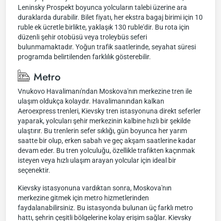
Leninsky Prospekt boyunca yolcuların talebi üzerine ara
duraklarda durabilir. Bilet fiyatı, her ekstra bagaj birimi için 10
ruble ek ücretle birlikte, yaklaşık 130 ruble'dir. Bu rota için
düzenli şehir otobüsü veya troleybüs seferi
bulunmamaktadır. Yoğun trafik saatlerinde, seyahat süresi
programda belirtilenden farklılık gösterebilir.
Metro
Vnukovo Havalimanı'ndan Moskova'nın merkezine tren ile
ulaşım oldukça kolaydır. Havalimanından kalkan
Aeroexpress trenleri, Kievsky tren istasyonuna direkt seferler
yaparak, yolcuları şehir merkezinin kalbine hızlı bir şekilde
ulaştırır. Bu trenlerin sefer sıklığı, gün boyunca her yarım
saatte bir olup, erken sabah ve geç akşam saatlerine kadar
devam eder. Bu tren yolculuğu, özellikle trafikten kaçınmak
isteyen veya hızlı ulaşım arayan yolcular için ideal bir
seçenektir.
Kievsky istasyonuna vardıktan sonra, Moskova'nın
merkezine gitmek için metro hizmetlerinden
faydalanabilirsiniz. Bu istasyonda bulunan üç farklı metro
hattı, şehrin çeşitli bölgelerine kolay erişim sağlar. Kievsky