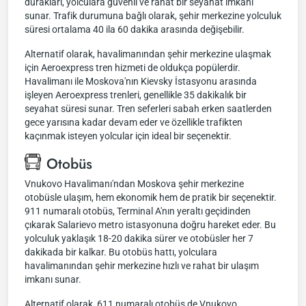
durakları, yolculara güvenli ve rahat bir seyahat imkanı
sunar. Trafik durumuna bağlı olarak, şehir merkezine yolculuk
süresi ortalama 40 ila 60 dakika arasında değişebilir.
Alternatif olarak, havalimanından şehir merkezine ulaşmak
için Aeroexpress tren hizmeti de oldukça popülerdir.
Havalimanı ile Moskova'nın Kievsky İstasyonu arasında
işleyen Aeroexpress trenleri, genellikle 35 dakikalık bir
seyahat süresi sunar. Tren seferleri sabah erken saatlerden
gece yarısına kadar devam eder ve özellikle trafikten
kaçınmak isteyen yolcular için ideal bir seçenektir.
Otobüs
Vnukovo Havalimanı'ndan Moskova şehir merkezine
otobüsle ulaşım, hem ekonomik hem de pratik bir seçenektir.
911 numaralı otobüs, Terminal A'nın yeraltı geçidinden
çıkarak Salarievo metro istasyonuna doğru hareket eder. Bu
yolculuk yaklaşık 18-20 dakika sürer ve otobüsler her 7
dakikada bir kalkar. Bu otobüs hattı, yolculara
havalimanından şehir merkezine hızlı ve rahat bir ulaşım
imkanı sunar.
Alternatif olarak, 611 numaralı otobüs de Vnukovo