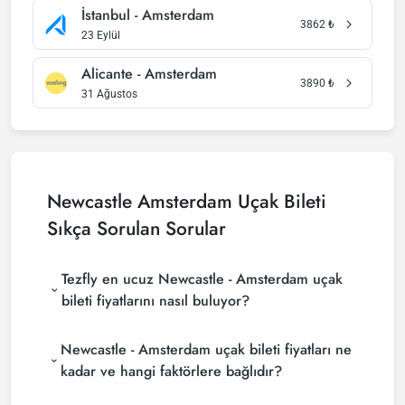
İstanbul - Amsterdam
3862
₺
23 Eylül
Alicante - Amsterdam
3890
₺
31 Ağustos
Newcastle Amsterdam Uçak Bileti
Sıkça Sorulan Sorular
Tezfly en ucuz Newcastle - Amsterdam uçak
bileti fiyatlarını nasıl buluyor?
Tezfly, en ucuz Newcastle - Amsterdam uçak bileti
Newcastle - Amsterdam uçak bileti fiyatları ne
fiyatlarını bulmak için tur operatörleri, büyük
rezervasyon siteleri (konsolidatörler) ve yüzlerce
kadar ve hangi faktörlere bağlıdır?
havayolu sitesini aramaktadır. Tezfly sitesinde
Newcastle - Amsterdam uçak bileti fiyatları,
yapacağın tek bir aramada ile birçok tedarikçiyi