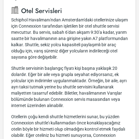
Otel Servisleri
Schiphol Havalimanı'ndan Amsterdam'daki otellerinize ulaşım
için Connexxion tarafından işletilen bir otel shuttle servisi
mevcuttur. Bu servis, sabah 6'dan akşam 9:30'a kadar, yarım
saatte bir havalimanının ana girişine yakın A7 platformundan
kalkar. Shuttle, sekiz yolcu kapasiteli paylaşımlı bir araç
olduğu için, varış süreniz diğer yolcuların indirileceği otel
sayısına göre değişebilir.
Shuttle servisinin başlangıç fiyatı kişi başına yaklaşık 20
dolardır. Eğer bir aile veya grupla seyahat ediyorsanız, ek
yolcular için indirimler uygulanmaktadır. Örneğin, bir aile, ayrı
ayrı taksi tutmak yerine bu shuttle servisini kullanarak
maliyetten tasarruf edebilir. Biletler, havalimanının Varışlar
bölümünde bulunan Connexxion servis masasından veya
internet üzerinden alınabilir.
Otellerin çoğu kendi shuttle hizmetlerini sunar, bu yüzden
Connexxion shuttle'ı kullanmadan önce konaklayacağınız
otelin böyle bir hizmeti olup olmadığını kontrol etmek faydalı
olabilir. Eğer oteliniz bu hizmeti sunuyorsa, Connexxion