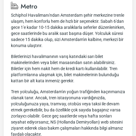
Metro
Schiphol Havalimanı'ndan Amsterdam şehir merkezine trenle
ulaşım, hem konforlu hem de hızlı bir seçenektir. Sabah 6'dan
gece 1'e kadar 10-15 dakika aralıklarla seferler düzenlenirken,
gece saatlerinde bu aralık saat başına düşer. Yolculuk süresi
sadece 15 dakika olup, sizi Amsterdam'ın kalbine, merkezi bir
konuma ulaştırır.
Biletlerinizi havalimanının varış katındaki sarı bilet
makinelerinden veya bilet masasından satın alabilirsiniz.
Biletler için hem nakit hem de kredi kartı kullanılabilir. Tren
platformlarına ulaşmak için, bilet makinelerinin bulunduğu
kattan bir alt kata inmeniz gerekir.
Tren yolculuğu, Amsterdam'ın yoğun trafiğinden kaçınmanıza
olanak tanır. Ancak, tren istasyonuna vardığınızda,
yolculuğunuza yaya, tramvay, otobüs veya taksi ile devam
etmek gerekebilir, bu da özellikle çok sayıda bagajınız varsa
zorlayıcı olabilir. Gece geç saatlerde veya hafta sonları
seyahat ediyorsanız, NS (Hollanda Demiryolları) web sitesini
ziyaret ederek olası bakım çalışmaları hakkında bilgi almanız
faydalı olacaktır.