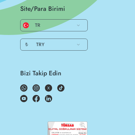
Site/Para Birimi
TR
₺
TRY
Bizi Takip Edin