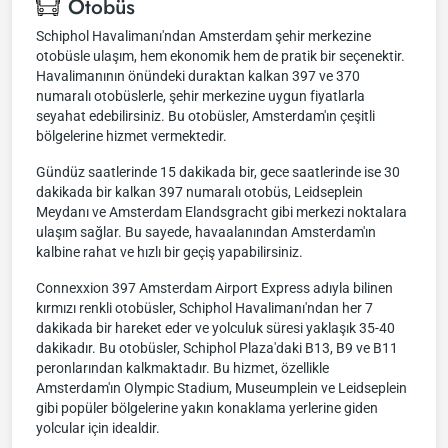
Otobüs
Schiphol Havalimanı'ndan Amsterdam şehir merkezine
otobüsle ulaşım, hem ekonomik hem de pratik bir seçenektir.
Havalimanının önündeki duraktan kalkan 397 ve 370
numaralı otobüslerle, şehir merkezine uygun fiyatlarla
seyahat edebilirsiniz. Bu otobüsler, Amsterdam'ın çeşitli
bölgelerine hizmet vermektedir.
Gündüz saatlerinde 15 dakikada bir, gece saatlerinde ise 30
dakikada bir kalkan 397 numaralı otobüs, Leidseplein
Meydanı ve Amsterdam Elandsgracht gibi merkezi noktalara
ulaşım sağlar. Bu sayede, havaalanından Amsterdam'ın
kalbine rahat ve hızlı bir geçiş yapabilirsiniz.
Connexxion 397 Amsterdam Airport Express adıyla bilinen
kırmızı renkli otobüsler, Schiphol Havalimanı'ndan her 7
dakikada bir hareket eder ve yolculuk süresi yaklaşık 35-40
dakikadır. Bu otobüsler, Schiphol Plaza'daki B13, B9 ve B11
peronlarından kalkmaktadır. Bu hizmet, özellikle
Amsterdam'ın Olympic Stadium, Museumplein ve Leidseplein
gibi popüler bölgelerine yakın konaklama yerlerine giden
yolcular için idealdir.