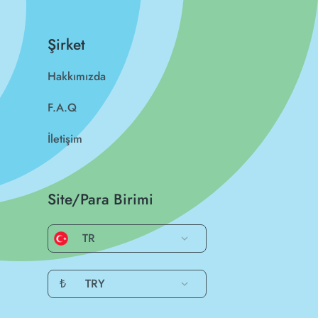
Şirket
Hakkımızda
F.A.Q
İletişim
Site/Para Birimi
TR
₺
TRY