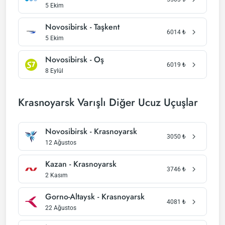
5 Ekim
Novosibirsk - Taşkent
6014
₺
5 Ekim
Novosibirsk - Oş
6019
₺
8 Eylül
Krasnoyarsk Varışlı Diğer Ucuz Uçuşlar
Novosibirsk - Krasnoyarsk
3050
₺
12 Ağustos
Kazan - Krasnoyarsk
3746
₺
2 Kasım
Gorno-Altaysk - Krasnoyarsk
4081
₺
22 Ağustos