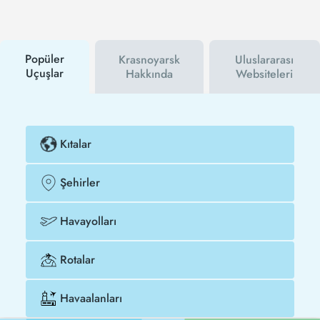
Bu sayede hem havayolu hem de Tezfly
kampanyalarından ilk siz haberdar olacaksınız.
İndirim kuponu kullanarak Novosibirsk -
Krasnoyarsk uçak biletinizi çok daha ucuza satın
Popüler
Krasnoyarsk
Uluslararası
alabilirsiniz.
Uçuşlar
Hakkında
Websiteleri
Kıtalar
Şehirler
Havayolları
Rotalar
Havaalanları