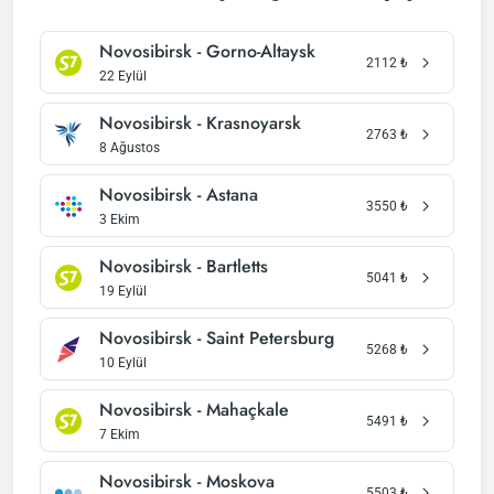
Novosibirsk - Gorno-Altaysk
2112
₺
22 Eylül
Novosibirsk - Krasnoyarsk
2763
₺
8 Ağustos
Novosibirsk - Astana
3550
₺
3 Ekim
Novosibirsk - Bartletts
5041
₺
19 Eylül
Novosibirsk - Saint Petersburg
5268
₺
10 Eylül
Novosibirsk - Mahaçkale
5491
₺
7 Ekim
Novosibirsk - Moskova
5503
₺