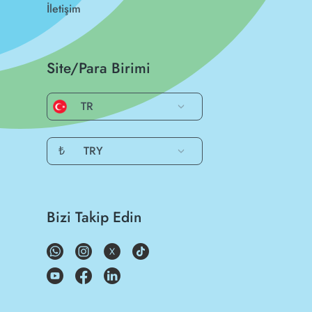
İletişim
Site/Para Birimi
TR
₺
TRY
Bizi Takip Edin