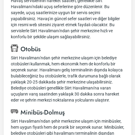
Havaş servislerinin hareket saatleri, genellikle Siirt
Havalimanı'ndaki uçuş seferlerine göre düzenlenir. Bu
sayede, uçuş saatlerinize uygun bir servis seçimi
yapabilirsiniz. Havaş'ın güncel sefer saatleri ve diğer bilgiler
için resmi web sitesini ziyaret etmek faydalı olacaktır. Bu
servislerle Siirt Havalimanı'ndan şehir merkezine hızlı ve
konforlu bir şekilde ulaşım sağlayabilirsiniz.
Otobüs
Siirt Havalimanı'ndan şehir merkezine ulaşım için belediye
otobüsleri kullanmak, hem ekonomik hem de konforlu bir
seçenek sunar. Havalimanı geliş terminalinin dışında kolayca
bulabileceğiniz bu otobüslerle, trafik durumuna bağlı olarak
yaklaşık 20-25 dakikada şehir merkezine ulaşabilirsiniz.
Belediye otobüsleri genellikle Siirt Havalimanı'na varan
uçuşların varış saatinden yaklaşık 30 dakika sonra hareket
eder ve şehrin merkezi noktalarına yolcularını ulaştırır.
Minibüs-Dolmuş
Siirt Havalimanı'ndan şehir merkezine ulaşım için minibüsler,
hem uygun fiyatlı hem de pratik bir seçenek sunar. Minibüsler,
belediye otobüsleri gibi havalimanı terminalinin dışından