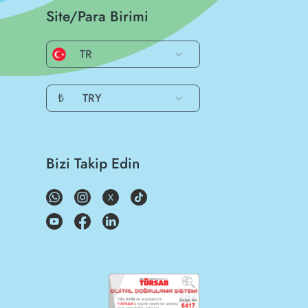
Site/Para Birimi
TR
₺
TRY
Bizi Takip Edin