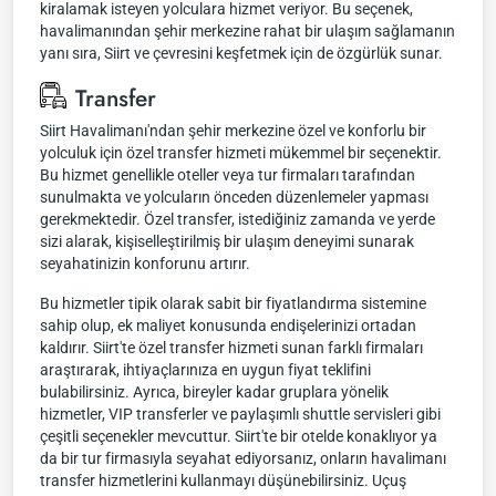
kiralamak isteyen yolculara hizmet veriyor. Bu seçenek,
havalimanından şehir merkezine rahat bir ulaşım sağlamanın
yanı sıra, Siirt ve çevresini keşfetmek için de özgürlük sunar.
Transfer
Siirt Havalimanı'ndan şehir merkezine özel ve konforlu bir
yolculuk için özel transfer hizmeti mükemmel bir seçenektir.
Bu hizmet genellikle oteller veya tur firmaları tarafından
sunulmakta ve yolcuların önceden düzenlemeler yapması
gerekmektedir. Özel transfer, istediğiniz zamanda ve yerde
sizi alarak, kişiselleştirilmiş bir ulaşım deneyimi sunarak
seyahatinizin konforunu artırır.
Bu hizmetler tipik olarak sabit bir fiyatlandırma sistemine
sahip olup, ek maliyet konusunda endişelerinizi ortadan
kaldırır. Siirt'te özel transfer hizmeti sunan farklı firmaları
araştırarak, ihtiyaçlarınıza en uygun fiyat teklifini
bulabilirsiniz. Ayrıca, bireyler kadar gruplara yönelik
hizmetler, VIP transferler ve paylaşımlı shuttle servisleri gibi
çeşitli seçenekler mevcuttur. Siirt'te bir otelde konaklıyor ya
da bir tur firmasıyla seyahat ediyorsanız, onların havalimanı
transfer hizmetlerini kullanmayı düşünebilirsiniz. Uçuş