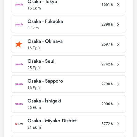
Osaka - Tokyo
1661
₺
15 Ekim
Osaka - Fukuoka
2390
₺
3 Ekim
Osaka - Okinava
2597
₺
16 Eylül
Osaka - Seul
2742
₺
25 Eylül
Osaka - Sapporo
2798
₺
16 Eylül
Osaka - İshigaki
2906
₺
26 Ekim
Osaka - Miyako District
5772
₺
21 Ekim