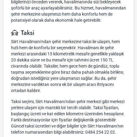
bilgilerinizi önceden vererek, havalimanında sizi bekleyecek
şoförlü bir araç ayarlayabilirsiniz. Bu hizmet, havalimanından
şehir merkezine ulaşımınızı hem daha konforlu hem de
potansiyel olarak daha ekonomik hale getirebilir.
Taksi
Siirt Havalimanı'ndan şehir merkezine taksi ile ulaşım, hem
hızlı hem de konforlu bir seçenektir. Havalimanı ile şehir
merkezi arasındaki 15 kilometrelik mesafe genellikle yaklaşık
20 dakika sürer ve bu mesafe için tahmini ücret 150 TL
civarında olabilir. Taksiler, hem gece hem de gündüz, toplu
taşıma seçeneklerine göre biraz daha pahalı olmakla birlikte,
doğrudan istediğiniz yere ulaşmanızı sağlar. Bu da, şehir
merkezine vardıktan sonra ek bir ulaşım aracı ihtiyacını
ortadan kaldırır.
Taksi seçimi, Siirt Havalimanı'ndan şehir merkezi gibi merkezi
yerlere ulaşım için mantıklı bir tercih olabilir. Taksi fiyatları,
başlangıç ücreti ve kat edilen kilometre üzerinden hesaplanır.
Farklı destinasyonlar için fiyatlar değişkenlik gösterebilir.
Güncel taksi ücretleri ve diğer bilgiler için Siirt Havalimanı'nın
telefon numarasından bilgi alabilirsiniz: 0484 254 22 02.