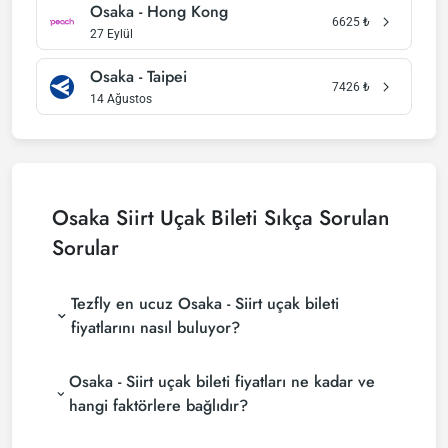
Osaka - Hong Kong
6625
₺
27 Eylül
Osaka - Taipei
7426
₺
14 Ağustos
Osaka Siirt Uçak Bileti Sıkça Sorulan
Sorular
Tezfly en ucuz Osaka - Siirt uçak bileti
fiyatlarını nasıl buluyor?
Tezfly, en ucuz Osaka - Siirt uçak bileti fiyatlarını
Osaka - Siirt uçak bileti fiyatları ne kadar ve
bulmak için tur operatörleri, büyük rezervasyon
siteleri (konsolidatörler) ve yüzlerce havayolu
hangi faktörlere bağlıdır?
sitesini aramaktadır. Tezfly sitesinde yapacağın tek
Osaka - Siirt uçak bileti fiyatları, havayolu şirketine,
bir aramada ile birçok tedarikçiyi arayarak ucuz