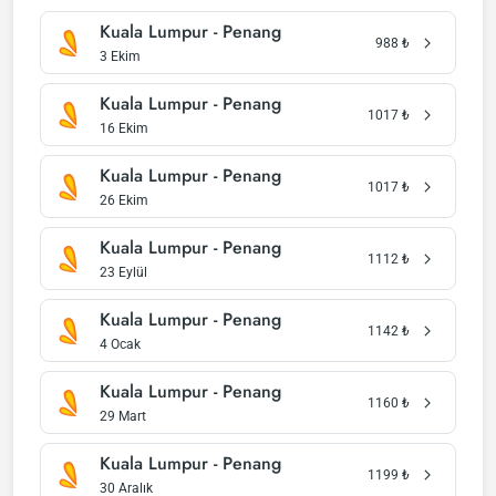
Kuala Lumpur - Penang
988
₺
3 Ekim
Kuala Lumpur - Penang
1017
₺
16 Ekim
Kuala Lumpur - Penang
1017
₺
26 Ekim
Kuala Lumpur - Penang
1112
₺
23 Eylül
Kuala Lumpur - Penang
1142
₺
4 Ocak
Kuala Lumpur - Penang
1160
₺
29 Mart
Kuala Lumpur - Penang
1199
₺
30 Aralık