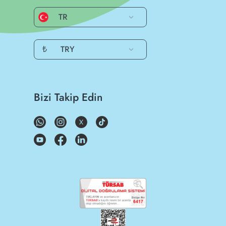
TR
₺
TRY
Bizi Takip Edin