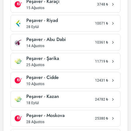
Peşaver - Karaçi
3748
₺
15 Ağustos
Peşaver - Riyad
10071
₺
28 Eylül
Peşaver - Abu Dabi
10361
₺
14 Ağustos
Peşaver - Şarika
11719
₺
25 Ağustos
Peşaver - Cidde
12431
₺
10 Ağustos
Peşaver - Kazan
24782
₺
18 Eylül
Peşaver - Moskova
25380
₺
28 Ağustos