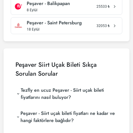
Peşaver - Balikpapan
25533
₺
8 Eylül
Peşaver - Saint Petersburg
32053
₺
18 Eylül
Peşaver Siirt Uçak Bileti Sıkça
Sorulan Sorular
Tezfly en ucuz Peşaver - Siirt uçak bileti
fiyatlarını nasıl buluyor?
Tezfly, en ucuz Peşaver - Siirt uçak bileti fiyatlarını
Peşaver - Siirt uçak bileti fiyatları ne kadar ve
bulmak için tur operatörleri, büyük rezervasyon
siteleri (konsolidatörler) ve yüzlerce havayolu
hangi faktörlere bağlıdır?
sitesini aramaktadır. Tezfly sitesinde yapacağın tek
Peşaver - Siirt uçak bileti fiyatları, havayolu şirketine,
bir aramada ile birçok tedarikçiyi arayarak ucuz