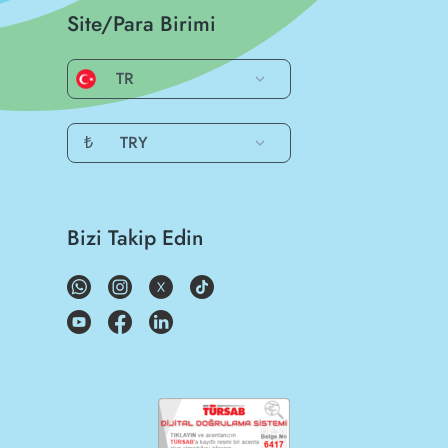
Site/Para Birimi
TR
₺
TRY
Bizi Takip Edin