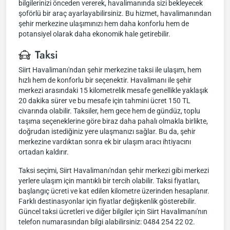
bilgilerinizi önceden vererek, havalimanında sizi bekleyecek
şoförlü bir araç ayarlayabilirsiniz. Bu hizmet, havalimanından
şehir merkezine ulaşımınızı hem daha konforlu hem de
potansiyel olarak daha ekonomik hale getirebilir.
Taksi
Siirt Havalimanı'ndan şehir merkezine taksi ile ulaşım, hem
hızlı hem de konforlu bir seçenektir. Havalimanı ile şehir
merkezi arasındaki 15 kilometrelik mesafe genellikle yaklaşık
20 dakika sürer ve bu mesafe için tahmini ücret 150 TL
civarında olabilir. Taksiler, hem gece hem de gündüz, toplu
taşıma seçeneklerine göre biraz daha pahalı olmakla birlikte,
doğrudan istediğiniz yere ulaşmanızı sağlar. Bu da, şehir
merkezine vardıktan sonra ek bir ulaşım aracı ihtiyacını
ortadan kaldırır.
Taksi seçimi, Siirt Havalimanı'ndan şehir merkezi gibi merkezi
yerlere ulaşım için mantıklı bir tercih olabilir. Taksi fiyatları,
başlangıç ücreti ve kat edilen kilometre üzerinden hesaplanır.
Farklı destinasyonlar için fiyatlar değişkenlik gösterebilir.
Güncel taksi ücretleri ve diğer bilgiler için Siirt Havalimanı'nın
telefon numarasından bilgi alabilirsiniz: 0484 254 22 02.