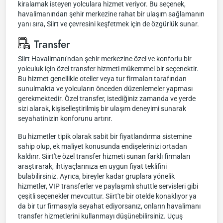
kiralamak isteyen yolculara hizmet veriyor. Bu seçenek,
havalimanından şehir merkezine rahat bir ulaşım sağlamanın
yanı sıra, Siirt ve çevresini keşfetmek için de özgürlük sunar.
Transfer
Siirt Havalimanı'ndan şehir merkezine özel ve konforlu bir
yolculuk için özel transfer hizmeti mükemmel bir seçenektir.
Bu hizmet genellikle oteller veya tur firmaları tarafından
sunulmakta ve yolcuların önceden düzenlemeler yapması
gerekmektedir. Özel transfer, istediğiniz zamanda ve yerde
sizi alarak, kişiselleştirilmiş bir ulaşım deneyimi sunarak
seyahatinizin konforunu artırır.
Bu hizmetler tipik olarak sabit bir fiyatlandırma sistemine
sahip olup, ek maliyet konusunda endişelerinizi ortadan
kaldırır. Siirt'te özel transfer hizmeti sunan farklı firmaları
araştırarak, ihtiyaçlarınıza en uygun fiyat teklifini
bulabilirsiniz. Ayrıca, bireyler kadar gruplara yönelik
hizmetler, VIP transferler ve paylaşımlı shuttle servisleri gibi
çeşitli seçenekler mevcuttur. Siirt'te bir otelde konaklıyor ya
da bir tur firmasıyla seyahat ediyorsanız, onların havalimanı
transfer hizmetlerini kullanmayı düşünebilirsiniz. Uçuş