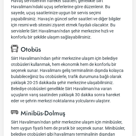
Havaş servislerinin hareket saatleri, genellikle Siirt
Havalimanı'ndaki uçuş seferlerine göre düzenlenir. Bu
sayede, uçuş saatlerinize uygun bir servis seçimi
yapabilirsiniz. Havaş'ın güncel sefer saatleri ve diğer bilgiler
için resmi web sitesini ziyaret etmek faydalı olacaktır. Bu
servislerle Siirt Havalimanı'ndan şehir merkezine hızlı ve
konforlu bir şekilde ulaşım sağlayabilirsiniz.
Otobüs
Siirt Havalimanı'ndan şehir merkezine ulaşım için belediye
otobüsleri kullanmak, hem ekonomik hem de konforlu bir
seçenek sunar. Havalimanı geliş terminalinin dışında kolayca
bulabileceğiniz bu otobüslerle, trafik durumuna bağlı olarak
yaklaşık 20-25 dakikada şehir merkezine ulaşabilirsiniz.
Belediye otobüsleri genellikle Siirt Havalimanı'na varan
uçuşların varış saatinden yaklaşık 30 dakika sonra hareket
eder ve şehrin merkezi noktalarına yolcularını ulaştırır.
Minibüs-Dolmuş
Siirt Havalimanı'ndan şehir merkezine ulaşım için minibüsler,
hem uygun fiyatlı hem de pratik bir seçenek sunar. Minibüsler,
belediye otobüsleri gibi havalimanı terminalinin dışından