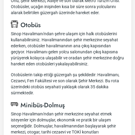
Önü, Şehir Merkezi, Adliye ve son olarak Metro Turizm Ofisi.
Otobüsler, uçağın inişinden kısa bir süre sonra yolcularını
alarak belirtilen güzergah üzerinde hareket eder.
Otobüs
Sinop Havalimanı'ndan şehre ulaşım için halk otobüslerini
kullanabilirsiniz. Havalimanından şehir merkezine seyahat
ederken, otobüsler havalimanının ana çıkış kapısından
geçiyor. Havalimanı gelen yolcu salonundan çıkış kapısına
yürüyerek kolayca ulaşabilir ve oradan şehir merkezine doğru
hareket eden otobüsleri yakalayabilirsiniz.
Otobüslerin takip ettiği güzergah şu şekildedir: Havalimanı,
Cezaevi, Fen Fakültesi ve son olarak Şehir Merkezi. Bu rota
üzerindeki otobüs seyahati yaklaşık olarak 35 dakika
sürmektedir.
Minibüs-Dolmuş
Sinop Havalimanı'ndan şehir merkezine seyahat etmek
isteyenler için dolmuşlar, ekonomik ve pratik bir ulaşım
seçeneğidir. Dolmuşlar, havalimanından başlayarak şehir
merkezi, otogar, tarihi cezaevi ve TOKİ konutları