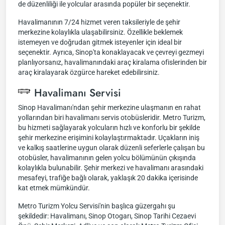
de düzenliliği ile yolcular arasında popüler bir seçenektir.
Havalimanının 7/24 hizmet veren taksileriyle de şehir
merkezine kolaylıkla ulaşabilirsiniz. Özellikle beklemek
istemeyen ve doğrudan gitmek isteyenler için ideal bir
seçenektir. Ayrıca, Sinop'ta konaklayacak ve çevreyi gezmeyi
planlıyorsanız, havalimanındaki araç kiralama ofislerinden bir
araç kiralayarak özgürce hareket edebilirsiniz.
Havalimanı Servisi
Sinop Havalimanı'ndan şehir merkezine ulaşmanın en rahat
yollarından biri havalimanı servis otobüsleridir. Metro Turizm,
bu hizmeti sağlayarak yolcuların hızlı ve konforlu bir şekilde
şehir merkezine erişimini kolaylaştırmaktadır. Uçakların iniş
ve kalkış saatlerine uygun olarak düzenli seferlerle çalışan bu
otobüsler, havalimanının gelen yolcu bölümünün çıkışında
kolaylıkla bulunabilir. Şehir merkezi ve havalimanı arasındaki
mesafeyi, trafiğe bağlı olarak, yaklaşık 20 dakika içerisinde
kat etmek mümkündür.
Metro Turizm Yolcu Servisi'nin başlıca güzergahı şu
şekildedir: Havalimanı, Sinop Otogarı, Sinop Tarihi Cezaevi