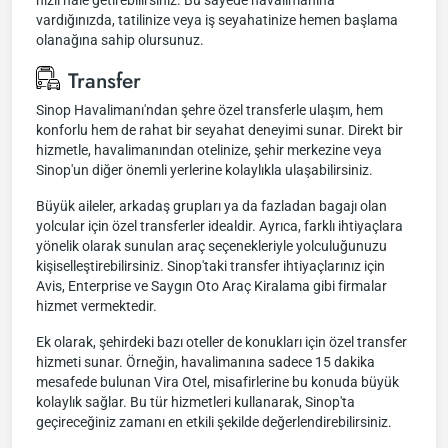
hızlı hale getirebilirsiniz. Bu sayede havalimanına
vardığınızda, tatilinize veya iş seyahatinize hemen başlama
olanağına sahip olursunuz.
Transfer
Sinop Havalimanı'ndan şehre özel transferle ulaşım, hem
konforlu hem de rahat bir seyahat deneyimi sunar. Direkt bir
hizmetle, havalimanından otelinize, şehir merkezine veya
Sinop'un diğer önemli yerlerine kolaylıkla ulaşabilirsiniz.
Büyük aileler, arkadaş grupları ya da fazladan bagajı olan
yolcular için özel transferler idealdir. Ayrıca, farklı ihtiyaçlara
yönelik olarak sunulan araç seçenekleriyle yolculuğunuzu
kişiselleştirebilirsiniz. Sinop'taki transfer ihtiyaçlarınız için
Avis, Enterprise ve Saygın Oto Araç Kiralama gibi firmalar
hizmet vermektedir.
Ek olarak, şehirdeki bazı oteller de konukları için özel transfer
hizmeti sunar. Örneğin, havalimanına sadece 15 dakika
mesafede bulunan Vira Otel, misafirlerine bu konuda büyük
kolaylık sağlar. Bu tür hizmetleri kullanarak, Sinop'ta
geçireceğiniz zamanı en etkili şekilde değerlendirebilirsiniz.