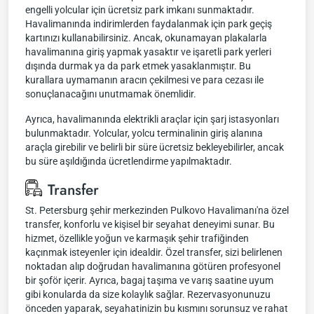
engelli yolcular için ücretsiz park imkanı sunmaktadır.
Havalimanında indirimlerden faydalanmak için park geçiş
kartınızı kullanabilirsiniz. Ancak, okunamayan plakalarla
havalimanına giriş yapmak yasaktır ve işaretli park yerleri
dışında durmak ya da park etmek yasaklanmıştır. Bu
kurallara uymamanın aracın çekilmesi ve para cezası ile
sonuçlanacağını unutmamak önemlidir.
Ayrıca, havalimanında elektrikli araçlar için şarj istasyonları
bulunmaktadır. Yolcular, yolcu terminalinin giriş alanına
araçla girebilir ve belirli bir süre ücretsiz bekleyebilirler, ancak
bu süre aşıldığında ücretlendirme yapılmaktadır.
Transfer
St. Petersburg şehir merkezinden Pulkovo Havalimanı'na özel
transfer, konforlu ve kişisel bir seyahat deneyimi sunar. Bu
hizmet, özellikle yoğun ve karmaşık şehir trafiğinden
kaçınmak isteyenler için idealdir. Özel transfer, sizi belirlenen
noktadan alıp doğrudan havalimanına götüren profesyonel
bir şoför içerir. Ayrıca, bagaj taşıma ve varış saatine uyum
gibi konularda da size kolaylık sağlar. Rezervasyonunuzu
önceden yaparak, seyahatinizin bu kısmını sorunsuz ve rahat