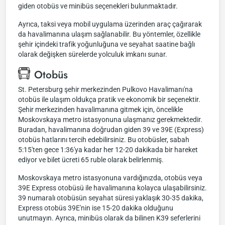
giden otobüs ve minibüs seçenekleri bulunmaktadır.
Ayrıca, taksi veya mobil uygulama üzerinden araç çağırarak
da havalimanına ulaşım sağlanabilir. Bu yöntemler, özellikle
şehir içindeki trafik yoğunluğuna ve seyahat saatine bağlı
olarak değişken sürelerde yolculuk imkanı sunar.
Otobüs
St. Petersburg şehir merkezinden Pulkovo Havalimanı'na
otobüs ile ulaşım oldukça pratik ve ekonomik bir seçenektir.
Şehir merkezinden havalimanına gitmek için, öncelikle
Moskovskaya metro istasyonuna ulaşmanız gerekmektedir.
Buradan, havalimanına doğrudan giden 39 ve 39E (Express)
otobüs hatlarını tercih edebilirsiniz. Bu otobüsler, sabah
5:15'ten gece 1:36'ya kadar her 12-20 dakikada bir hareket
ediyor ve bilet ücreti 65 ruble olarak belirlenmiş.
Moskovskaya metro istasyonuna vardığınızda, otobüs veya
39E Express otobüsü ile havalimanına kolayca ulaşabilirsiniz.
39 numaralı otobüsün seyahat süresi yaklaşık 30-35 dakika,
Express otobüs 39E'nin ise 15-20 dakika olduğunu
unutmayın. Ayrıca, minibüs olarak da bilinen K39 seferlerini