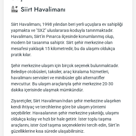
Siirt Havalimanı
Siirt Havalimanı, 1998 yılından beri yerli uçuşlara ev sahipliği
yapmakta ve "SXZ" uluslararası koduyla tanınmaktadır.
Havalimanı, Siirt'in Pınarca ilçesinde konumlanmış olup,
modern bir tasarıma sahiptir. Siirt şehir merkezine olan
mesafesi yaklaşık 15 kilometredir, bu da ulaşımı oldukça
pratik kılar.
Şehir merkezine ulaşım için birçok seçenek bulunmaktadır.
Belediye otobüsleri, taksiler, araç kiralama hizmetleri,
havalimanı servisleri ve minibüsler gibi alternatifler
mevcuttur. Bu ulaşım araçlarıyla şehir merkezine 20-30
dakika içerisinde ulaşmak mümkündür.
Ziyaretçiler, Siirt Havalimanı'ndan şehir merkezine ulaşırken
kendi ihtiyaç ve tercihlerine göre bir ulaşım yöntemi
seçebilirler. Havaalanının şehir merkezine yakınlığı, ulaşımı
oldukça kolay ve hızlı bir hale getirir. İster toplu taşıma
araçlarını, ister özel taşıma seçeneklerini tercih edin, Siirt’in
güzelliklerine kısa sürede ulaşabilirsiniz.