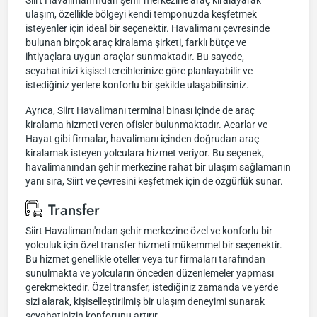
Siirt Havalimanı'ndan şehir merkezine araç kiralayarak
ulaşım, özellikle bölgeyi kendi temponuzda keşfetmek
isteyenler için ideal bir seçenektir. Havalimanı çevresinde
bulunan birçok araç kiralama şirketi, farklı bütçe ve
ihtiyaçlara uygun araçlar sunmaktadır. Bu sayede,
seyahatinizi kişisel tercihlerinize göre planlayabilir ve
istediğiniz yerlere konforlu bir şekilde ulaşabilirsiniz.
Ayrıca, Siirt Havalimanı terminal binası içinde de araç
kiralama hizmeti veren ofisler bulunmaktadır. Acarlar ve
Hayat gibi firmalar, havalimanı içinden doğrudan araç
kiralamak isteyen yolculara hizmet veriyor. Bu seçenek,
havalimanından şehir merkezine rahat bir ulaşım sağlamanın
yanı sıra, Siirt ve çevresini keşfetmek için de özgürlük sunar.
Transfer
Siirt Havalimanı'ndan şehir merkezine özel ve konforlu bir
yolculuk için özel transfer hizmeti mükemmel bir seçenektir.
Bu hizmet genellikle oteller veya tur firmaları tarafından
sunulmakta ve yolcuların önceden düzenlemeler yapması
gerekmektedir. Özel transfer, istediğiniz zamanda ve yerde
sizi alarak, kişiselleştirilmiş bir ulaşım deneyimi sunarak
seyahatinizin konforunu artırır.