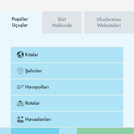
kampanyalarından ilk siz haberdar olacaksınız.
İndirim kuponu kullanarak Saint Petersburg - Siirt
uçak biletinizi çok daha ucuza satın alabilirsiniz.
Popüler
Siirt
Uluslararası
Uçuşlar
Hakkında
Websiteleri
Kıtalar
Şehirler
Havayolları
Rotalar
Havaalanları