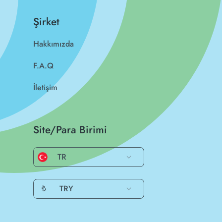
Şirket
Hakkımızda
F.A.Q
İletişim
Site/Para Birimi
TR
₺
TRY