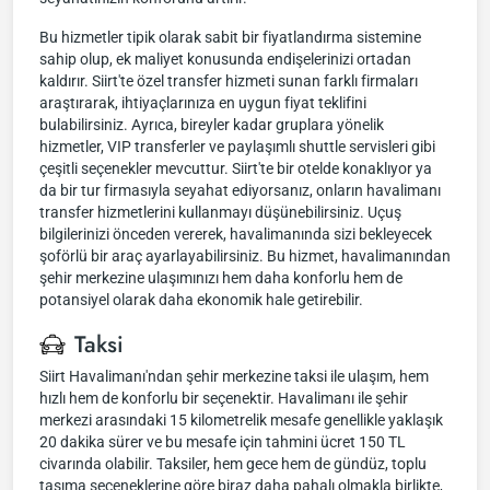
Bu hizmetler tipik olarak sabit bir fiyatlandırma sistemine
sahip olup, ek maliyet konusunda endişelerinizi ortadan
kaldırır. Siirt'te özel transfer hizmeti sunan farklı firmaları
araştırarak, ihtiyaçlarınıza en uygun fiyat teklifini
bulabilirsiniz. Ayrıca, bireyler kadar gruplara yönelik
hizmetler, VIP transferler ve paylaşımlı shuttle servisleri gibi
çeşitli seçenekler mevcuttur. Siirt'te bir otelde konaklıyor ya
da bir tur firmasıyla seyahat ediyorsanız, onların havalimanı
transfer hizmetlerini kullanmayı düşünebilirsiniz. Uçuş
bilgilerinizi önceden vererek, havalimanında sizi bekleyecek
şoförlü bir araç ayarlayabilirsiniz. Bu hizmet, havalimanından
şehir merkezine ulaşımınızı hem daha konforlu hem de
potansiyel olarak daha ekonomik hale getirebilir.
Taksi
Siirt Havalimanı'ndan şehir merkezine taksi ile ulaşım, hem
hızlı hem de konforlu bir seçenektir. Havalimanı ile şehir
merkezi arasındaki 15 kilometrelik mesafe genellikle yaklaşık
20 dakika sürer ve bu mesafe için tahmini ücret 150 TL
civarında olabilir. Taksiler, hem gece hem de gündüz, toplu
taşıma seçeneklerine göre biraz daha pahalı olmakla birlikte,