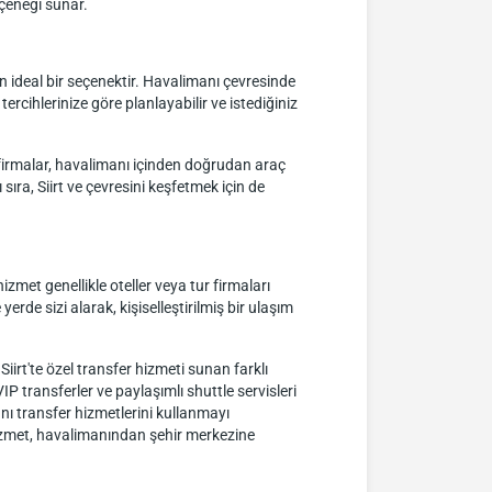
çeneği sunar.
n ideal bir seçenektir. Havalimanı çevresinde
ercihlerinize göre planlayabilir ve istediğiniz
i firmalar, havalimanı içinden doğrudan araç
ra, Siirt ve çevresini keşfetmek için de
zmet genellikle oteller veya tur firmaları
e sizi alarak, kişiselleştirilmiş bir ulaşım
iirt'te özel transfer hizmeti sunan farklı
VIP transferler ve paylaşımlı shuttle servisleri
anı transfer hizmetlerini kullanmayı
 hizmet, havalimanından şehir merkezine