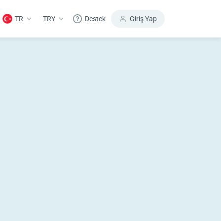
TR
TRY
Destek
Giriş Yap