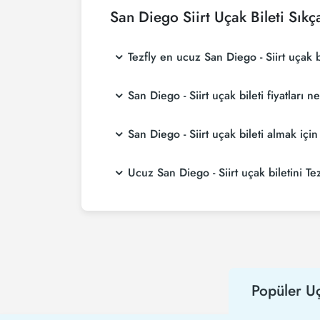
San Diego Siirt Uçak Bileti Sıkç
Tezfly en ucuz San Diego - Siirt uçak bi
Tezfly, en ucuz San Diego - Siirt uçak bileti 
San Diego - Siirt uçak bileti fiyatları 
aramaktadır. Tezfly sitesinde yapacağın tek bi
seçebilirsin.
San Diego - Siirt uçak bileti fiyatları, havay
San Diego - Siirt uçak bileti almak i
yaparak ve promosyonları takip ederek daha u
San Diego - Siirt uçak bileti satın almak ist
Ucuz San Diego - Siirt uçak biletini Tez
daha ucuza uçarsınız.
Ucuz San Diego - Siirt uçak bileti satın alma
hem de Tezfly kampanyalarından ilk siz haber
Popüler Uç