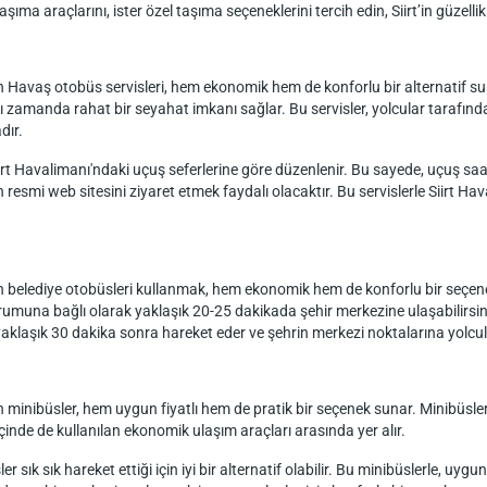
 taşıma araçlarını, ister özel taşıma seçeneklerini tercih edin, Siirt’in güzelli
n Havaş otobüs servisleri, hem ekonomik hem de konforlu bir alternatif sun
ı zamanda rahat bir seyahat imkanı sağlar. Bu servisler, yolcular tarafında
dır.
iirt Havalimanı'ndaki uçuş seferlerine göre düzenlenir. Bu sayede, uçuş saat
in resmi web sitesini ziyaret etmek faydalı olacaktır. Bu servislerle Siirt H
in belediye otobüsleri kullanmak, hem ekonomik hem de konforlu bir seçene
rumuna bağlı olarak yaklaşık 20-25 dakikada şehir merkezine ulaşabilirsiniz
klaşık 30 dakika sonra hareket eder ve şehrin merkezi noktalarına yolcular
 minibüsler, hem uygun fiyatlı hem de pratik bir seçenek sunar. Minibüsler
 içinde de kullanılan ekonomik ulaşım araçları arasında yer alır.
ık sık hareket ettiği için iyi bir alternatif olabilir. Bu minibüslerle, uygun 