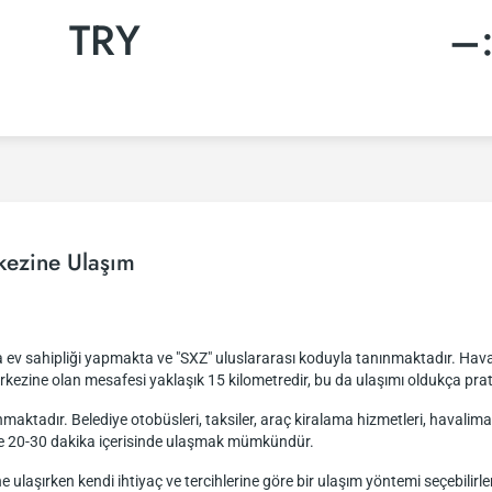
TRY
–
kezine Ulaşım
ara ev sahipliği yapmakta ve "SXZ" uluslararası koduyla tanınmaktadır. Hava
erkezine olan mesafesi yaklaşık 15 kilometredir, bu da ulaşımı oldukça prati
aktadır. Belediye otobüsleri, taksiler, araç kiralama hizmetleri, havalimanı 
ne 20-30 dakika içerisinde ulaşmak mümkündür.
e ulaşırken kendi ihtiyaç ve tercihlerine göre bir ulaşım yöntemi seçebilirl