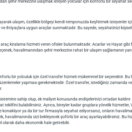
n şehir merkezine ulaşmak isteyen yolcular için konforlu bir seyahat se
ayarak ulaşım, özellikle bölgeyi kendi temponuzda keşfetmek isteyenler içi
 ve ihtiyaçlara uygun araçlar sunmaktadır. Bu sayede, seyahatinizi kişisel t
de araç kiralama hizmeti veren ofisler bulunmaktadır. Acarlar ve Hayat gib
eçenek, havalimanından şehir merkezine rahat bir ulaşım sağlamanın yanı sı
forlu bir yolculuk için özel transfer hizmeti mükemmel bir seçenektir. Bu hi
nlemeler yapması gerekmektedir. Özel transfer, istediğiniz zamanda ve yerd
r.
sistemine sahip olup, ek maliyet konusunda endişelerinizi ortadan kaldırır. S
t teklifini bulabilirsiniz. Ayrıca, bireyler kadar gruplara yönelik hizmetler, 
elde konaklıyor ya da bir tur firmasıyla seyahat ediyorsanız, onların havalim
erek, havalimanında sizi bekleyecek şoförlü bir araç ayarlayabilirsiniz. Bu
 olarak daha ekonomik hale getirebilir.