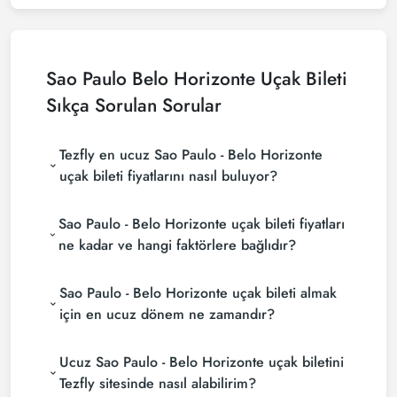
Sao Paulo Belo Horizonte Uçak Bileti
Sıkça Sorulan Sorular
Tezfly en ucuz Sao Paulo - Belo Horizonte
uçak bileti fiyatlarını nasıl buluyor?
Tezfly, en ucuz Sao Paulo - Belo Horizonte uçak
Sao Paulo - Belo Horizonte uçak bileti fiyatları
bileti fiyatlarını bulmak için tur operatörleri, büyük
rezervasyon siteleri (konsolidatörler) ve yüzlerce
ne kadar ve hangi faktörlere bağlıdır?
havayolu sitesini aramaktadır. Tezfly sitesinde
Sao Paulo - Belo Horizonte uçak bileti fiyatları,
yapacağın tek bir aramada ile birçok tedarikçiyi
Sao Paulo - Belo Horizonte uçak bileti almak
havayolu şirketine, seyahat tarihlerinize, bilet
arayarak ucuz Sao Paulo - Belo Horizonte uçak
sınıfınıza ve rezervasyon yapılan döneme göre
biletlerini bulup karşılaştırabilir ve un uygun biletini
için en ucuz dönem ne zamandır?
değişiklik gösterir. Erken rezervasyon yaparak ve
seçebilirsin.
Sao Paulo - Belo Horizonte uçak bileti satın almak
promosyonları takip ederek daha uygun fiyatlara
Ucuz Sao Paulo - Belo Horizonte uçak biletini
istiyorsanız rezervasyonuzu son dakikaya
bilet bulabilirsiniz.
bırakmayın. Sao Paulo - Belo Horizonte uçak
Tezfly sitesinde nasıl alabilirim?
biletinizi en az 2 hafta önceden satın alırsanız çok