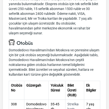
yanında bulunmaktadır. Ekspres otobüs için tek seferlik bilet
ücreti 250 ruble, 15 seferlik abonman 1500 ruble ve 30
seferlik abonman 2400 rubledir. Ödeme nakit, VISA,
Mastercard, Mir ve Troika kartları ile yapılabilir. 7 yaş altı
çocuklar için ulaşım ücretsizdir. Bu otobüsler,
havalimanından şehir merkezine ekonomik ve rahat bir
ulaşım seçeneği sunar.
Otobüs
Domodedovo Havalimanı'ndan Moskova ve çevresine ulaşım
için bir çok otobüs seçeneği bulunmaktadır. Aşağıdaki tablo,
Domodedovo Havalimanı'ndan Moskova'nın çeşitli
noktalarına giden otobüs hatlarının temel bilgilerini
içermektedir. Bilet ücretleri ve seyahat süreleri, hatlara ve
kullanılan kart türüne göre değişiklik gösterebilir.
Otobüs
Güzergah
Yolculuk
Bilet
Ek
No
Süresi
Ücreti
Bilgiler
(RUB)
Strelka
308
Domodedovo
35-45
7 yaş
kartı