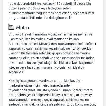
ruble ek ücretle birlikte, yaklaşık 130 ruble'dir. Bu rota için
düzenli şehir otobüsü veya troleybüs seferi
bulunmamaktadır. Yoğun trafik saatlerinde, seyahat süresi
programda belirtilenden farklılık gösterebilir.
Metro
Vnukovo Havalimanı'ndan Moskova'nın merkezine tren ile
ulaşım oldukça kolaydır. Havalimanından kalkan
Aeroexpress trenleri, Kievsky tren istasyonuna direkt seferler
yaparak, yolcuları şehir merkezinin kalbine hızlı bir şekilde
ulaştırır. Bu trenlerin sefer sıklığı, gün boyunca her yarım
saatte bir olup, erken sabah ve geç akşam saatlerine kadar
devam eder. Bu tren yolculuğu, özellikle trafikten kaçınmak
isteyen veya hızlı ulaşım arayan yolcular için ideal bir
seçenektir.
Kievsky istasyonuna vardıktan sonra, Moskova'nın
merkezine gitmek için metro hizmetlerinden
faydalanabilirsiniz. Bu istasyonda bulunan üç farklı metro
hattı, şehrin çeşitli bölgelerine kolay erişim sağlar. Kievsky
istasyonundan metroya geçiş yaparak, şehir merkezine
sadece birkaç dakika içinde ulaşabilirsiniz. Bu kombinasyon,