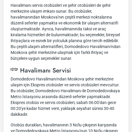
Havalimanı servis otobüsleri ve şehir otobüsleri de şehir
merkezine ulaşım imkanı sunar. Bu otobüsler,
havalimanından Moskova'nın çeşitli merkezi noktalarına
düzenli seferler yapmakta ve ekonomik bir ulaşım alternatifi
oluşturmaktadır. Ayrıca, havalimanında taksi ve araç
kiralama hizmetleri de bulunmaktadır; bu seçenekler, bireysel
ihtiyaçlara ve esnek bir yolculuk planına göre tercih edilebilir.
Bu çeşitli ulaşım alternatifleri, Domodedovo Havalimanı'ndan
Moskova şehir merkezine ulaşmak için farklı ihtiyaç ve
bütçelere uygun seçenekler sunar.
Havalimanı Servisi
Domodedovo Havalimanı'ndan Moskova şehir merkezine
ulaşım için Ekspres otobüsler ve servis otobüsleri mevcuttur.
Bu otobüsler, Domodedovo Havalimanı ile Domodedovskaya
Metro İstasyonu arasında düzenli seferler yapmaktadır.
Ekspres otobüs ve servis otobüsleri, sabah 06:00'dan gece
00:20'ye kadar hizmet verir, yaklaşık seyahat süresi 30-40
dakikadır.
Otobüs durakları, havalimanının 3 No'lu çıkışının karşısında
ve Domodedovskaya Metro İstasyonu'nun 10 No'lu çıkışının