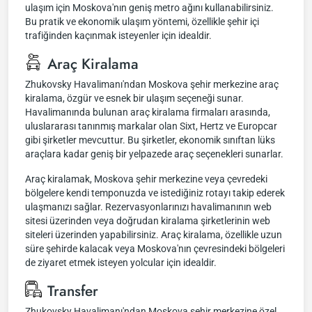
ulaşım için Moskova'nın geniş metro ağını kullanabilirsiniz.
Bu pratik ve ekonomik ulaşım yöntemi, özellikle şehir içi
trafiğinden kaçınmak isteyenler için idealdir.
Araç Kiralama
Zhukovsky Havalimanı'ndan Moskova şehir merkezine araç
kiralama, özgür ve esnek bir ulaşım seçeneği sunar.
Havalimanında bulunan araç kiralama firmaları arasında,
uluslararası tanınmış markalar olan Sixt, Hertz ve Europcar
gibi şirketler mevcuttur. Bu şirketler, ekonomik sınıftan lüks
araçlara kadar geniş bir yelpazede araç seçenekleri sunarlar.
Araç kiralamak, Moskova şehir merkezine veya çevredeki
bölgelere kendi temponuzda ve istediğiniz rotayı takip ederek
ulaşmanızı sağlar. Rezervasyonlarınızı havalimanının web
sitesi üzerinden veya doğrudan kiralama şirketlerinin web
siteleri üzerinden yapabilirsiniz. Araç kiralama, özellikle uzun
süre şehirde kalacak veya Moskova'nın çevresindeki bölgeleri
de ziyaret etmek isteyen yolcular için idealdir.
Transfer
Zhukovsky Havalimanı'ndan Moskova şehir merkezine özel