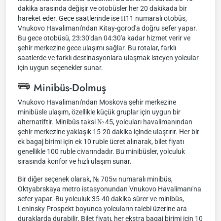
dakika arasında değişir ve otobüsler her 20 dakikada bir
hareket eder. Gece saatlerinde ise Н11 numaralı otobüs,
Vnukovo Havalimanı'ndan Kitay-gorod'a doğru sefer yapar.
Bu gece otobüsü, 23:30'dan 04:30'a kadar hizmet verir ve
şehir merkezine gece ulaşımı sağlar. Bu rotalar, farklı
saatlerde ve farklı destinasyonlara ulaşmak isteyen yolcular
için uygun seçenekler sunar.
Minibüs-Dolmuş
Vnukovo Havalimanı'ndan Moskova şehir merkezine
minibüsle ulaşım, özellikle küçük gruplar için uygun bir
alternatiftir. Minibüs taksi № 45, yolcuları havalimanından
şehir merkezine yaklaşık 15-20 dakika içinde ulaştırır. Her bir
ek bagaj birimi için ek 10 ruble ücret alınarak, bilet fiyatı
genellikle 100 ruble civarındadır. Bu minibüsler, yolculuk
sırasında konfor ve hızlı ulaşım sunar.
Bir diğer seçenek olarak, № 705м numaralı minibüs,
Oktyabrskaya metro istasyonundan Vnukovo Havalimanı'na
sefer yapar. Bu yolculuk 35-40 dakika sürer ve minibüs,
Leninsky Prospekt boyunca yolcuların talebi üzerine ara
duraklarda durabilir. Bilet fiyatı, her ekstra bagaj birimi için 10