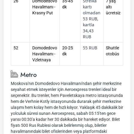
Strelka
26
Domodedovo
35-45
7 yaş
kartı
Havalimanı -
dk
altı
olmadan
Krasny Put
ücretsiz
53 RUB,
kartla
34,43
RUB
55 RUB
52
Domodedovo
20-25
Shuttle
Havalimanı -
dk
otobüs
Vzletnaya
Metro
Moskova'nın Domodedovo Havalimanı'ndan şehir merkezine
seyahat etmek isteyenler için Aeroexpress trenleri ideal bir
seçenektir. Bu trenler, hem Paveletskaya metro istasyonunda
hem de Verhnie Kotly istasyonunda durarak şehir merkezine
ulaşımı hem kolay hem de hızlı kılıyor. Yaklaşık 45 dakikalık bir
yolculuk süresi sunan Aeroexpress, sabah 05:15'ten gece
yarısı 00:30'a kadar her 30 dakikada bir hareket ediyor. Bilet
fiyatı 500 Rus Rublesi olarak belirlenmiş olup, biletler
havalimanındaki bilet ofislerinden veya platformdaki