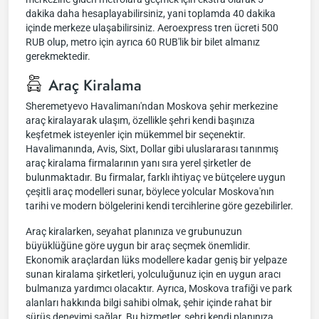
dakika daha hesaplayabilirsiniz, yani toplamda 40 dakika
içinde merkeze ulaşabilirsiniz. Aeroexpress tren ücreti 500
RUB olup, metro için ayrıca 60 RUB'lik bir bilet almanız
gerekmektedir.
Araç Kiralama
Sheremetyevo Havalimanı'ndan Moskova şehir merkezine
araç kiralayarak ulaşım, özellikle şehri kendi başınıza
keşfetmek isteyenler için mükemmel bir seçenektir.
Havalimanında, Avis, Sixt, Dollar gibi uluslararası tanınmış
araç kiralama firmalarının yanı sıra yerel şirketler de
bulunmaktadır. Bu firmalar, farklı ihtiyaç ve bütçelere uygun
çeşitli araç modelleri sunar, böylece yolcular Moskova'nın
tarihi ve modern bölgelerini kendi tercihlerine göre gezebilirler.
Araç kiralarken, seyahat planınıza ve grubunuzun
büyüklüğüne göre uygun bir araç seçmek önemlidir.
Ekonomik araçlardan lüks modellere kadar geniş bir yelpaze
sunan kiralama şirketleri, yolculuğunuz için en uygun aracı
bulmanıza yardımcı olacaktır. Ayrıca, Moskova trafiği ve park
alanları hakkında bilgi sahibi olmak, şehir içinde rahat bir
sürüş deneyimi sağlar. Bu hizmetler, şehri kendi planınıza