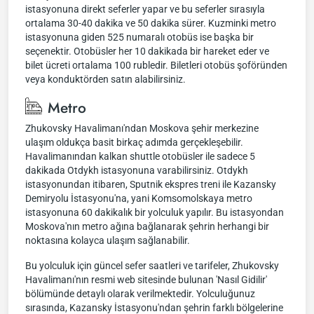
istasyonuna direkt seferler yapar ve bu seferler sırasıyla
ortalama 30-40 dakika ve 50 dakika sürer. Kuzminki metro
istasyonuna giden 525 numaralı otobüs ise başka bir
seçenektir. Otobüsler her 10 dakikada bir hareket eder ve
bilet ücreti ortalama 100 rubledir. Biletleri otobüs şoföründen
veya konduktörden satın alabilirsiniz.
Metro
Zhukovsky Havalimanı'ndan Moskova şehir merkezine
ulaşım oldukça basit birkaç adımda gerçekleşebilir.
Havalimanından kalkan shuttle otobüsler ile sadece 5
dakikada Otdykh istasyonuna varabilirsiniz. Otdykh
istasyonundan itibaren, Sputnik ekspres treni ile Kazansky
Demiryolu İstasyonu'na, yani Komsomolskaya metro
istasyonuna 60 dakikalık bir yolculuk yapılır. Bu istasyondan
Moskova'nın metro ağına bağlanarak şehrin herhangi bir
noktasına kolayca ulaşım sağlanabilir.
Bu yolculuk için güncel sefer saatleri ve tarifeler, Zhukovsky
Havalimanı'nın resmi web sitesinde bulunan 'Nasıl Gidilir'
bölümünde detaylı olarak verilmektedir. Yolculuğunuz
sırasında, Kazansky İstasyonu'ndan şehrin farklı bölgelerine