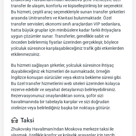
transfer ile ulaşım, konforlu ve kişiselleştirilmiş bir seçenektir.
Bu hizmeti, çeşitli araç seçenekleriyle sunan transfer şirketleri
arasında Unitransfers ve Kiwitaxi bulunmaktadır. Özel
transfer servisleri, ekonomi sınıfı araçlardan VIP sedanlara,
hatta büyük gruplar için minibüslere kadar farklı ihtiyaçlara
uygun çözümler sunar. Transferler, genellikle sabit ve
önceden belirlenmiş fiyatlar üzerinden gerçekleşir, böylece
yolculuk süresince karşılaşabileceğiniz trafik gibi etkenlerden
etkilenmezsiniz.
Bu hizmeti sağlayan şirketler, yolculuk süresince ihtiyaç
duyabileceğiniz ek hizmetleri de sunmaktadır, örneğin
İngilizce konuşan sürücüler veya ekstra bekleme süresi gibi.
Bu özel transfer hizmetlerini web siteleri üzerinden kolayca
rezerve edebilir ve seyahat detaylarınızı belirleyebilirsiniz.
Rezervasyonunuz onaylandıktan sonra, şoför sizi
havalimanında bir tabelayla karşılar ve sizi doğrudan
otelinize veya belirlediğiniz başka bir noktaya götürür.
Taksi
Zhukovsky Havalimanı'ndan Moskova merkeze taksi ile
ulaşmak, özellikle konfor ve kolaylık arayanlar için tercih