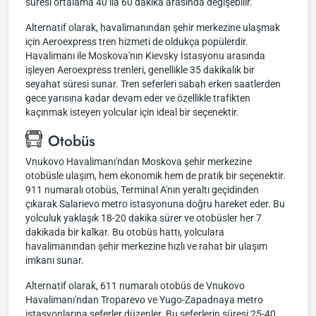
süresi ortalama 40 ila 60 dakika arasında değişebilir.
Alternatif olarak, havalimanından şehir merkezine ulaşmak
için Aeroexpress tren hizmeti de oldukça popülerdir.
Havalimanı ile Moskova'nın Kievsky İstasyonu arasında
işleyen Aeroexpress trenleri, genellikle 35 dakikalık bir
seyahat süresi sunar. Tren seferleri sabah erken saatlerden
gece yarısına kadar devam eder ve özellikle trafikten
kaçınmak isteyen yolcular için ideal bir seçenektir.
Otobüs
Vnukovo Havalimanı'ndan Moskova şehir merkezine
otobüsle ulaşım, hem ekonomik hem de pratik bir seçenektir.
911 numaralı otobüs, Terminal A'nın yeraltı geçidinden
çıkarak Salarievo metro istasyonuna doğru hareket eder. Bu
yolculuk yaklaşık 18-20 dakika sürer ve otobüsler her 7
dakikada bir kalkar. Bu otobüs hattı, yolculara
havalimanından şehir merkezine hızlı ve rahat bir ulaşım
imkanı sunar.
Alternatif olarak, 611 numaralı otobüs de Vnukovo
Havalimanı'ndan Troparevo ve Yugo-Zapadnaya metro
istasyonlarına seferler düzenler. Bu seferlerin süresi 25-40