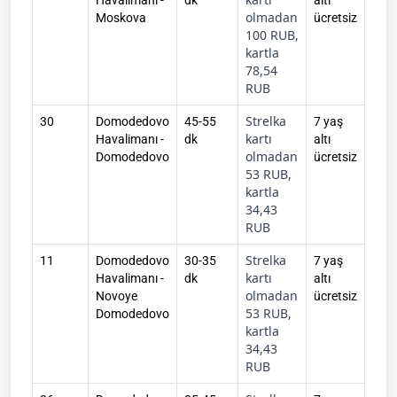
Havalimanı -
dk
altı
olmadan
Moskova
ücretsiz
100 RUB,
kartla
78,54
RUB
Strelka
30
Domodedovo
45-55
7 yaş
kartı
Havalimanı -
dk
altı
olmadan
Domodedovo
ücretsiz
53 RUB,
kartla
34,43
RUB
Strelka
11
Domodedovo
30-35
7 yaş
kartı
Havalimanı -
dk
altı
olmadan
Novoye
ücretsiz
53 RUB,
Domodedovo
kartla
34,43
RUB