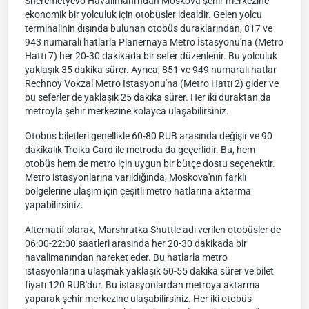
Sheremetyevo Havalimanı'ndan Moskova şehir merkezine
ekonomik bir yolculuk için otobüsler idealdir. Gelen yolcu
terminalinin dışında bulunan otobüs duraklarından, 817 ve
943 numaralı hatlarla Planernaya Metro İstasyonu'na (Metro
Hattı 7) her 20-30 dakikada bir sefer düzenlenir. Bu yolculuk
yaklaşık 35 dakika sürer. Ayrıca, 851 ve 949 numaralı hatlar
Rechnoy Vokzal Metro İstasyonu'na (Metro Hattı 2) gider ve
bu seferler de yaklaşık 25 dakika sürer. Her iki duraktan da
metroyla şehir merkezine kolayca ulaşabilirsiniz.
Otobüs biletleri genellikle 60-80 RUB arasında değişir ve 90
dakikalık Troika Card ile metroda da geçerlidir. Bu, hem
otobüs hem de metro için uygun bir bütçe dostu seçenektir.
Metro istasyonlarına varıldığında, Moskova'nın farklı
bölgelerine ulaşım için çeşitli metro hatlarına aktarma
yapabilirsiniz.
Alternatif olarak, Marshrutka Shuttle adı verilen otobüsler de
06:00-22:00 saatleri arasında her 20-30 dakikada bir
havalimanından hareket eder. Bu hatlarla metro
istasyonlarına ulaşmak yaklaşık 50-55 dakika sürer ve bilet
fiyatı 120 RUB'dur. Bu istasyonlardan metroya aktarma
yaparak şehir merkezine ulaşabilirsiniz. Her iki otobüs