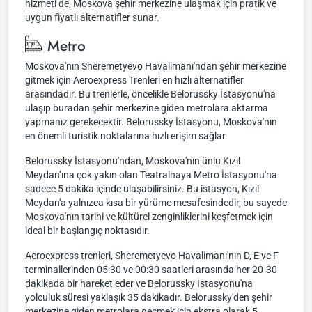
hizmeti de, Moskova şehir merkezine ulaşmak için pratik ve
uygun fiyatlı alternatifler sunar.
Metro
Moskova'nın Sheremetyevo Havalimanı'ndan şehir merkezine
gitmek için Aeroexpress Trenleri en hızlı alternatifler
arasındadır. Bu trenlerle, öncelikle Belorussky İstasyonu'na
ulaşıp buradan şehir merkezine giden metrolara aktarma
yapmanız gerekecektir. Belorussky İstasyonu, Moskova'nın
en önemli turistik noktalarına hızlı erişim sağlar.
Belorussky İstasyonu'ndan, Moskova'nın ünlü Kızıl
Meydan’ına çok yakın olan Teatralnaya Metro İstasyonu'na
sadece 5 dakika içinde ulaşabilirsiniz. Bu istasyon, Kızıl
Meydan'a yalnızca kısa bir yürüme mesafesindedir, bu sayede
Moskova'nın tarihi ve kültürel zenginliklerini keşfetmek için
ideal bir başlangıç noktasıdır.
Aeroexpress trenleri, Sheremetyevo Havalimanı'nın D, E ve F
terminallerinden 05:30 ve 00:30 saatleri arasında her 20-30
dakikada bir hareket eder ve Belorussky İstasyonu'na
yolculuk süresi yaklaşık 35 dakikadır. Belorussky'den şehir
merkezine giden metrolara geçmek için ekstra olarak 5