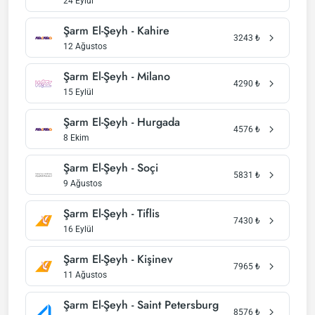
24 Eylül
Şarm El-Şeyh - Kahire
3243
₺
12 Ağustos
Şarm El-Şeyh - Milano
4290
₺
15 Eylül
Şarm El-Şeyh - Hurgada
4576
₺
8 Ekim
Şarm El-Şeyh - Soçi
5831
₺
9 Ağustos
Şarm El-Şeyh - Tiflis
7430
₺
16 Eylül
Şarm El-Şeyh - Kişinev
7965
₺
11 Ağustos
Şarm El-Şeyh - Saint Petersburg
8576
₺