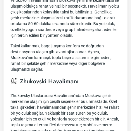
Vnukovo Havalimanı'ndan Moskova şehir merkezine taksi ile
ulaşım oldukça rahat ve hızlı bir seçenektir. Havalimanı yolcu
çıkış kapılarından kolaylıkla taksi bulabilirsiniz. Genellikle,
şehir merkezine ulaşım süresi trafik durumuna bağlı olarak
ortalama 50-60 dakika civarında sürmektedir. Bu yolculuk,
özellikle yoğun saatlerde veya grup halinde seyahat edenler
için tercih edilen bir yöntem olabilir.
Taksi kullanmak, bagaj taşıma konforu ve doğrudan
destinasyona ulaşım gibi avantajlar sunar. Ayrıca,
Moskova'nın karmaşık toplu taşıma sistemine girmeden,
rahat bir şekilde şehir merkezine veya diğer bölgelere
ulaşmanızı sağlar.
Zhukovski Havalimanı
Zhukovsky Uluslararası Havalimanı'ndan Moskova şehir
merkezine ulaşım için çeşitli seçenekler bulunmaktadır. Özel
taksi şirketleri, havalimanından şehir merkezine hızlı ve rahat
bir yolculuk sağlar. Yaklaşık bir saat süren bu yolculuk,
yolcular için en etkili ve konforlu seçeneklerden biridir. Ancak,
toplu taşıma alternatifleri de mevcuttur; otobüs ve metro
kombinasyonu ya da otobüs, tren ve metro kombinasyonu