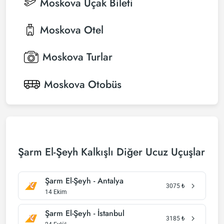
Moskova
Uçak Bileti
Moskova
Otel
Moskova
Turlar
Moskova
Otobüs
Şarm El-Şeyh Kalkışlı Diğer Ucuz Uçuşlar
Şarm El-Şeyh - Antalya
3075
₺
14 Ekim
Şarm El-Şeyh - İstanbul
3185
₺