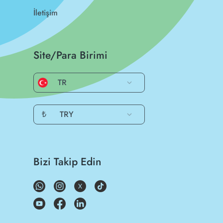
İletişim
Site/Para Birimi
TR
₺
TRY
Bizi Takip Edin