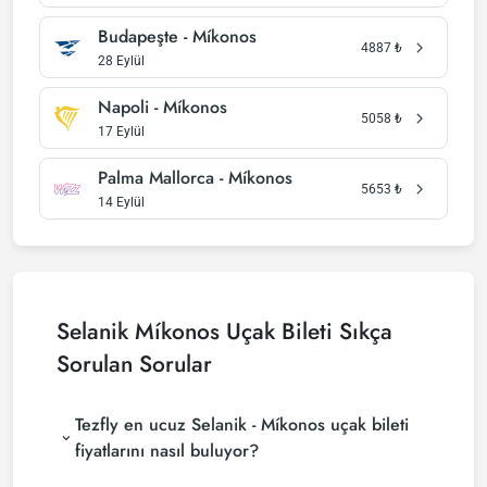
Budapeşte - Míkonos
4887
₺
28 Eylül
Napoli - Míkonos
5058
₺
17 Eylül
Palma Mallorca - Míkonos
5653
₺
14 Eylül
Selanik Míkonos Uçak Bileti Sıkça
Sorulan Sorular
Tezfly en ucuz Selanik - Míkonos uçak bileti
fiyatlarını nasıl buluyor?
Tezfly, en ucuz Selanik - Míkonos uçak bileti