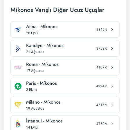
Míkonos Varışlı Diğer Ucuz Uçuşlar
Atina - Míkonos
2845
₺
26 Eylül
Kandiye - Míkonos
3752
₺
21 Ağustos
Roma - Míkonos
4107
₺
17 Ağustos
Paris - Míkonos
4294
₺
2 Ekim
Milano - Míkonos
4516
₺
19 Ağustos
İstanbul - Míkonos
4760
₺
14 Eylül