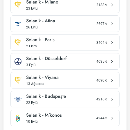
Selanik - Milano
2188
₺
23 Eylül
Selanik - Atina
2697
₺
26 Eylül
Selanik - Paris
3404
₺
2 Ekim
Selanik - Düsseldorf
4035
₺
3 Eylül
Selanik - Viyana
4090
₺
13 Ağustos
Selanik - Budapeşte
4216
₺
22 Eylül
Selanik - Míkonos
4244
₺
10 Eylül