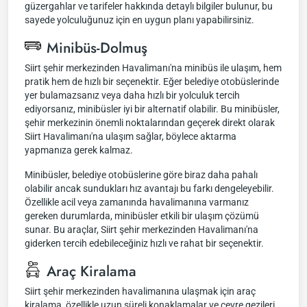
güzergahlar ve tarifeler hakkında detaylı bilgiler bulunur, bu
sayede yolculuğunuz için en uygun planı yapabilirsiniz.
Minibüs-Dolmuş
Siirt şehir merkezinden Havalimanı'na minibüs ile ulaşım, hem
pratik hem de hızlı bir seçenektir. Eğer belediye otobüslerinde
yer bulamazsanız veya daha hızlı bir yolculuk tercih
ediyorsanız, minibüsler iyi bir alternatif olabilir. Bu minibüsler,
şehir merkezinin önemli noktalarından geçerek direkt olarak
Siirt Havalimanı'na ulaşım sağlar, böylece aktarma
yapmanıza gerek kalmaz.
Minibüsler, belediye otobüslerine göre biraz daha pahalı
olabilir ancak sundukları hız avantajı bu farkı dengeleyebilir.
Özellikle acil veya zamanında havalimanına varmanız
gereken durumlarda, minibüsler etkili bir ulaşım çözümü
sunar. Bu araçlar, Siirt şehir merkezinden Havalimanı'na
giderken tercih edebileceğiniz hızlı ve rahat bir seçenektir.
Araç Kiralama
Siirt şehir merkezinden havalimanına ulaşmak için araç
kiralama, özellikle uzun süreli konaklamalar ve çevre gezileri