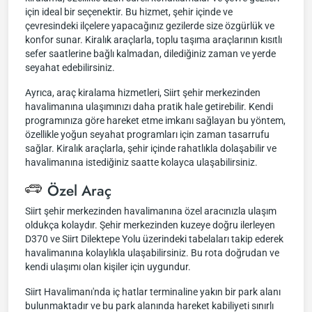
için ideal bir seçenektir. Bu hizmet, şehir içinde ve
çevresindeki ilçelere yapacağınız gezilerde size özgürlük ve
konfor sunar. Kiralık araçlarla, toplu taşıma araçlarının kısıtlı
sefer saatlerine bağlı kalmadan, dilediğiniz zaman ve yerde
seyahat edebilirsiniz.
Ayrıca, araç kiralama hizmetleri, Siirt şehir merkezinden
havalimanına ulaşımınızı daha pratik hale getirebilir. Kendi
programınıza göre hareket etme imkanı sağlayan bu yöntem,
özellikle yoğun seyahat programları için zaman tasarrufu
sağlar. Kiralık araçlarla, şehir içinde rahatlıkla dolaşabilir ve
havalimanına istediğiniz saatte kolayca ulaşabilirsiniz.
Özel Araç
Siirt şehir merkezinden havalimanına özel aracınızla ulaşım
oldukça kolaydır. Şehir merkezinden kuzeye doğru ilerleyen
D370 ve Siirt Dilektepe Yolu üzerindeki tabelaları takip ederek
havalimanına kolaylıkla ulaşabilirsiniz. Bu rota doğrudan ve
kendi ulaşımı olan kişiler için uygundur.
Siirt Havalimanı'nda iç hatlar terminaline yakın bir park alanı
bulunmaktadır ve bu park alanında hareket kabiliyeti sınırlı