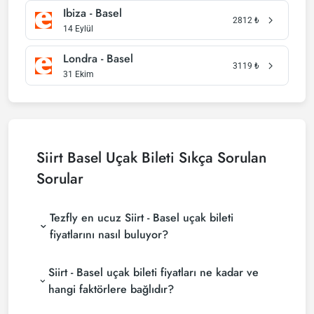
Ibiza - Basel
2812
₺
14 Eylül
Londra - Basel
3119
₺
31 Ekim
Siirt Basel Uçak Bileti Sıkça Sorulan
Sorular
Tezfly en ucuz Siirt - Basel uçak bileti
fiyatlarını nasıl buluyor?
Tezfly, en ucuz Siirt - Basel uçak bileti fiyatlarını
Siirt - Basel uçak bileti fiyatları ne kadar ve
bulmak için tur operatörleri, büyük rezervasyon
siteleri (konsolidatörler) ve yüzlerce havayolu
hangi faktörlere bağlıdır?
sitesini aramaktadır. Tezfly sitesinde yapacağın tek
Siirt - Basel uçak bileti fiyatları, havayolu şirketine,
bir aramada ile birçok tedarikçiyi arayarak ucuz Siirt