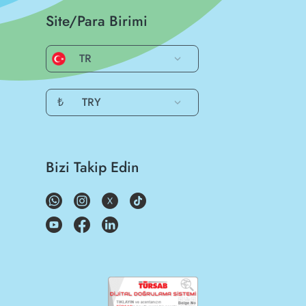
Site/Para Birimi
TR
₺
TRY
Bizi Takip Edin