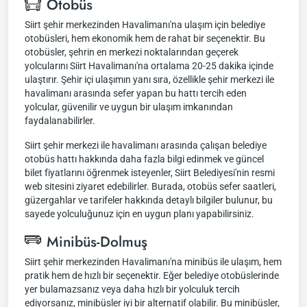
Otobüs
Siirt şehir merkezinden Havalimanı'na ulaşım için belediye
otobüsleri, hem ekonomik hem de rahat bir seçenektir. Bu
otobüsler, şehrin en merkezi noktalarından geçerek
yolcularını Siirt Havalimanı'na ortalama 20-25 dakika içinde
ulaştırır. Şehir içi ulaşımın yanı sıra, özellikle şehir merkezi ile
havalimanı arasında sefer yapan bu hattı tercih eden
yolcular, güvenilir ve uygun bir ulaşım imkanından
faydalanabilirler.
Siirt şehir merkezi ile havalimanı arasında çalışan belediye
otobüs hattı hakkında daha fazla bilgi edinmek ve güncel
bilet fiyatlarını öğrenmek isteyenler, Siirt Belediyesi'nin resmi
web sitesini ziyaret edebilirler. Burada, otobüs sefer saatleri,
güzergahlar ve tarifeler hakkında detaylı bilgiler bulunur, bu
sayede yolculuğunuz için en uygun planı yapabilirsiniz.
Minibüs-Dolmuş
Siirt şehir merkezinden Havalimanı'na minibüs ile ulaşım, hem
pratik hem de hızlı bir seçenektir. Eğer belediye otobüslerinde
yer bulamazsanız veya daha hızlı bir yolculuk tercih
ediyorsanız, minibüsler iyi bir alternatif olabilir. Bu minibüsler,