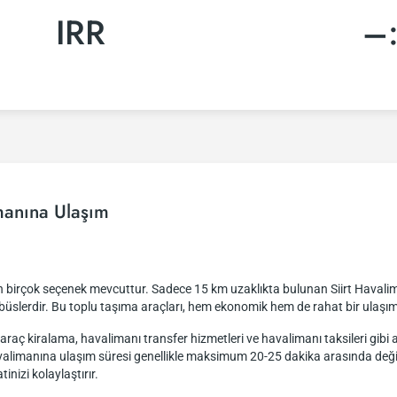
IRR
–
manına Ulaşım
in birçok seçenek mevcuttur. Sadece 15 km uzaklıkta bulunan Siirt Havali
nibüslerdir. Bu toplu taşıma araçları, hem ekonomik hem de rahat bir ulaşım
in araç kiralama, havalimanı transfer hizmetleri ve havalimanı taksileri gib
avalimanına ulaşım süresi genellikle maksimum 20-25 dakika arasında değiş
inizi kolaylaştırır.