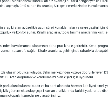
 pahalı olabilir ancak sundukları hız avantajı bu farkı dengeleyebilir. Öz
ir ulaşım çözümü sunar. Bu araçlar, Siirt şehir merkezinden Havalimanı'na g
 araç kiralama, özellikle uzun süreli konaklamalar ve çevre gezileri için ide
zgürlük ve konfor sunar. Kiralık araçlarla, toplu taşıma araçlarının kısıtlı 
rkezinden havalimanına ulaşımınızı daha pratik hale getirebilir. Kendi pro
zaman tasarrufu sağlar. Kiralık araçlarla, şehir içinde rahatlıkla dolaşabi
ızla ulaşım oldukça kolaydır. Şehir merkezinden kuzeye doğru ilerleyen D370
niz. Bu rota doğrudan ve kendi ulaşımı olan kişiler için uygundur.
ir park alanı bulunmaktadır ve bu park alanında hareket kabiliyeti sınırlı yo
şiklik göstermekte olup çeşitli zaman aralıklarında farklı fiyatlara tabidir. 
manı otopark hizmetlerine ulaşabilirsiniz.