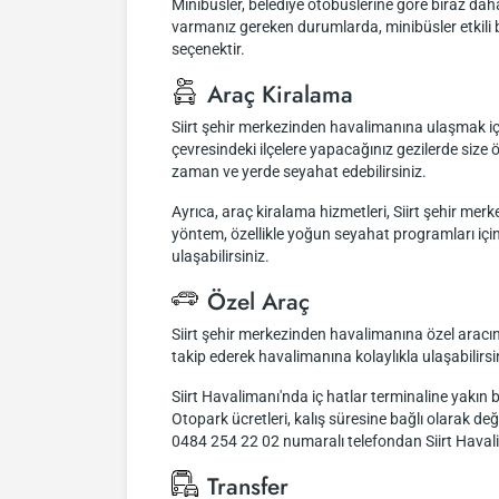
Minibüsler, belediye otobüslerine göre biraz daha
varmanız gereken durumlarda, minibüsler etkili b
seçenektir.
Araç Kiralama
Siirt şehir merkezinden havalimanına ulaşmak için
çevresindeki ilçelere yapacağınız gezilerde size ö
zaman ve yerde seyahat edebilirsiniz.
Ayrıca, araç kiralama hizmetleri, Siirt şehir me
yöntem, özellikle yoğun seyahat programları için 
ulaşabilirsiniz.
Özel Araç
Siirt şehir merkezinden havalimanına özel aracın
takip ederek havalimanına kolaylıkla ulaşabilirsi
Siirt Havalimanı'nda iç hatlar terminaline yakın b
Otopark ücretleri, kalış süresine bağlı olarak deği
0484 254 22 02 numaralı telefondan Siirt Havali
Transfer