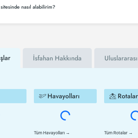
orsanız rezervasyonuzu son dakikaya bırakmayın. Siirt - İsfahan uçak biletin
 sitesinde nasıl alabilirim?
için Tezfly haber bültenine üye olabilir veya Tezfly sosyal medya hesapları
ar olacaksınız. İndirim kuponu kullanarak Siirt - İsfahan uçak biletinizi 
şlar
İsfahan Hakkında
Uluslararası
Havayolları
Rotalar
Tüm Havayolları
→
Tüm Rotalar
→