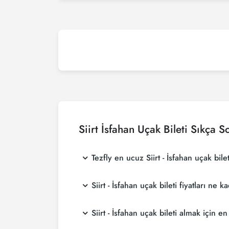
Siirt İsfahan Uçak Bileti Sıkça S
Tezfly en ucuz Siirt - İsfahan uçak bilet
Tezfly, en ucuz Siirt - İsfahan uçak bileti fi
Siirt - İsfahan uçak bileti fiyatları ne 
Tezfly sitesinde yapacağın tek bir aramada ile 
Siirt - İsfahan uçak bileti fiyatları, havayol
Siirt - İsfahan uçak bileti almak içi
yaparak ve promosyonları takip ederek daha u