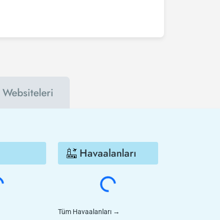
izi en az 2 hafta önceden satın alırsanız çok
nı takip edebilirsiniz. Bu sayede hem havayolu
çok daha ucuza satın alabilirsiniz.
 Websiteleri
Havaalanları
Tüm Havaalanları
→