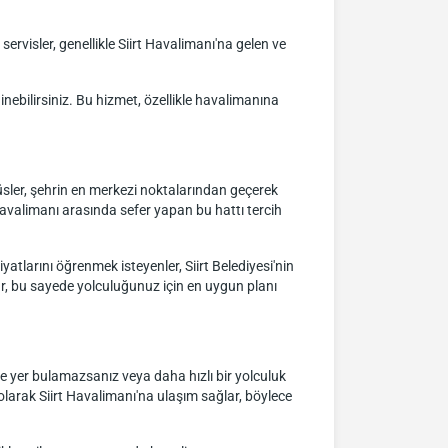
rvisler, genellikle Siirt Havalimanı'na gelen ve
dinebilirsiniz. Bu hizmet, özellikle havalimanına
üsler, şehrin en merkezi noktalarından geçerek
e havalimanı arasında sefer yapan bu hattı tercih
yatlarını öğrenmek isteyenler, Siirt Belediyesi'nin
unur, bu sayede yolculuğunuz için en uygun planı
de yer bulamazsanız veya daha hızlı bir yolculuk
 olarak Siirt Havalimanı'na ulaşım sağlar, böylece