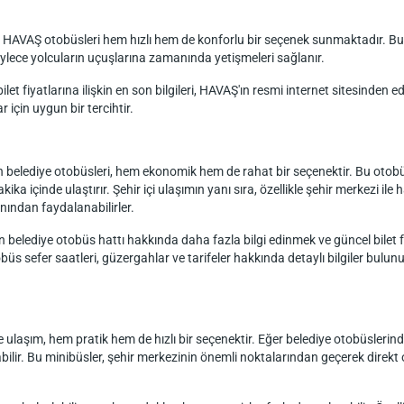
 HAVAŞ otobüsleri hem hızlı hem de konforlu bir seçenek sunmaktadır. Bu se
ylece yolcuların uçuşlarına zamanında yetişmeleri sağlanır.
et fiyatlarına ilişkin en son bilgileri, HAVAŞ'ın resmi internet sitesinden e
 için uygun bir tercihtir.
in belediye otobüsleri, hem ekonomik hem de rahat bir seçenektir. Bu otob
ika içinde ulaştırır. Şehir içi ulaşımın yanı sıra, özellikle şehir merkezi il
nından faydalanabilirler.
n belediye otobüs hattı hakkında daha fazla bilgi edinmek ve güncel bilet fi
tobüs sefer saatleri, güzergahlar ve tarifeler hakkında detaylı bilgiler bul
e ulaşım, hem pratik hem de hızlı bir seçenektir. Eğer belediye otobüslerin
olabilir. Bu minibüsler, şehir merkezinin önemli noktalarından geçerek direkt