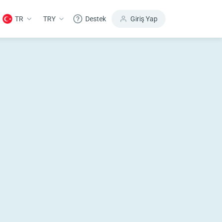
TR
TRY
Destek
Giriş Yap