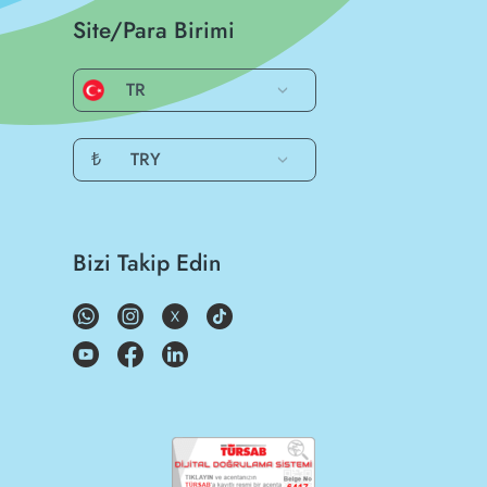
Site/Para Birimi
TR
₺
TRY
Bizi Takip Edin