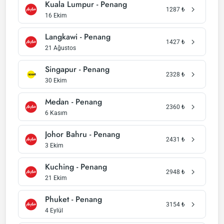
Kuala Lumpur - Penang
1287
₺
16 Ekim
Langkawi - Penang
1427
₺
21 Ağustos
Singapur - Penang
2328
₺
30 Ekim
Medan - Penang
2360
₺
6 Kasım
Johor Bahru - Penang
2431
₺
3 Ekim
Kuching - Penang
2948
₺
21 Ekim
Phuket - Penang
3154
₺
4 Eylül