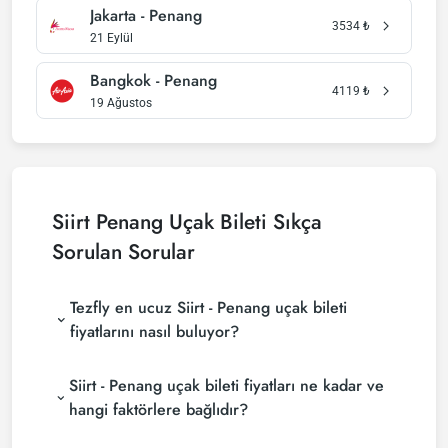
Jakarta - Penang
3534
₺
21 Eylül
Bangkok - Penang
4119
₺
19 Ağustos
Siirt Penang Uçak Bileti Sıkça
Sorulan Sorular
Tezfly en ucuz Siirt - Penang uçak bileti
fiyatlarını nasıl buluyor?
Tezfly, en ucuz Siirt - Penang uçak bileti fiyatlarını
Siirt - Penang uçak bileti fiyatları ne kadar ve
bulmak için tur operatörleri, büyük rezervasyon
siteleri (konsolidatörler) ve yüzlerce havayolu
hangi faktörlere bağlıdır?
sitesini aramaktadır. Tezfly sitesinde yapacağın tek
Siirt - Penang uçak bileti fiyatları, havayolu şirketine,
bir aramada ile birçok tedarikçiyi arayarak ucuz Siirt