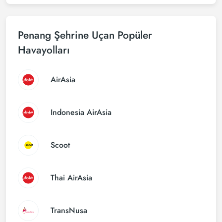
Penang Şehrine Uçan Popüler
Havayolları
AirAsia
Indonesia AirAsia
Scoot
Thai AirAsia
TransNusa