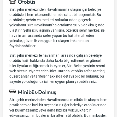
Otobüs
Siirt şehir merkezinden Havalimanı'na ulaşım için belediye
otobüsleri, hem ekonomik hem de rahat bir seçenektir. Bu
otobüsler, şehrin en merkezi noktalarından geçerek
yolcularını Siirt Havalimanı'na ortalama 20-25 dakika içinde
ulaştırır. Şehir içi ulaşımın yanı sıra, özellikle şehir merkezi ile
havalimanı arasında sefer yapan bu hattı tercih eden
yolcular, güvenilir ve uygun bir ulaşım imkanından
faydalanabilirler.
Siirt şehir merkezi ile havalimanı arasında çalışan belediye
otobüs hattı hakkında daha fazla bilgi edinmek ve güncel
bilet fiyatlarını öğrenmek isteyenler, Siirt Belediyesi'nin resmi
web sitesini ziyaret edebilirler. Burada, otobüs sefer saatleri,
güzergahlar ve tarifeler hakkında detaylı bilgiler bulunur, bu
sayede yolculuğunuz için en uygun planı yapabilirsiniz.
Minibüs-Dolmuş
Siirt şehir merkezinden Havalimanı'na minibüs ile ulaşım, hem
pratik hem de hızlı bir seçenektir. Eğer belediye otobüslerinde
yer bulamazsanız veya daha hızlı bir yolculuk tercih
ediyorsanız, minibüsler iyi bir alternatif olabilir. Bu minibüsler,