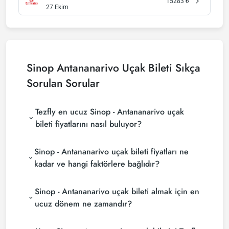
15283
₺
27 Ekim
Sinop Antananarivo Uçak Bileti Sıkça
Sorulan Sorular
Tezfly en ucuz Sinop - Antananarivo uçak
bileti fiyatlarını nasıl buluyor?
Tezfly, en ucuz Sinop - Antananarivo uçak bileti
Sinop - Antananarivo uçak bileti fiyatları ne
fiyatlarını bulmak için tur operatörleri, büyük
rezervasyon siteleri (konsolidatörler) ve yüzlerce
kadar ve hangi faktörlere bağlıdır?
havayolu sitesini aramaktadır. Tezfly sitesinde
Sinop - Antananarivo uçak bileti fiyatları, havayolu
yapacağın tek bir aramada ile birçok tedarikçiyi
Sinop - Antananarivo uçak bileti almak için en
şirketine, seyahat tarihlerinize, bilet sınıfınıza ve
arayarak ucuz Sinop - Antananarivo uçak biletlerini
rezervasyon yapılan döneme göre değişiklik
bulup karşılaştırabilir ve un uygun biletini
ucuz dönem ne zamandır?
gösterir. Erken rezervasyon yaparak ve
seçebilirsin.
Sinop - Antananarivo uçak bileti satın almak
promosyonları takip ederek daha uygun fiyatlara