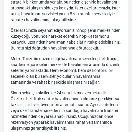
stratejik bir konumda yer alır, bu nedenle şehirle havalimanı
arasındaki ulaşım oldukça kolaydır. İster özel aracınızla, ister
taksi, havalimanı servisleri ya da özel transfer servisleriyle
rahatça havalimanına ulaşabilirsiniz.
Özel aracınızla seyahat ediyorsanız, Sinop şehir merkezinden
kuzeydoğu yönünde hareket ederek Sinop-Kastamonu
karayolu üzerinden havalimanı tabelalarını takip edebilirsiniz.
Bu rota sizi doğrudan havalimanına götürecektir.
Metro Turizm'in düzenlediği havalimanı servisleri, belirli uçuş
saatlerine göre şehir merkezi ile havalimanı arasında düzenli
seferler yapmaktadır. Hem ekonomik hem de konforlu bir
seçenek olan bu servisler, yolcuların havalimanına
zamanında ve rahat bir şekilde ulaşmasını sağlar.
Sinop şehir içi taksileri de 24 saat hizmet vermektedir.
Özellikle belirli bir saatte havalimanında olmanız gerekiyorsa
taksiler, hızlı ve güvenilir bir alternatif sunar. Ayrıca, otellerin
veya özel transfer şirketlerinin sunduğu havalimanı transfer
hizmetlerinden de yararlanabilirsiniz. Uçuşunuzdan önce
rezervasyon yaparak havalimanına rahat ve zamanında
ulaşımınızı garantileyebilirsiniz.