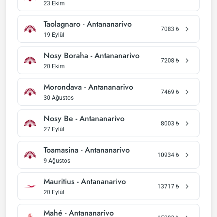
23 Ekim
Taolagnaro - Antananarivo
7083
₺
19 Eylül
Nosy Boraha - Antananarivo
7208
₺
20 Ekim
Morondava - Antananarivo
7469
₺
30 Ağustos
Nosy Be - Antananarivo
8003
₺
27 Eylül
Toamasina - Antananarivo
10934
₺
9 Ağustos
Mauritius - Antananarivo
13717
₺
20 Eylül
Mahé - Antananarivo