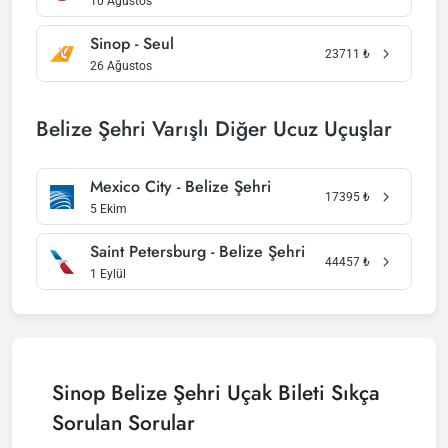
10 Ağustos
Sinop - Seul
23711
₺
26 Ağustos
Belize Şehri Varışlı Diğer Ucuz Uçuşlar
Mexico City - Belize Şehri
17395
₺
5 Ekim
Saint Petersburg - Belize Şehri
44457
₺
1 Eylül
Sinop Belize Şehri Uçak Bileti Sıkça
Sorulan Sorular