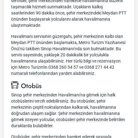
servisler, şehir merkezinden hareketle havalimanına düzenli
taşımacılık hizmeti sunmaktadır. Uçakların kalkış
saatlerinden 90 dakika önce, şehir merkezindeki Meydan PTT
önünden başlayarak yolcularını alarak havalimanına
ulaştırmaktadır.
Havalimanı servisinin güzergahı, şehir merkezinin kalbi olan
Meydan PTT önünden başlamakta, Metro Turizm Yazıhanesi
Önü'nü takiben Sinop Havalimanı'nda son bulmaktadır. Bu
servis sayesinde, yaklaşık 20 dakikalık bir yolculukla
havalimanına ulaşabilirsiniz. Her türlü bilgi ve rezervasyon
için Metro Turizm'in 0368 260 34 57 ve 0368 271 44 42
numaralı telefonlarından yardım alabilirsiniz.
Otobüs
Sinop şehir merkezinden Havalimanı'na gitmek için halk
otobüslerini tercih edebilirsiniz. Bu otobüsler, şehir
merkezinin çeşitli noktalarından kalkarak, havalimanına
doğrudan ulaşım sağlar. Şehir merkezinden havalimanına
gitmek isteyen yolcular, otobüsleri şehir merkezinde belirtilen
duraklarda bulabilirler.
Otobüsler, şehir merkezinden hareket ederek sırasıyla