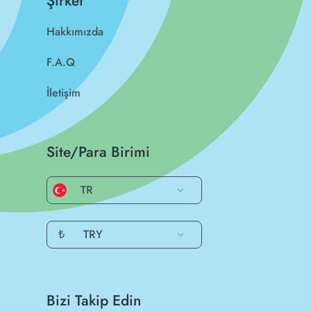
Şirket
Hakkımızda
F.A.Q
İletişim
Site/Para Birimi
TR
₺
TRY
Bizi Takip Edin