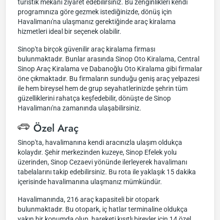
turistik mekanı ziyaret edebilirsiniz. Bu zenginlikleri kendi
programınıza göre gezmek istediğinizde, dönüş için
Havalimanı'na ulaşmanız gerektiğinde araç kiralama
hizmetleri ideal bir seçenek olabilir.
Sinop'ta birçok güvenilir araç kiralama firması
bulunmaktadır. Bunlar arasında Sinop Oto Kiralama, Central
Sinop Araç Kiralama ve Dabanoğlu Oto Kiralama gibi firmalar
öne çıkmaktadır. Bu firmaların sunduğu geniş araç yelpazesi
ile hem bireysel hem de grup seyahatlerinizde şehrin tüm
güzelliklerini rahatça keşfedebilir, dönüşte de Sinop
Havalimanı'na zamanında ulaşabilirsiniz.
Özel Araç
Sinop'ta, havalimanına kendi aracınızla ulaşım oldukça
kolaydır. Şehir merkezinden kuzeye, Sinop Efelek yolu
üzerinden, Sinop Cezaevi yönünde ilerleyerek havalimanı
tabelalarını takip edebilirsiniz. Bu rota ile yaklaşık 15 dakika
içerisinde havalimanına ulaşmanız mümkündür.
Havalimanında, 216 araç kapasiteli bir otopark
bulunmaktadır. Bu otopark, iç hatlar terminaline oldukça
yakın bir konumda olup, hareketi kısıtlı bireyler için 14 özel