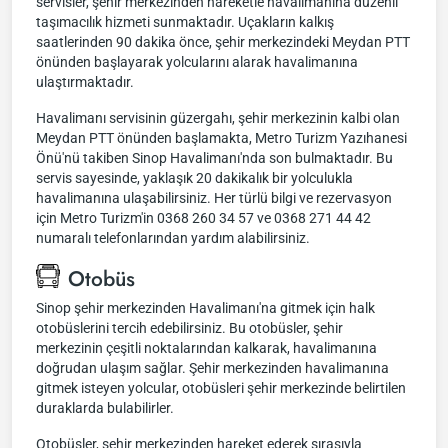
servisler, şehir merkezinden hareketle havalimanına düzenli
taşımacılık hizmeti sunmaktadır. Uçakların kalkış
saatlerinden 90 dakika önce, şehir merkezindeki Meydan PTT
önünden başlayarak yolcularını alarak havalimanına
ulaştırmaktadır.
Havalimanı servisinin güzergahı, şehir merkezinin kalbi olan
Meydan PTT önünden başlamakta, Metro Turizm Yazıhanesi
Önü'nü takiben Sinop Havalimanı'nda son bulmaktadır. Bu
servis sayesinde, yaklaşık 20 dakikalık bir yolculukla
havalimanına ulaşabilirsiniz. Her türlü bilgi ve rezervasyon
için Metro Turizm'in 0368 260 34 57 ve 0368 271 44 42
numaralı telefonlarından yardım alabilirsiniz.
Otobüs
Sinop şehir merkezinden Havalimanı'na gitmek için halk
otobüslerini tercih edebilirsiniz. Bu otobüsler, şehir
merkezinin çeşitli noktalarından kalkarak, havalimanına
doğrudan ulaşım sağlar. Şehir merkezinden havalimanına
gitmek isteyen yolcular, otobüsleri şehir merkezinde belirtilen
duraklarda bulabilirler.
Otobüsler, şehir merkezinden hareket ederek sırasıyla