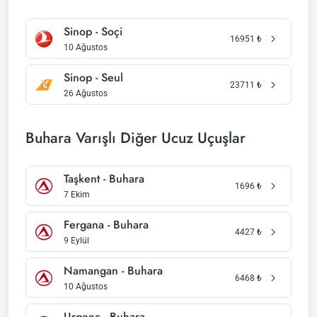
Sinop - Soçi
16951
₺
10 Ağustos
Sinop - Seul
23711
₺
26 Ağustos
Buhara Varışlı Diğer Ucuz Uçuşlar
Taşkent - Buhara
1696
₺
7 Ekim
Fergana - Buhara
4427
₺
9 Eylül
Namangan - Buhara
6468
₺
10 Ağustos
Urgenç - Buhara