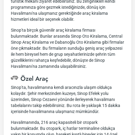
turistik mekanı ziyaret edebilirsiniz. Bu zenginlikleri kendi
programınıza göre gezmek istediğinizde, dönüş için
Havalimanı'na ulaşmanız gerektiğinde araç kiralama
hizmetleri ideal bir seçenek olabilir.
Sinop'ta birçok güvenilir araç kiralama firması
bulunmaktadır. Bunlar arasında Sinop Oto Kiralama, Central
Sinop Araç Kiralama ve Dabanoğlu Oto Kiralama gibi firmalar
öne çıkmaktadır. Bu firmaların sunduğu geniş araç yelpazesi
ile hem bireysel hem de grup seyahatlerinizde şehrin tüm
güzelliklerini rahatça keşfedebilir, dönüşte de Sinop
Havalimanı'na zamanında ulaşabilirsiniz.
Özel Araç
Sinop'ta, havalimanına kendi aracınızla ulaşım oldukça
kolaydır. Şehir merkezinden kuzeye, Sinop Efelek yolu
üzerinden, Sinop Cezaevi yönünde ilerleyerek havalimanı
tabelalarını takip edebilirsiniz. Bu rota ile yaklaşık 15 dakika
içerisinde havalimanına ulaşmanız mümkündür.
Havalimanında, 216 araç kapasiteli bir otopark
bulunmaktadır. Bu otopark, iç hatlar terminaline oldukça
yakın bir konumda olup, hareketi kısıtlı bireyler için 14 özel