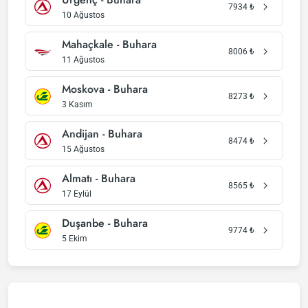
7934
₺
10 Ağustos
Mahaçkale - Buhara
8006
₺
11 Ağustos
Moskova - Buhara
8273
₺
3 Kasım
Andijan - Buhara
8474
₺
15 Ağustos
Almatı - Buhara
8565
₺
17 Eylül
Duşanbe - Buhara
9774
₺
5 Ekim