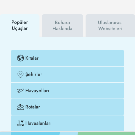
hem havayolu hem de Tezfly kampanyalarından ilk
siz haberdar olacaksınız. İndirim kuponu kullanarak
Sinop - Buhara uçak biletinizi çok daha ucuza satın
alabilirsiniz.
Popüler
Buhara
Uluslararası
Uçuşlar
Hakkında
Websiteleri
Kıtalar
Şehirler
Havayolları
Rotalar
Havaalanları