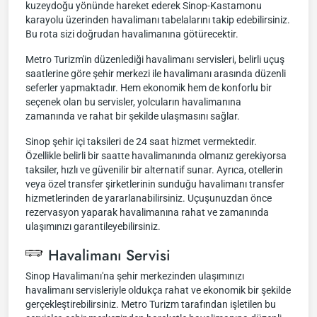
kuzeydoğu yönünde hareket ederek Sinop-Kastamonu
karayolu üzerinden havalimanı tabelalarını takip edebilirsiniz.
Bu rota sizi doğrudan havalimanına götürecektir.
Metro Turizm'in düzenlediği havalimanı servisleri, belirli uçuş
saatlerine göre şehir merkezi ile havalimanı arasında düzenli
seferler yapmaktadır. Hem ekonomik hem de konforlu bir
seçenek olan bu servisler, yolcuların havalimanına
zamanında ve rahat bir şekilde ulaşmasını sağlar.
Sinop şehir içi taksileri de 24 saat hizmet vermektedir.
Özellikle belirli bir saatte havalimanında olmanız gerekiyorsa
taksiler, hızlı ve güvenilir bir alternatif sunar. Ayrıca, otellerin
veya özel transfer şirketlerinin sunduğu havalimanı transfer
hizmetlerinden de yararlanabilirsiniz. Uçuşunuzdan önce
rezervasyon yaparak havalimanına rahat ve zamanında
ulaşımınızı garantileyebilirsiniz.
Havalimanı Servisi
Sinop Havalimanı'na şehir merkezinden ulaşımınızı
havalimanı servisleriyle oldukça rahat ve ekonomik bir şekilde
gerçekleştirebilirsiniz. Metro Turizm tarafından işletilen bu