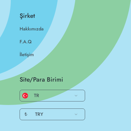
Şirket
Hakkımızda
F.A.Q
İletişim
Site/Para Birimi
TR
₺
TRY