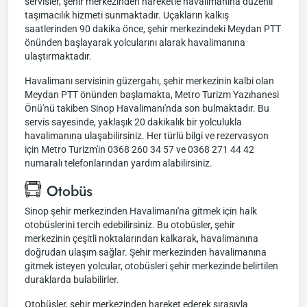
servisler, şehir merkezinden hareketle havalimanına düzenli
taşımacılık hizmeti sunmaktadır. Uçakların kalkış
saatlerinden 90 dakika önce, şehir merkezindeki Meydan PTT
önünden başlayarak yolcularını alarak havalimanına
ulaştırmaktadır.
Havalimanı servisinin güzergahı, şehir merkezinin kalbi olan
Meydan PTT önünden başlamakta, Metro Turizm Yazıhanesi
Önü'nü takiben Sinop Havalimanı'nda son bulmaktadır. Bu
servis sayesinde, yaklaşık 20 dakikalık bir yolculukla
havalimanına ulaşabilirsiniz. Her türlü bilgi ve rezervasyon
için Metro Turizm'in 0368 260 34 57 ve 0368 271 44 42
numaralı telefonlarından yardım alabilirsiniz.
Otobüs
Sinop şehir merkezinden Havalimanı'na gitmek için halk
otobüslerini tercih edebilirsiniz. Bu otobüsler, şehir
merkezinin çeşitli noktalarından kalkarak, havalimanına
doğrudan ulaşım sağlar. Şehir merkezinden havalimanına
gitmek isteyen yolcular, otobüsleri şehir merkezinde belirtilen
duraklarda bulabilirler.
Otobüsler, şehir merkezinden hareket ederek sırasıyla