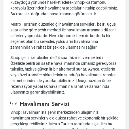
kuzeydoğu yönünde hareket ederek Sinop-Kastamonu
karayolu üzerinden havalimanı tabelalarını takip edebilirsiniz.
Bu rota sizi doğrudan havalimanına götürecektir.
Metro Turizm'in düzenlediği havalimanı servisleri, belirli uçuş
saatlerine göre şehir merkezi ile havalimanı arasında düzenli
seferler yapmaktadır. Hem ekonomik hem de konforlu bir
seçenek olan bu servisler, yolcuların havalimanına
zamanında ve rahat bir şekilde ulaşmasını sağlar.
Sinop şehir içi taksileri de 24 saat hizmet vermektedir.
Özellikle belirli bir saatte havalimanında olmanız gerekiyorsa
taksiler, hızlı ve güvenilir bir alternatif sunar. Ayrıca, otellerin
veya özel transfer şirketlerinin sunduğu havalimanı transfer
hizmetlerinden de yararlanabilirsiniz. Uçuşunuzdan önce
rezervasyon yaparak havalimanına rahat ve zamanında
ulaşımınızı garantileyebilirsiniz.
Havalimanı Servisi
Sinop Havalimanı'na şehir merkezinden ulaşımınızı
havalimanı servisleriyle oldukça rahat ve ekonomik bir şekilde
gerçekleştirebilirsiniz. Metro Turizm tarafından işletilen bu