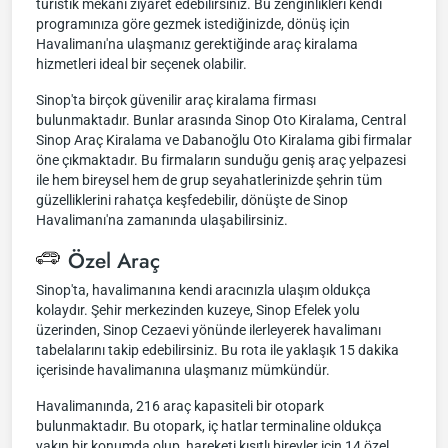
turistik mekanı ziyaret edebilirsiniz. Bu zenginlikleri kendi
programınıza göre gezmek istediğinizde, dönüş için
Havalimanı'na ulaşmanız gerektiğinde araç kiralama
hizmetleri ideal bir seçenek olabilir.
Sinop'ta birçok güvenilir araç kiralama firması
bulunmaktadır. Bunlar arasında Sinop Oto Kiralama, Central
Sinop Araç Kiralama ve Dabanoğlu Oto Kiralama gibi firmalar
öne çıkmaktadır. Bu firmaların sunduğu geniş araç yelpazesi
ile hem bireysel hem de grup seyahatlerinizde şehrin tüm
güzelliklerini rahatça keşfedebilir, dönüşte de Sinop
Havalimanı'na zamanında ulaşabilirsiniz.
Özel Araç
Sinop'ta, havalimanına kendi aracınızla ulaşım oldukça
kolaydır. Şehir merkezinden kuzeye, Sinop Efelek yolu
üzerinden, Sinop Cezaevi yönünde ilerleyerek havalimanı
tabelalarını takip edebilirsiniz. Bu rota ile yaklaşık 15 dakika
içerisinde havalimanına ulaşmanız mümkündür.
Havalimanında, 216 araç kapasiteli bir otopark
bulunmaktadır. Bu otopark, iç hatlar terminaline oldukça
yakın bir konumda olup, hareketi kısıtlı bireyler için 14 özel