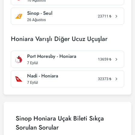
10 Ağustos
Sinop - Seul
23711
₺
26 Ağustos
Honiara Varışlı Diğer Ucuz Uçuşlar
Port Moresby - Honiara
13659
₺
7 Eylül
Nadi - Honiara
32373
₺
7 Eylül
Sinop Honiara Uçak Bileti Sıkça
Sorulan Sorular