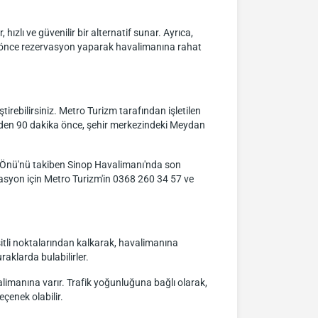
hızlı ve güvenilir bir alternatif sunar. Ayrıca,
an önce rezervasyon yaparak havalimanına rahat
irebilirsiniz. Metro Turizm tarafından işletilen
inden 90 dakika önce, şehir merkezindeki Meydan
 Önü'nü takiben Sinop Havalimanı'nda son
rvasyon için Metro Turizm'in 0368 260 34 57 ve
şitli noktalarından kalkarak, havalimanına
aklarda bulabilirler.
limanına varır. Trafik yoğunluğuna bağlı olarak,
eçenek olabilir.