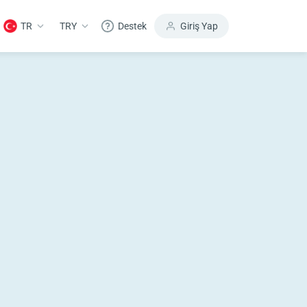
TR
TRY
Destek
Giriş Yap