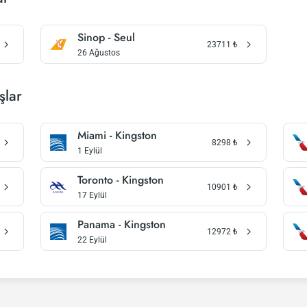
Sinop - Seul
23711
₺
26 Ağustos
şlar
Miami - Kingston
8298
₺
1 Eylül
Toronto - Kingston
10901
₺
17 Eylül
Panama - Kingston
12972
₺
22 Eylül