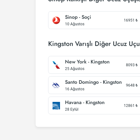
Sinop - Soçi
16951
₺
10 Ağustos
Kingston Varışlı Diğer Ucuz Uçu
New York - Kingston
8093
₺
25 Ağustos
Santo Domingo - Kingston
9648
₺
16 Ağustos
Havana - Kingston
12861
₺
28 Eylül