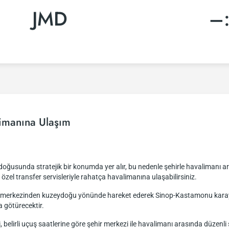
JMD
–
imanına Ulaşım
ğusunda stratejik bir konumda yer alır, bu nedenle şehirle havalimanı ara
a özel transfer servisleriyle rahatça havalimanına ulaşabilirsiniz.
ir merkezinden kuzeydoğu yönünde hareket ederek Sinop-Kastamonu karayo
a götürecektir.
i, belirli uçuş saatlerine göre şehir merkezi ile havalimanı arasında düze