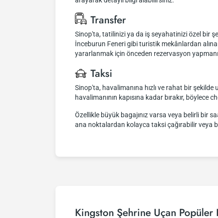
arayarak detaylı bilgi alabilirsiniz.
Transfer
Sinop'ta, tatilinizi ya da iş seyahatinizi özel bir
İnceburun Feneri gibi turistik mekânlardan alına
yararlanmak için önceden rezervasyon yapmanız öne
Taksi
Sinop'ta, havalimanına hızlı ve rahat bir şekilde u
havalimanının kapısına kadar bırakır, böylece c
Özellikle büyük bagajınız varsa veya belirli bir 
ana noktalardan kolayca taksi çağırabilir veya bu
Kingston Şehrine Uçan Popüler 