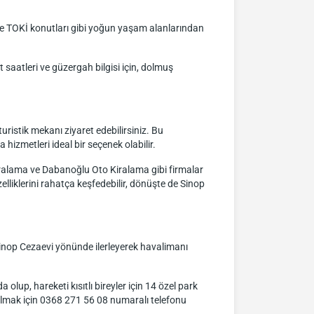
kle TOKİ konutları gibi yoğun yaşam alanlarından
saatleri ve güzergah bilgisi için, dolmuş
uristik mekanı ziyaret edebilirsiniz. Bu
izmetleri ideal bir seçenek olabilir.
iralama ve Dabanoğlu Oto Kiralama gibi firmalar
lliklerini rahatça keşfedebilir, dönüşte de Sinop
Sinop Cezaevi yönünde ilerleyerek havalimanı
lup, hareketi kısıtlı bireyler için 14 özel park
 almak için 0368 271 56 08 numaralı telefonu