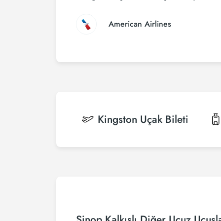
American Airlines
Kingston
Uçak Bileti
Sinop Kalkışlı Diğer Ucuz Uçuşl