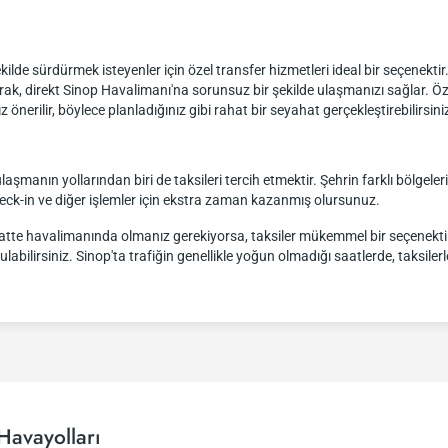
 şekilde sürdürmek isteyenler için özel transfer hizmetleri ideal bir seçenekti
rak, direkt Sinop Havalimanı'na sorunsuz bir şekilde ulaşmanızı sağlar. Ö
rilir, böylece planladığınız gibi rahat bir seyahat gerçekleştirebilirsini
laşmanın yollarından biri de taksileri tercih etmektir. Şehrin farklı bölgeler
heck-in ve diğer işlemler için ekstra zaman kazanmış olursunuz.
saatte havalimanında olmanız gerekiyorsa, taksiler mükemmel bir seçenektir.
labilirsiniz. Sinop'ta trafiğin genellikle yoğun olmadığı saatlerde, taksile
Havayolları