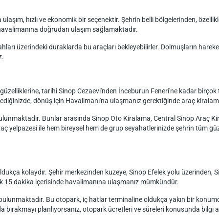
aşım, hızlı ve ekonomik bir seçenektir. Şehrin belli bölgelerinden, özelli
n havalimanına doğrudan ulaşım sağlamaktadır.
arı üzerindeki duraklarda bu araçları bekleyebilirler. Dolmuşların hareket 
z.
 güzelliklerine, tarihi Sinop Cezaevi'nden İnceburun Feneri'ne kadar birçok t
ediğinizde, dönüş için Havalimanı'na ulaşmanız gerektiğinde araç kiralama h
 bulunmaktadır. Bunlar arasında Sinop Oto Kiralama, Central Sinop Araç K
ç yelpazesi ile hem bireysel hem de grup seyahatlerinizde şehrin tüm güze
oldukça kolaydır. Şehir merkezinden kuzeye, Sinop Efelek yolu üzerinden, 
klaşık 15 dakika içerisinde havalimanına ulaşmanız mümkündür.
lunmaktadır. Bu otopark, iç hatlar terminaline oldukça yakın bir konumda o
da bırakmayı planlıyorsanız, otopark ücretleri ve süreleri konusunda bilgi