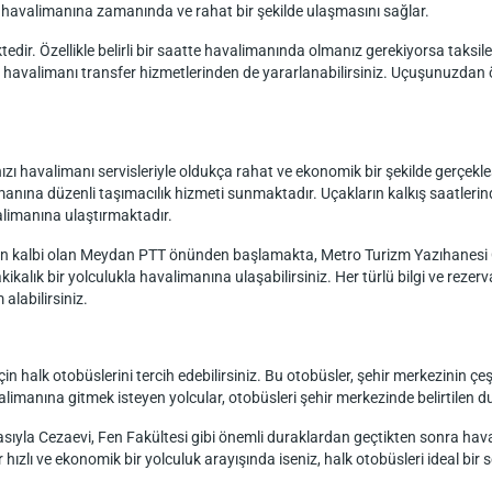
ın havalimanına zamanında ve rahat bir şekilde ulaşmasını sağlar.
edir. Özellikle belirli bir saatte havalimanında olmanız gerekiyorsa taksiler, 
uğu havalimanı transfer hizmetlerinden de yararlanabilirsiniz. Uçuşunuzd
 havalimanı servisleriyle oldukça rahat ve ekonomik bir şekilde gerçekleşt
imanına düzenli taşımacılık hizmeti sunmaktadır. Uçakların kalkış saatler
limanına ulaştırmaktadır.
inin kalbi olan Meydan PTT önünden başlamakta, Metro Turizm Yazıhanesi
ikalık bir yolculukla havalimanına ulaşabilirsiniz. Her türlü bilgi ve reze
alabilirsiniz.
n halk otobüslerini tercih edebilirsiniz. Bu otobüsler, şehir merkezinin çe
manına gitmek isteyen yolcular, otobüsleri şehir merkezinde belirtilen dur
sıyla Cezaevi, Fen Fakültesi gibi önemli duraklardan geçtikten sonra hava
ızlı ve ekonomik bir yolculuk arayışında iseniz, halk otobüsleri ideal bir s