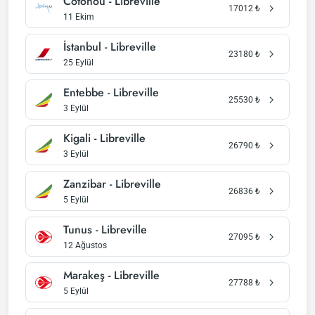
Cotonou - Libreville
17012
₺
11 Ekim
İstanbul - Libreville
23180
₺
25 Eylül
Entebbe - Libreville
25530
₺
3 Eylül
Kigali - Libreville
26790
₺
3 Eylül
Zanzibar - Libreville
26836
₺
5 Eylül
Tunus - Libreville
27095
₺
12 Ağustos
Marakeş - Libreville
27788
₺
5 Eylül