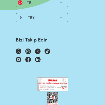
TR
₺
TRY
Bizi Takip Edin