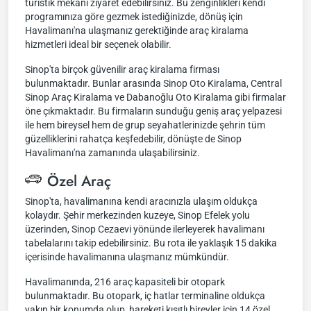
turistik mekanı ziyaret edebilirsiniz. Bu zenginlikleri kendi
programınıza göre gezmek istediğinizde, dönüş için
Havalimanı'na ulaşmanız gerektiğinde araç kiralama
hizmetleri ideal bir seçenek olabilir.
Sinop'ta birçok güvenilir araç kiralama firması
bulunmaktadır. Bunlar arasında Sinop Oto Kiralama, Central
Sinop Araç Kiralama ve Dabanoğlu Oto Kiralama gibi firmalar
öne çıkmaktadır. Bu firmaların sunduğu geniş araç yelpazesi
ile hem bireysel hem de grup seyahatlerinizde şehrin tüm
güzelliklerini rahatça keşfedebilir, dönüşte de Sinop
Havalimanı'na zamanında ulaşabilirsiniz.
Özel Araç
Sinop'ta, havalimanına kendi aracınızla ulaşım oldukça
kolaydır. Şehir merkezinden kuzeye, Sinop Efelek yolu
üzerinden, Sinop Cezaevi yönünde ilerleyerek havalimanı
tabelalarını takip edebilirsiniz. Bu rota ile yaklaşık 15 dakika
içerisinde havalimanına ulaşmanız mümkündür.
Havalimanında, 216 araç kapasiteli bir otopark
bulunmaktadır. Bu otopark, iç hatlar terminaline oldukça
yakın bir konumda olup, hareketi kısıtlı bireyler için 14 özel