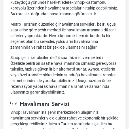
kuzeydoğu yönünde hareket ederek Sinop-Kastamonu
karayolu üzerinden havalimanı tabelalarını takip edebilirsiniz.
Bu rota sizi doğrudan havalimanına götürecektir.
Metro Turizm'in düzenlediği havalimanı servisleri, belirli uçuş
saatlerine göre şehir merkezi ile havalimanı arasında düzenli
seferler yapmaktadır. Hem ekonomik hem de konforlu bir
seçenek olan bu servisler, yolcuların havalimanına
zamanında ve rahat bir şekilde ulaşmasını sağlar.
Sinop şehir içi taksileri de 24 saat hizmet vermektedir.
Özellikle belirli bir saatte havalimanında olmanız gerekiyorsa
taksiler, hızlı ve güvenilir bir alternatif sunar. Ayrıca, otellerin
veya özel transfer şirketlerinin sunduğu havalimanı transfer
hizmetlerinden de yararlanabilirsiniz. Uçuşunuzdan önce
rezervasyon yaparak havalimanına rahat ve zamanında
ulaşımınızı garantileyebilirsiniz.
Havalimanı Servisi
Sinop Havalimanı'na şehir merkezinden ulaşımınızı
havalimanı servisleriyle oldukça rahat ve ekonomik bir şekilde
gerçekleştirebilirsiniz. Metro Turizm tarafından işletilen bu