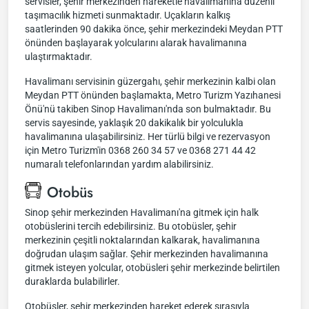
servisler, şehir merkezinden hareketle havalimanına düzenli
taşımacılık hizmeti sunmaktadır. Uçakların kalkış
saatlerinden 90 dakika önce, şehir merkezindeki Meydan PTT
önünden başlayarak yolcularını alarak havalimanına
ulaştırmaktadır.
Havalimanı servisinin güzergahı, şehir merkezinin kalbi olan
Meydan PTT önünden başlamakta, Metro Turizm Yazıhanesi
Önü'nü takiben Sinop Havalimanı'nda son bulmaktadır. Bu
servis sayesinde, yaklaşık 20 dakikalık bir yolculukla
havalimanına ulaşabilirsiniz. Her türlü bilgi ve rezervasyon
için Metro Turizm'in 0368 260 34 57 ve 0368 271 44 42
numaralı telefonlarından yardım alabilirsiniz.
Otobüs
Sinop şehir merkezinden Havalimanı'na gitmek için halk
otobüslerini tercih edebilirsiniz. Bu otobüsler, şehir
merkezinin çeşitli noktalarından kalkarak, havalimanına
doğrudan ulaşım sağlar. Şehir merkezinden havalimanına
gitmek isteyen yolcular, otobüsleri şehir merkezinde belirtilen
duraklarda bulabilirler.
Otobüsler, şehir merkezinden hareket ederek sırasıyla