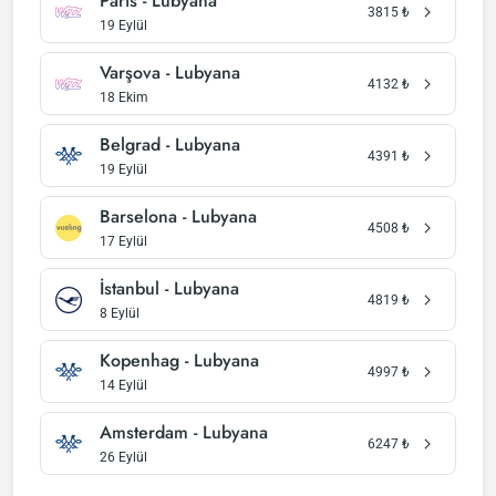
Paris - Lubyana
3815
₺
19 Eylül
Varşova - Lubyana
4132
₺
18 Ekim
Belgrad - Lubyana
4391
₺
19 Eylül
Barselona - Lubyana
4508
₺
17 Eylül
İstanbul - Lubyana
4819
₺
8 Eylül
Kopenhag - Lubyana
4997
₺
14 Eylül
Amsterdam - Lubyana
6247
₺
26 Eylül