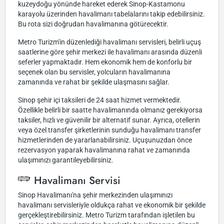
kuzeydoğu yönünde hareket ederek Sinop-Kastamonu
karayolu üzerinden havalimanı tabelalarını takip edebilirsiniz.
Bu rota sizi doğrudan havalimanına götürecektir.
Metro Turizm'in düzenlediği havalimanı servisleri, belirli uçuş
saatlerine göre şehir merkezi ile havalimanı arasında düzenli
seferler yapmaktadır. Hem ekonomik hem de konforlu bir
seçenek olan bu servisler, yolcuların havalimanına
zamanında ve rahat bir şekilde ulaşmasını sağlar.
Sinop şehir içi taksileri de 24 saat hizmet vermektedir.
Özellikle belirli bir saatte havalimanında olmanız gerekiyorsa
taksiler, hızlı ve güvenilir bir alternatif sunar. Ayrıca, otellerin
veya özel transfer şirketlerinin sunduğu havalimanı transfer
hizmetlerinden de yararlanabilirsiniz. Uçuşunuzdan önce
rezervasyon yaparak havalimanına rahat ve zamanında
ulaşımınızı garantileyebilirsiniz.
Havalimanı Servisi
Sinop Havalimanı'na şehir merkezinden ulaşımınızı
havalimanı servisleriyle oldukça rahat ve ekonomik bir şekilde
gerçekleştirebilirsiniz. Metro Turizm tarafından işletilen bu