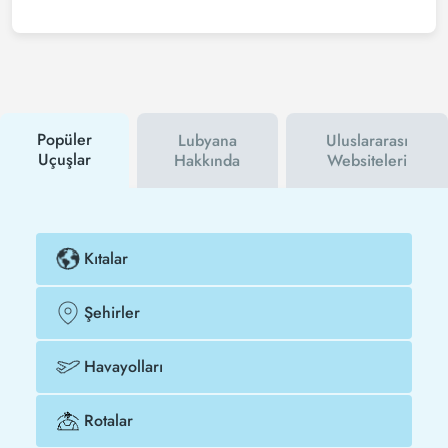
Ucuz Sinop - Lubyana uçak bileti satın almak için
Tezfly haber bültenine üye olabilir veya Tezfly sosyal
medya hesaplarını takip edebilirsiniz. Bu sayede
hem havayolu hem de Tezfly kampanyalarından ilk
siz haberdar olacaksınız. İndirim kuponu kullanarak
Sinop - Lubyana uçak biletinizi çok daha ucuza
satın alabilirsiniz.
Popüler
Lubyana
Uluslararası
Uçuşlar
Hakkında
Websiteleri
Kıtalar
Şehirler
Havayolları
Rotalar