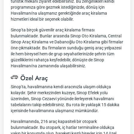
turistik mekanı ziyaret edebilirsiniz. Bu zenginlikleri kendi
programınıza göre gezmek istediğinizde, dönüş için
Havalimanı'na ulaşmanız gerektiğinde araç kiralama
hizmetleri ideal bir seçenek olabilir.
Sinop'ta birçok güvenilir araç kiralama firması
bulunmaktadır. Bunlar arasında Sinop Oto Kiralama, Central
Sinop Araç Kiralama ve Dabanoğlu Oto Kiralama gibi firmalar
öne çıkmaktadır. Bu firmaların sunduğu geniş araç yelpazesi
ile hem bireysel hem de grup seyahatlerinizde şehrin tüm
güzelliklerini rahatça keşfedebilir, dönüşte de Sinop
Havalimanı'na zamanında ulaşabilirsiniz.
Özel Araç
Sinop'ta, havalimanına kendi aracınızla ulaşım oldukça
kolaydır. Şehir merkezinden kuzeye, Sinop Efelek yolu
üzerinden, Sinop Cezaevi yönünde ilerleyerek havalimanı
tabelalarını takip edebilirsiniz. Bu rota ile yaklaşık 15 dakika
içerisinde havalimanına ulaşmanız mümkündür.
Havalimanında, 216 araç kapasiteli bir otopark
bulunmaktadır. Bu otopark, iç hatlar terminaline oldukça
yakın bir konumda olup, hareketi kısıtlı bireyler için 14 özel