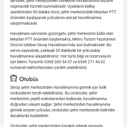
servisler, şehir merkezinden hareketle havalimanına düzenli
taşımacılık hizmeti sunmaktadır. Uçakların kalkış
saatlerinden 90 dakika önce, şehir merkezindeki Meydan PTT
önünden başlayarak yolcularını alarak havalimanına
ulaştırmaktadır.
Havalimanı servisinin güzergahı, şehir merkezinin kalbi olan
Meydan PTT önünden başlamakta, Metro Turizm Yazıhanesi
Önü'nü takiben Sinop Havalimanı'nda son bulmaktadır. Bu
servis sayesinde, yaklaşık 20 dakikalık bir yolculukla
havalimanına ulaşabilirsiniz. Her türlü bilgi ve rezervasyon
için Metro Turizm'in 0368 260 34 57 ve 0368 271 44 42
numaralı telefonlarından yardım alabilirsiniz.
Otobüs
Sinop şehir merkezinden Havalimanı'na gitmek için halk
otobüslerini tercih edebilirsiniz. Bu otobüsler, şehir
merkezinin çeşitli noktalarından kalkarak, havalimanına
doğrudan ulaşım sağlar. Şehir merkezinden havalimanına
gitmek isteyen yolcular, otobüsleri şehir merkezinde belirtilen
duraklarda bulabilirler.
Otobüsler, şehir merkezinden hareket ederek sırasıyla