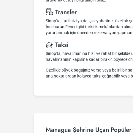
arayarak detaylı bilgi alabilirsiniz.
Transfer
Sinop'ta, tatilinizi ya da iş seyahatinizi özel bir
İnceburun Feneri gibi turistik mekânlardan alına
yararlanmak için önceden rezervasyon yapmanız öne
Taksi
Sinop'ta, havalimanına hızlı ve rahat bir şekilde u
havalimanının kapısına kadar bırakır, böylece c
Özellikle büyük bagajınız varsa veya belirli bir 
ana noktalardan kolayca taksi çağırabilir veya bu
Managua Şehrine Uçan Popüler 