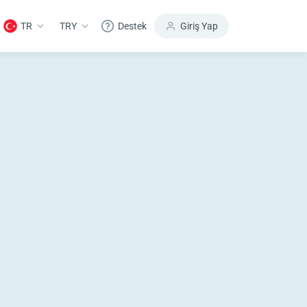
TR
TRY
Destek
Giriş Yap