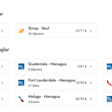
ar
Sinop - Seul
23711
₺
26 Ağustos
şlar
Guatemala - Managua
7201
₺
8 Ağustos
Fort Lauderdale - Managua
10700
₺
27 Ekim
Malaga - Managua
28795
₺
4 Kasım