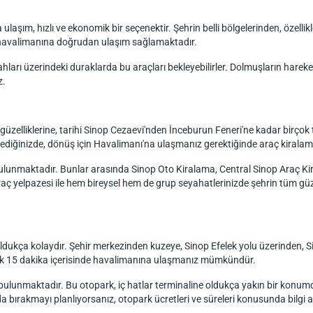
aşım, hızlı ve ekonomik bir seçenektir. Şehrin belli bölgelerinden, özelli
n havalimanına doğrudan ulaşım sağlamaktadır.
arı üzerindeki duraklarda bu araçları bekleyebilirler. Dolmuşların hareket 
z.
 güzelliklerine, tarihi Sinop Cezaevi'nden İnceburun Feneri'ne kadar birçok t
ediğinizde, dönüş için Havalimanı'na ulaşmanız gerektiğinde araç kiralama h
 bulunmaktadır. Bunlar arasında Sinop Oto Kiralama, Central Sinop Araç K
ç yelpazesi ile hem bireysel hem de grup seyahatlerinizde şehrin tüm güze
oldukça kolaydır. Şehir merkezinden kuzeye, Sinop Efelek yolu üzerinden, 
klaşık 15 dakika içerisinde havalimanına ulaşmanız mümkündür.
lunmaktadır. Bu otopark, iç hatlar terminaline oldukça yakın bir konumda o
da bırakmayı planlıyorsanız, otopark ücretleri ve süreleri konusunda bilgi