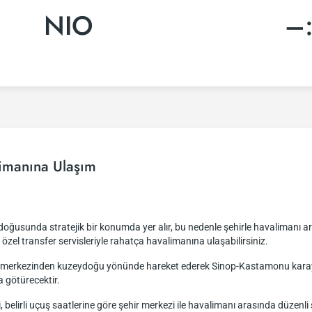
NIO
–
imanına Ulaşım
ğusunda stratejik bir konumda yer alır, bu nedenle şehirle havalimanı ara
a özel transfer servisleriyle rahatça havalimanına ulaşabilirsiniz.
ir merkezinden kuzeydoğu yönünde hareket ederek Sinop-Kastamonu karayo
a götürecektir.
i, belirli uçuş saatlerine göre şehir merkezi ile havalimanı arasında düze