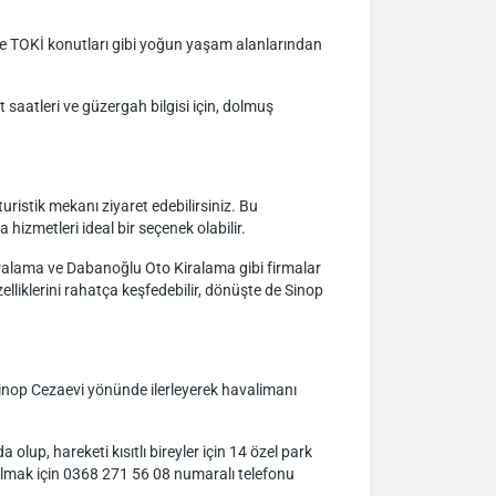
kle TOKİ konutları gibi yoğun yaşam alanlarından
saatleri ve güzergah bilgisi için, dolmuş
uristik mekanı ziyaret edebilirsiniz. Bu
izmetleri ideal bir seçenek olabilir.
iralama ve Dabanoğlu Oto Kiralama gibi firmalar
lliklerini rahatça keşfedebilir, dönüşte de Sinop
Sinop Cezaevi yönünde ilerleyerek havalimanı
lup, hareketi kısıtlı bireyler için 14 özel park
 almak için 0368 271 56 08 numaralı telefonu