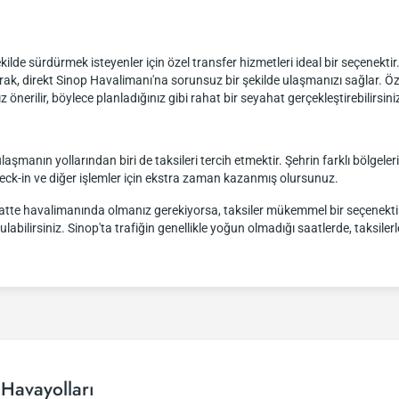
 şekilde sürdürmek isteyenler için özel transfer hizmetleri ideal bir seçenekti
rak, direkt Sinop Havalimanı'na sorunsuz bir şekilde ulaşmanızı sağlar. Ö
rilir, böylece planladığınız gibi rahat bir seyahat gerçekleştirebilirsini
laşmanın yollarından biri de taksileri tercih etmektir. Şehrin farklı bölgeler
heck-in ve diğer işlemler için ekstra zaman kazanmış olursunuz.
saatte havalimanında olmanız gerekiyorsa, taksiler mükemmel bir seçenektir.
labilirsiniz. Sinop'ta trafiğin genellikle yoğun olmadığı saatlerde, taksile
Havayolları