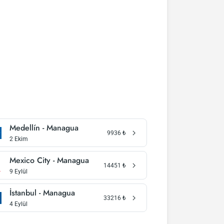
Medellín - Managua
9936
₺
2 Ekim
Mexico City - Managua
14451
₺
9 Eylül
İstanbul - Managua
33216
₺
4 Eylül