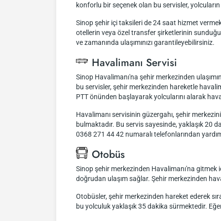
konforlu bir seçenek olan bu servisler, yolcular
Sinop şehir içi taksileri de 24 saat hizmet vermekt
otellerin veya özel transfer şirketlerinin sund
ve zamanında ulaşımınızı garantileyebilirsiniz.
Havalimanı Servisi
Sinop Havalimanı'na şehir merkezinden ulaşımınızı
bu servisler, şehir merkezinden hareketle haval
PTT önünden başlayarak yolcularını alarak hava
Havalimanı servisinin güzergahı, şehir merkez
bulmaktadır. Bu servis sayesinde, yaklaşık 20 dak
0368 271 44 42 numaralı telefonlarından yardım 
Otobüs
Sinop şehir merkezinden Havalimanı'na gitmek içi
doğrudan ulaşım sağlar. Şehir merkezinden havali
Otobüsler, şehir merkezinden hareket ederek sıra
bu yolculuk yaklaşık 35 dakika sürmektedir. Eğer h