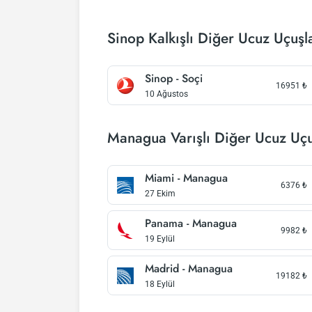
Sinop Kalkışlı Diğer Ucuz Uçuşl
Sinop - Soçi
16951
₺
10 Ağustos
Managua Varışlı Diğer Ucuz Uçu
Miami - Managua
6376
₺
27 Ekim
Panama - Managua
9982
₺
19 Eylül
Madrid - Managua
19182
₺
18 Eylül