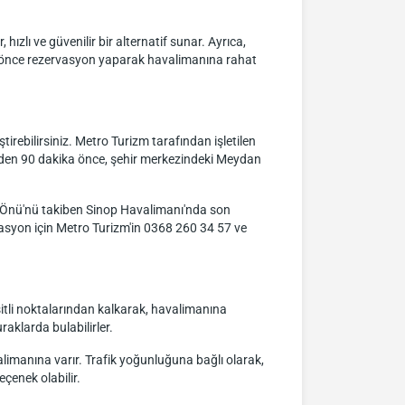
hızlı ve güvenilir bir alternatif sunar. Ayrıca,
an önce rezervasyon yaparak havalimanına rahat
irebilirsiniz. Metro Turizm tarafından işletilen
inden 90 dakika önce, şehir merkezindeki Meydan
 Önü'nü takiben Sinop Havalimanı'nda son
rvasyon için Metro Turizm'in 0368 260 34 57 ve
şitli noktalarından kalkarak, havalimanına
aklarda bulabilirler.
limanına varır. Trafik yoğunluğuna bağlı olarak,
eçenek olabilir.