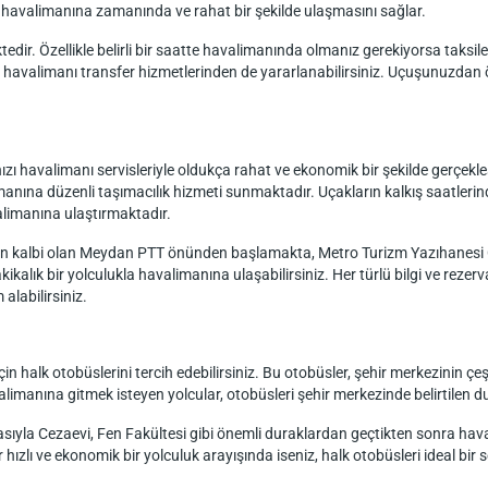
ın havalimanına zamanında ve rahat bir şekilde ulaşmasını sağlar.
edir. Özellikle belirli bir saatte havalimanında olmanız gerekiyorsa taksiler, 
uğu havalimanı transfer hizmetlerinden de yararlanabilirsiniz. Uçuşunuzd
 havalimanı servisleriyle oldukça rahat ve ekonomik bir şekilde gerçekleşt
imanına düzenli taşımacılık hizmeti sunmaktadır. Uçakların kalkış saatler
limanına ulaştırmaktadır.
inin kalbi olan Meydan PTT önünden başlamakta, Metro Turizm Yazıhanesi
ikalık bir yolculukla havalimanına ulaşabilirsiniz. Her türlü bilgi ve reze
alabilirsiniz.
n halk otobüslerini tercih edebilirsiniz. Bu otobüsler, şehir merkezinin çe
manına gitmek isteyen yolcular, otobüsleri şehir merkezinde belirtilen dur
sıyla Cezaevi, Fen Fakültesi gibi önemli duraklardan geçtikten sonra hava
ızlı ve ekonomik bir yolculuk arayışında iseniz, halk otobüsleri ideal bir s