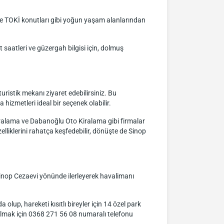
kle TOKİ konutları gibi yoğun yaşam alanlarından
saatleri ve güzergah bilgisi için, dolmuş
uristik mekanı ziyaret edebilirsiniz. Bu
izmetleri ideal bir seçenek olabilir.
iralama ve Dabanoğlu Oto Kiralama gibi firmalar
lliklerini rahatça keşfedebilir, dönüşte de Sinop
Sinop Cezaevi yönünde ilerleyerek havalimanı
lup, hareketi kısıtlı bireyler için 14 özel park
 almak için 0368 271 56 08 numaralı telefonu