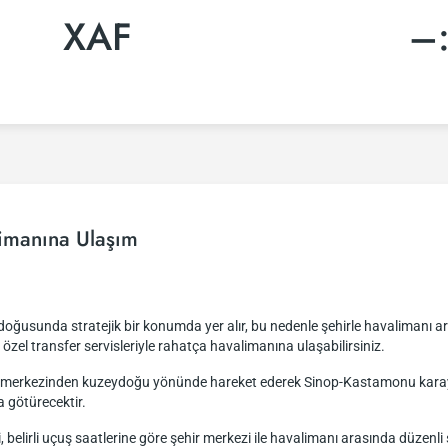
XAF
–
imanına Ulaşım
ğusunda stratejik bir konumda yer alır, bu nedenle şehirle havalimanı ara
a özel transfer servisleriyle rahatça havalimanına ulaşabilirsiniz.
ir merkezinden kuzeydoğu yönünde hareket ederek Sinop-Kastamonu karayo
a götürecektir.
i, belirli uçuş saatlerine göre şehir merkezi ile havalimanı arasında düze