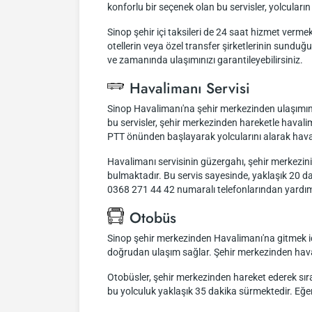
konforlu bir seçenek olan bu servisler, yolcular
Sinop şehir içi taksileri de 24 saat hizmet vermekt
otellerin veya özel transfer şirketlerinin sund
ve zamanında ulaşımınızı garantileyebilirsiniz.
Havalimanı Servisi
Sinop Havalimanı'na şehir merkezinden ulaşımınızı
bu servisler, şehir merkezinden hareketle haval
PTT önünden başlayarak yolcularını alarak hava
Havalimanı servisinin güzergahı, şehir merkez
bulmaktadır. Bu servis sayesinde, yaklaşık 20 dak
0368 271 44 42 numaralı telefonlarından yardım 
Otobüs
Sinop şehir merkezinden Havalimanı'na gitmek içi
doğrudan ulaşım sağlar. Şehir merkezinden havali
Otobüsler, şehir merkezinden hareket ederek sıra
bu yolculuk yaklaşık 35 dakika sürmektedir. Eğer h