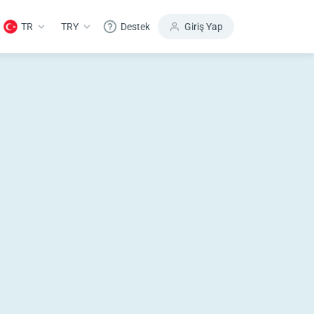
TR
TRY
Destek
Giriş Yap