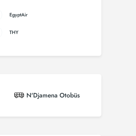
EgyptAir
THY
N'Djamena
Otobüs