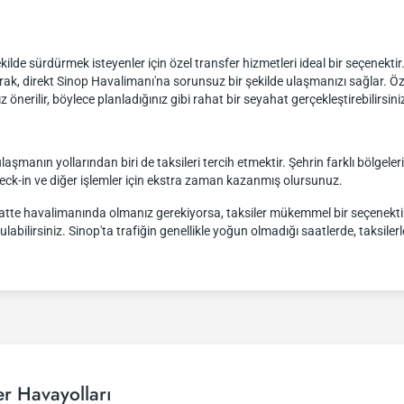
 şekilde sürdürmek isteyenler için özel transfer hizmetleri ideal bir seçenekti
rak, direkt Sinop Havalimanı'na sorunsuz bir şekilde ulaşmanızı sağlar. Ö
rilir, böylece planladığınız gibi rahat bir seyahat gerçekleştirebilirsini
laşmanın yollarından biri de taksileri tercih etmektir. Şehrin farklı bölgeler
heck-in ve diğer işlemler için ekstra zaman kazanmış olursunuz.
saatte havalimanında olmanız gerekiyorsa, taksiler mükemmel bir seçenektir.
labilirsiniz. Sinop'ta trafiğin genellikle yoğun olmadığı saatlerde, taksile
r Havayolları