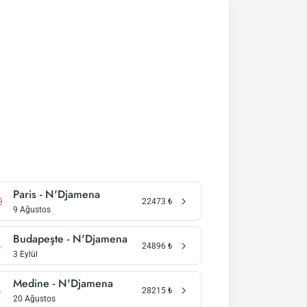
Paris - N'Djamena
22473
₺
9 Ağustos
Budapeşte - N'Djamena
24896
₺
3 Eylül
Medine - N'Djamena
28215
₺
20 Ağustos