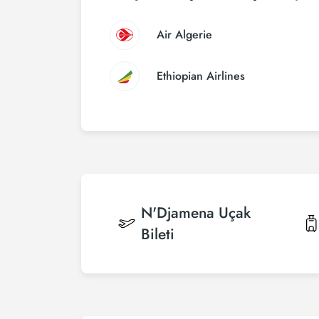
Air Algerie
Ethiopian Airlines
N'Djamena
Uçak
Bileti