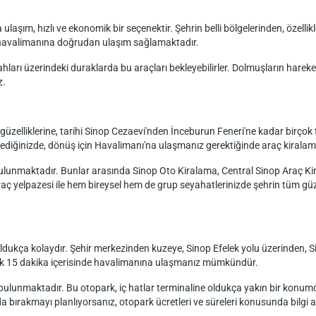
aşım, hızlı ve ekonomik bir seçenektir. Şehrin belli bölgelerinden, özelli
n havalimanına doğrudan ulaşım sağlamaktadır.
arı üzerindeki duraklarda bu araçları bekleyebilirler. Dolmuşların hareket 
z.
 güzelliklerine, tarihi Sinop Cezaevi'nden İnceburun Feneri'ne kadar birçok t
ediğinizde, dönüş için Havalimanı'na ulaşmanız gerektiğinde araç kiralama h
 bulunmaktadır. Bunlar arasında Sinop Oto Kiralama, Central Sinop Araç K
ç yelpazesi ile hem bireysel hem de grup seyahatlerinizde şehrin tüm güze
oldukça kolaydır. Şehir merkezinden kuzeye, Sinop Efelek yolu üzerinden, 
klaşık 15 dakika içerisinde havalimanına ulaşmanız mümkündür.
lunmaktadır. Bu otopark, iç hatlar terminaline oldukça yakın bir konumda o
da bırakmayı planlıyorsanız, otopark ücretleri ve süreleri konusunda bilgi