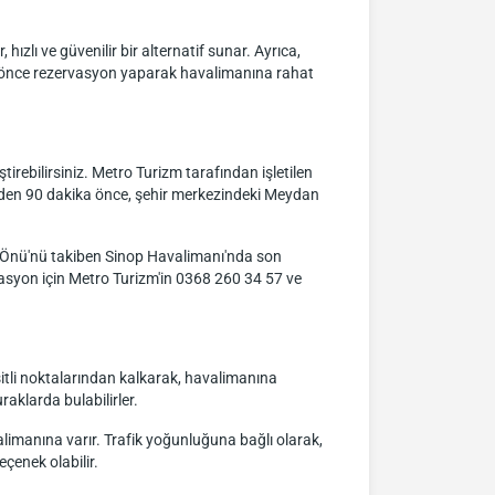
hızlı ve güvenilir bir alternatif sunar. Ayrıca,
an önce rezervasyon yaparak havalimanına rahat
irebilirsiniz. Metro Turizm tarafından işletilen
inden 90 dakika önce, şehir merkezindeki Meydan
 Önü'nü takiben Sinop Havalimanı'nda son
rvasyon için Metro Turizm'in 0368 260 34 57 ve
şitli noktalarından kalkarak, havalimanına
aklarda bulabilirler.
limanına varır. Trafik yoğunluğuna bağlı olarak,
eçenek olabilir.