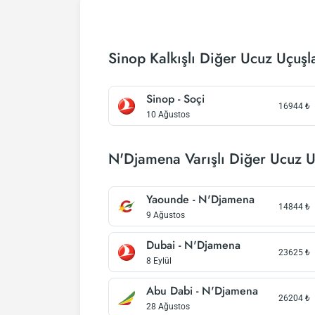
Sinop Kalkışlı Diğer Ucuz Uçuşl
Sinop - Soçi
16944
₺
10 Ağustos
N'Djamena Varışlı Diğer Ucuz U
Yaounde - N'Djamena
14844
₺
9 Ağustos
Dubai - N'Djamena
23625
₺
8 Eylül
Abu Dabi - N'Djamena
26204
₺
28 Ağustos