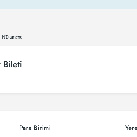
 - N'Djamena
Bileti
Para Birimi
Yere