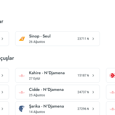
ar
Sinop - Seul
23711
₺
26 Ağustos
çuşlar
Kahire - N'Djamena
15187
₺
27 Eylül
Cidde - N'Djamena
24737
₺
25 Ağustos
Şarika - N'Djamena
27296
₺
14 Ağustos