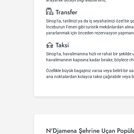
arayarak detaylı bilgi alabilirsiniz.
Transfer
Sinop'ta, tatilinizi ya da iş seyahatinizi özel bir
İnceburun Feneri gibi turistik mekânlardan alına
yararlanmak için önceden rezervasyon yapmanız öne
Taksi
Sinop'ta, havalimanına hızlı ve rahat bir şekilde u
havalimanının kapısına kadar bırakır, böylece c
Özellikle büyük bagajınız varsa veya belirli bir 
ana noktalardan kolayca taksi çağırabilir veya bu
N'Djamena Şehrine Uçan Popüle