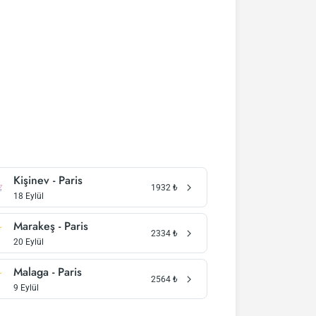
Kişinev - Paris
1932
₺
18 Eylül
Marakeş - Paris
2334
₺
20 Eylül
Malaga - Paris
2564
₺
9 Eylül