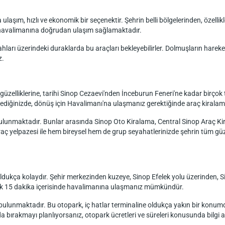
aşım, hızlı ve ekonomik bir seçenektir. Şehrin belli bölgelerinden, özelli
n havalimanına doğrudan ulaşım sağlamaktadır.
arı üzerindeki duraklarda bu araçları bekleyebilirler. Dolmuşların hareket 
z.
 güzelliklerine, tarihi Sinop Cezaevi'nden İnceburun Feneri'ne kadar birçok t
ediğinizde, dönüş için Havalimanı'na ulaşmanız gerektiğinde araç kiralama h
 bulunmaktadır. Bunlar arasında Sinop Oto Kiralama, Central Sinop Araç K
ç yelpazesi ile hem bireysel hem de grup seyahatlerinizde şehrin tüm güze
oldukça kolaydır. Şehir merkezinden kuzeye, Sinop Efelek yolu üzerinden, 
klaşık 15 dakika içerisinde havalimanına ulaşmanız mümkündür.
lunmaktadır. Bu otopark, iç hatlar terminaline oldukça yakın bir konumda o
da bırakmayı planlıyorsanız, otopark ücretleri ve süreleri konusunda bilgi