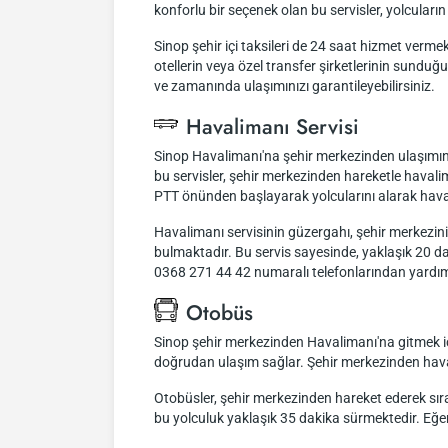
konforlu bir seçenek olan bu servisler, yolcular
Sinop şehir içi taksileri de 24 saat hizmet vermekt
otellerin veya özel transfer şirketlerinin sund
ve zamanında ulaşımınızı garantileyebilirsiniz.
Havalimanı Servisi
Sinop Havalimanı'na şehir merkezinden ulaşımınızı
bu servisler, şehir merkezinden hareketle haval
PTT önünden başlayarak yolcularını alarak hava
Havalimanı servisinin güzergahı, şehir merkez
bulmaktadır. Bu servis sayesinde, yaklaşık 20 dak
0368 271 44 42 numaralı telefonlarından yardım 
Otobüs
Sinop şehir merkezinden Havalimanı'na gitmek içi
doğrudan ulaşım sağlar. Şehir merkezinden havali
Otobüsler, şehir merkezinden hareket ederek sıra
bu yolculuk yaklaşık 35 dakika sürmektedir. Eğer h