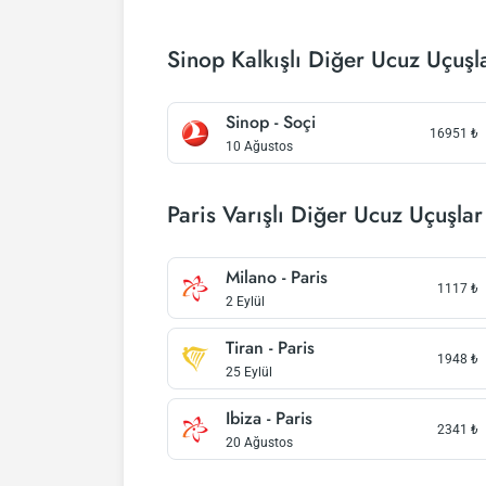
Sinop Kalkışlı Diğer Ucuz Uçuşl
Sinop - Soçi
16951
₺
10 Ağustos
Paris Varışlı Diğer Ucuz Uçuşlar
Milano - Paris
1117
₺
2 Eylül
Tiran - Paris
1948
₺
25 Eylül
Ibiza - Paris
2341
₺
20 Ağustos