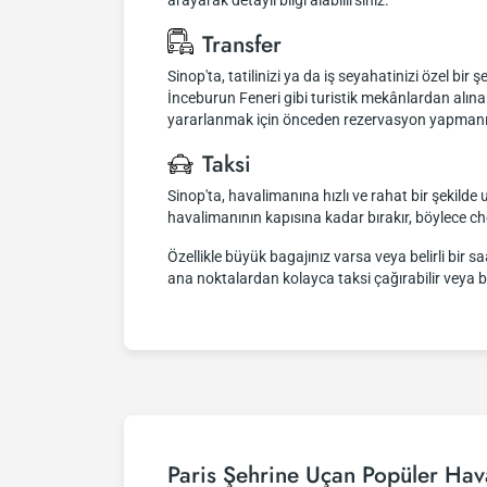
arayarak detaylı bilgi alabilirsiniz.
Transfer
Sinop'ta, tatilinizi ya da iş seyahatinizi özel bir
İnceburun Feneri gibi turistik mekânlardan alına
yararlanmak için önceden rezervasyon yapmanız öne
Taksi
Sinop'ta, havalimanına hızlı ve rahat bir şekilde u
havalimanının kapısına kadar bırakır, böylece c
Özellikle büyük bagajınız varsa veya belirli bir 
ana noktalardan kolayca taksi çağırabilir veya bu
Paris Şehrine Uçan Popüler Hava