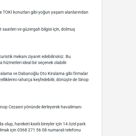
kle TOKİ konutları gibi yoğun yaşam alanlarından
saatleri ve güzergah bilgisi için, dolmuş
uristik mekanı ziyaret edebilirsiniz. Bu
izmetleri ideal bir seçenek olabilir.
iralama ve Dabanoğlu Oto Kiralama gibi firmalar
lliklerini rahatça keşfedebilir, dönüşte de Sinop
Sinop Cezaevi yönünde ilerleyerek havalimanı
lup, hareketi kısıtlı bireyler için 14 özel park
 almak için 0368 271 56 08 numaralı telefonu