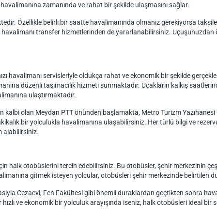
ın havalimanına zamanında ve rahat bir şekilde ulaşmasını sağlar.
edir. Özellikle belirli bir saatte havalimanında olmanız gerekiyorsa taksiler, 
uğu havalimanı transfer hizmetlerinden de yararlanabilirsiniz. Uçuşunuzd
 havalimanı servisleriyle oldukça rahat ve ekonomik bir şekilde gerçekleşt
imanına düzenli taşımacılık hizmeti sunmaktadır. Uçakların kalkış saatler
limanına ulaştırmaktadır.
inin kalbi olan Meydan PTT önünden başlamakta, Metro Turizm Yazıhanesi
ikalık bir yolculukla havalimanına ulaşabilirsiniz. Her türlü bilgi ve reze
alabilirsiniz.
n halk otobüslerini tercih edebilirsiniz. Bu otobüsler, şehir merkezinin çe
manına gitmek isteyen yolcular, otobüsleri şehir merkezinde belirtilen dur
sıyla Cezaevi, Fen Fakültesi gibi önemli duraklardan geçtikten sonra hava
ızlı ve ekonomik bir yolculuk arayışında iseniz, halk otobüsleri ideal bir s