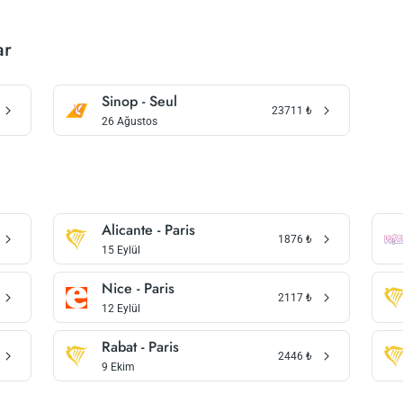
ar
Sinop - Seul
23711
₺
26 Ağustos
Alicante - Paris
1876
₺
15 Eylül
Nice - Paris
2117
₺
12 Eylül
Rabat - Paris
2446
₺
9 Ekim