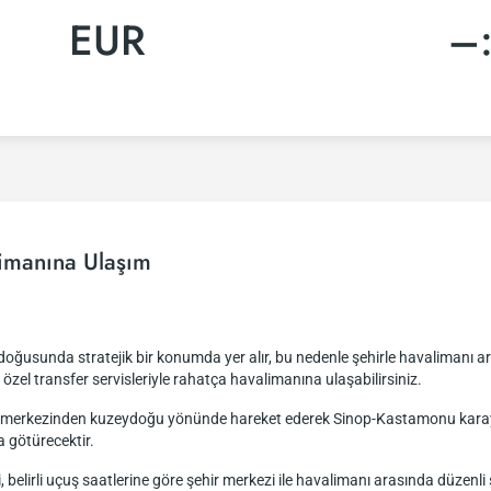
EUR
–
imanına Ulaşım
ğusunda stratejik bir konumda yer alır, bu nedenle şehirle havalimanı ara
a özel transfer servisleriyle rahatça havalimanına ulaşabilirsiniz.
ir merkezinden kuzeydoğu yönünde hareket ederek Sinop-Kastamonu karayo
a götürecektir.
i, belirli uçuş saatlerine göre şehir merkezi ile havalimanı arasında düze