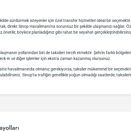
 şekilde sürdürmek isteyenler için özel transfer hizmetleri ideal bir seçenekti
rak, direkt Sinop Havalimanı'na sorunsuz bir şekilde ulaşmanızı sağlar. Ö
rilir, böylece planladığınız gibi rahat bir seyahat gerçekleştirebilirsini
laşmanın yollarından biri de taksileri tercih etmektir. Şehrin farklı bölgeler
heck-in ve diğer işlemler için ekstra zaman kazanmış olursunuz.
saatte havalimanında olmanız gerekiyorsa, taksiler mükemmel bir seçenektir.
labilirsiniz. Sinop'ta trafiğin genellikle yoğun olmadığı saatlerde, taksile
yolları