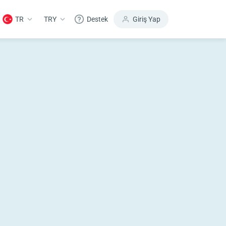
TR
TRY
Destek
Giriş Yap