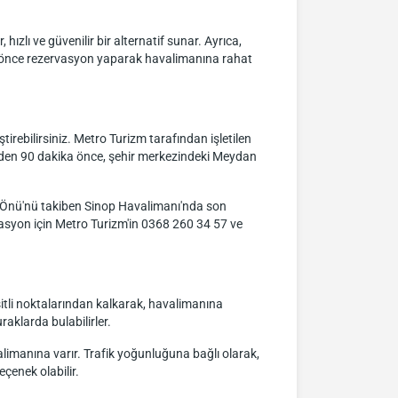
hızlı ve güvenilir bir alternatif sunar. Ayrıca,
an önce rezervasyon yaparak havalimanına rahat
irebilirsiniz. Metro Turizm tarafından işletilen
inden 90 dakika önce, şehir merkezindeki Meydan
 Önü'nü takiben Sinop Havalimanı'nda son
rvasyon için Metro Turizm'in 0368 260 34 57 ve
şitli noktalarından kalkarak, havalimanına
aklarda bulabilirler.
limanına varır. Trafik yoğunluğuna bağlı olarak,
eçenek olabilir.