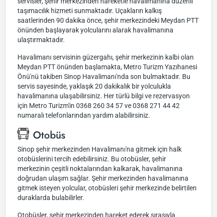
servisler, şehir merkezinden hareketle havalimanına düzenli
taşımacılık hizmeti sunmaktadır. Uçakların kalkış
saatlerinden 90 dakika önce, şehir merkezindeki Meydan PTT
önünden başlayarak yolcularını alarak havalimanına
ulaştırmaktadır.
Havalimanı servisinin güzergahı, şehir merkezinin kalbi olan
Meydan PTT önünden başlamakta, Metro Turizm Yazıhanesi
Önü'nü takiben Sinop Havalimanı'nda son bulmaktadır. Bu
servis sayesinde, yaklaşık 20 dakikalık bir yolculukla
havalimanına ulaşabilirsiniz. Her türlü bilgi ve rezervasyon
için Metro Turizm'in 0368 260 34 57 ve 0368 271 44 42
numaralı telefonlarından yardım alabilirsiniz.
Otobüs
Sinop şehir merkezinden Havalimanı'na gitmek için halk
otobüslerini tercih edebilirsiniz. Bu otobüsler, şehir
merkezinin çeşitli noktalarından kalkarak, havalimanına
doğrudan ulaşım sağlar. Şehir merkezinden havalimanına
gitmek isteyen yolcular, otobüsleri şehir merkezinde belirtilen
duraklarda bulabilirler.
Otobüsler, şehir merkezinden hareket ederek sırasıyla