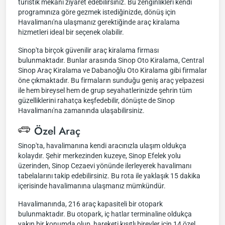
turistik mekanı ziyaret edebilirsiniz. Bu zenginlikleri kendi
programınıza göre gezmek istediğinizde, dönüş için
Havalimanı'na ulaşmanız gerektiğinde araç kiralama
hizmetleri ideal bir seçenek olabilir.
Sinop'ta birçok güvenilir araç kiralama firması
bulunmaktadır. Bunlar arasında Sinop Oto Kiralama, Central
Sinop Araç Kiralama ve Dabanoğlu Oto Kiralama gibi firmalar
öne çıkmaktadır. Bu firmaların sunduğu geniş araç yelpazesi
ile hem bireysel hem de grup seyahatlerinizde şehrin tüm
güzelliklerini rahatça keşfedebilir, dönüşte de Sinop
Havalimanı'na zamanında ulaşabilirsiniz.
Özel Araç
Sinop'ta, havalimanına kendi aracınızla ulaşım oldukça
kolaydır. Şehir merkezinden kuzeye, Sinop Efelek yolu
üzerinden, Sinop Cezaevi yönünde ilerleyerek havalimanı
tabelalarını takip edebilirsiniz. Bu rota ile yaklaşık 15 dakika
içerisinde havalimanına ulaşmanız mümkündür.
Havalimanında, 216 araç kapasiteli bir otopark
bulunmaktadır. Bu otopark, iç hatlar terminaline oldukça
yakın bir konumda olup, hareketi kısıtlı bireyler için 14 özel