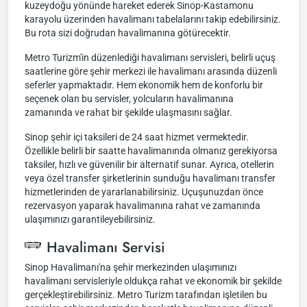
kuzeydoğu yönünde hareket ederek Sinop-Kastamonu
karayolu üzerinden havalimanı tabelalarını takip edebilirsiniz.
Bu rota sizi doğrudan havalimanına götürecektir.
Metro Turizm'in düzenlediği havalimanı servisleri, belirli uçuş
saatlerine göre şehir merkezi ile havalimanı arasında düzenli
seferler yapmaktadır. Hem ekonomik hem de konforlu bir
seçenek olan bu servisler, yolcuların havalimanına
zamanında ve rahat bir şekilde ulaşmasını sağlar.
Sinop şehir içi taksileri de 24 saat hizmet vermektedir.
Özellikle belirli bir saatte havalimanında olmanız gerekiyorsa
taksiler, hızlı ve güvenilir bir alternatif sunar. Ayrıca, otellerin
veya özel transfer şirketlerinin sunduğu havalimanı transfer
hizmetlerinden de yararlanabilirsiniz. Uçuşunuzdan önce
rezervasyon yaparak havalimanına rahat ve zamanında
ulaşımınızı garantileyebilirsiniz.
Havalimanı Servisi
Sinop Havalimanı'na şehir merkezinden ulaşımınızı
havalimanı servisleriyle oldukça rahat ve ekonomik bir şekilde
gerçekleştirebilirsiniz. Metro Turizm tarafından işletilen bu