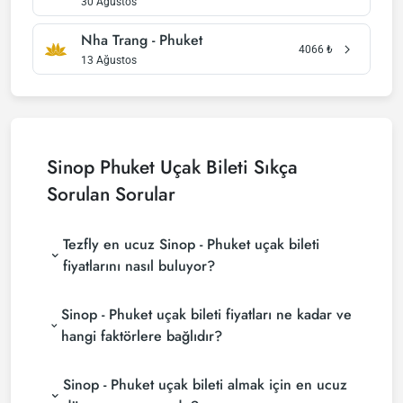
30 Ağustos
Nha Trang - Phuket
4066
₺
13 Ağustos
Sinop Phuket Uçak Bileti Sıkça
Sorulan Sorular
Tezfly en ucuz Sinop - Phuket uçak bileti
fiyatlarını nasıl buluyor?
Tezfly, en ucuz Sinop - Phuket uçak bileti fiyatlarını
Sinop - Phuket uçak bileti fiyatları ne kadar ve
bulmak için tur operatörleri, büyük rezervasyon
siteleri (konsolidatörler) ve yüzlerce havayolu
hangi faktörlere bağlıdır?
sitesini aramaktadır. Tezfly sitesinde yapacağın tek
Sinop - Phuket uçak bileti fiyatları, havayolu
bir aramada ile birçok tedarikçiyi arayarak ucuz
Sinop - Phuket uçak bileti almak için en ucuz
şirketine, seyahat tarihlerinize, bilet sınıfınıza ve
Sinop - Phuket uçak biletlerini bulup karşılaştırabilir
rezervasyon yapılan döneme göre değişiklik
ve un uygun biletini seçebilirsin.