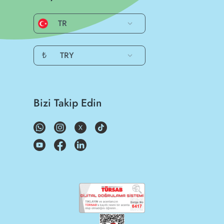
TR
₺
TRY
Bizi Takip Edin