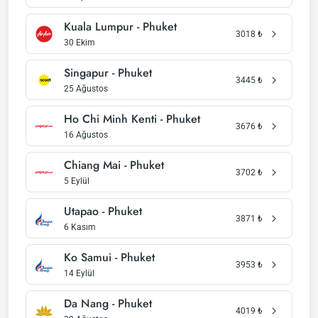
Kuala Lumpur - Phuket
3018
₺
30 Ekim
Singapur - Phuket
3445
₺
25 Ağustos
Ho Chi Minh Kenti - Phuket
3676
₺
16 Ağustos
Chiang Mai - Phuket
3702
₺
5 Eylül
Utapao - Phuket
3871
₺
6 Kasım
Ko Samui - Phuket
3953
₺
14 Eylül
Da Nang - Phuket
4019
₺