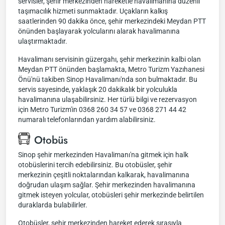
servisler, şehir merkezinden hareketle havalimanına düzenli
taşımacılık hizmeti sunmaktadır. Uçakların kalkış
saatlerinden 90 dakika önce, şehir merkezindeki Meydan PTT
önünden başlayarak yolcularını alarak havalimanına
ulaştırmaktadır.
Havalimanı servisinin güzergahı, şehir merkezinin kalbi olan
Meydan PTT önünden başlamakta, Metro Turizm Yazıhanesi
Önü'nü takiben Sinop Havalimanı'nda son bulmaktadır. Bu
servis sayesinde, yaklaşık 20 dakikalık bir yolculukla
havalimanına ulaşabilirsiniz. Her türlü bilgi ve rezervasyon
için Metro Turizm'in 0368 260 34 57 ve 0368 271 44 42
numaralı telefonlarından yardım alabilirsiniz.
Otobüs
Sinop şehir merkezinden Havalimanı'na gitmek için halk
otobüslerini tercih edebilirsiniz. Bu otobüsler, şehir
merkezinin çeşitli noktalarından kalkarak, havalimanına
doğrudan ulaşım sağlar. Şehir merkezinden havalimanına
gitmek isteyen yolcular, otobüsleri şehir merkezinde belirtilen
duraklarda bulabilirler.
Otobüsler, şehir merkezinden hareket ederek sırasıyla