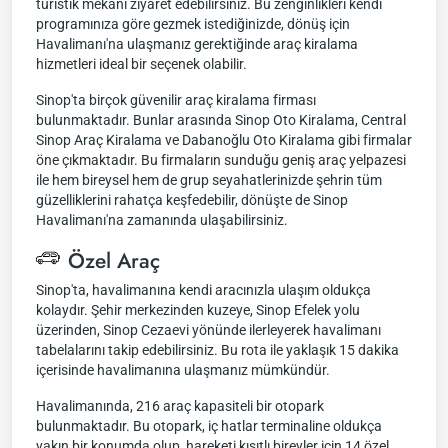
turistik mekanı ziyaret edebilirsiniz. Bu zenginlikleri kendi
programınıza göre gezmek istediğinizde, dönüş için
Havalimanı'na ulaşmanız gerektiğinde araç kiralama
hizmetleri ideal bir seçenek olabilir.
Sinop'ta birçok güvenilir araç kiralama firması
bulunmaktadır. Bunlar arasında Sinop Oto Kiralama, Central
Sinop Araç Kiralama ve Dabanoğlu Oto Kiralama gibi firmalar
öne çıkmaktadır. Bu firmaların sunduğu geniş araç yelpazesi
ile hem bireysel hem de grup seyahatlerinizde şehrin tüm
güzelliklerini rahatça keşfedebilir, dönüşte de Sinop
Havalimanı'na zamanında ulaşabilirsiniz.
Özel Araç
Sinop'ta, havalimanına kendi aracınızla ulaşım oldukça
kolaydır. Şehir merkezinden kuzeye, Sinop Efelek yolu
üzerinden, Sinop Cezaevi yönünde ilerleyerek havalimanı
tabelalarını takip edebilirsiniz. Bu rota ile yaklaşık 15 dakika
içerisinde havalimanına ulaşmanız mümkündür.
Havalimanında, 216 araç kapasiteli bir otopark
bulunmaktadır. Bu otopark, iç hatlar terminaline oldukça
yakın bir konumda olup, hareketi kısıtlı bireyler için 14 özel