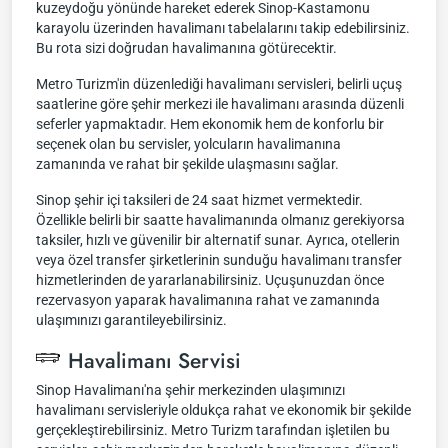
kuzeydoğu yönünde hareket ederek Sinop-Kastamonu
karayolu üzerinden havalimanı tabelalarını takip edebilirsiniz.
Bu rota sizi doğrudan havalimanına götürecektir.
Metro Turizm'in düzenlediği havalimanı servisleri, belirli uçuş
saatlerine göre şehir merkezi ile havalimanı arasında düzenli
seferler yapmaktadır. Hem ekonomik hem de konforlu bir
seçenek olan bu servisler, yolcuların havalimanına
zamanında ve rahat bir şekilde ulaşmasını sağlar.
Sinop şehir içi taksileri de 24 saat hizmet vermektedir.
Özellikle belirli bir saatte havalimanında olmanız gerekiyorsa
taksiler, hızlı ve güvenilir bir alternatif sunar. Ayrıca, otellerin
veya özel transfer şirketlerinin sunduğu havalimanı transfer
hizmetlerinden de yararlanabilirsiniz. Uçuşunuzdan önce
rezervasyon yaparak havalimanına rahat ve zamanında
ulaşımınızı garantileyebilirsiniz.
Havalimanı Servisi
Sinop Havalimanı'na şehir merkezinden ulaşımınızı
havalimanı servisleriyle oldukça rahat ve ekonomik bir şekilde
gerçekleştirebilirsiniz. Metro Turizm tarafından işletilen bu