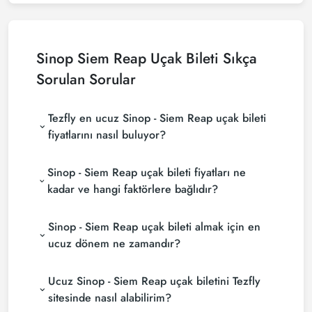
Sinop Siem Reap Uçak Bileti Sıkça
Sorulan Sorular
Tezfly en ucuz Sinop - Siem Reap uçak bileti
fiyatlarını nasıl buluyor?
Tezfly, en ucuz Sinop - Siem Reap uçak bileti
Sinop - Siem Reap uçak bileti fiyatları ne
fiyatlarını bulmak için tur operatörleri, büyük
rezervasyon siteleri (konsolidatörler) ve yüzlerce
kadar ve hangi faktörlere bağlıdır?
havayolu sitesini aramaktadır. Tezfly sitesinde
Sinop - Siem Reap uçak bileti fiyatları, havayolu
yapacağın tek bir aramada ile birçok tedarikçiyi
Sinop - Siem Reap uçak bileti almak için en
şirketine, seyahat tarihlerinize, bilet sınıfınıza ve
arayarak ucuz Sinop - Siem Reap uçak biletlerini
rezervasyon yapılan döneme göre değişiklik
bulup karşılaştırabilir ve un uygun biletini
ucuz dönem ne zamandır?
gösterir. Erken rezervasyon yaparak ve
seçebilirsin.
Sinop - Siem Reap uçak bileti satın almak
promosyonları takip ederek daha uygun fiyatlara
Ucuz Sinop - Siem Reap uçak biletini Tezfly
istiyorsanız rezervasyonuzu son dakikaya
bilet bulabilirsiniz.
bırakmayın. Sinop - Siem Reap uçak biletinizi en az 2
sitesinde nasıl alabilirim?
hafta önceden satın alırsanız çok daha ucuza