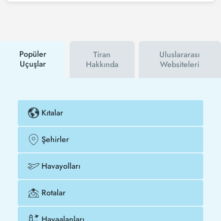
haber bültenine üye olabilir veya Tezfly sosyal
medya hesaplarını takip edebilirsiniz. Bu sayede
hem havayolu hem de Tezfly kampanyalarından ilk
siz haberdar olacaksınız. İndirim kuponu kullanarak
Sinop - Tiran uçak biletinizi çok daha ucuza satın
alabilirsiniz.
Popüler
Tiran
Uluslararası
Uçuşlar
Hakkında
Websiteleri
Kıtalar
Şehirler
Havayolları
Rotalar
Havaalanları