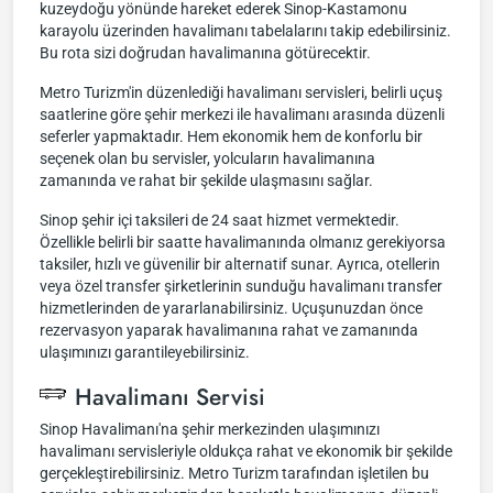
kuzeydoğu yönünde hareket ederek Sinop-Kastamonu
karayolu üzerinden havalimanı tabelalarını takip edebilirsiniz.
Bu rota sizi doğrudan havalimanına götürecektir.
Metro Turizm'in düzenlediği havalimanı servisleri, belirli uçuş
saatlerine göre şehir merkezi ile havalimanı arasında düzenli
seferler yapmaktadır. Hem ekonomik hem de konforlu bir
seçenek olan bu servisler, yolcuların havalimanına
zamanında ve rahat bir şekilde ulaşmasını sağlar.
Sinop şehir içi taksileri de 24 saat hizmet vermektedir.
Özellikle belirli bir saatte havalimanında olmanız gerekiyorsa
taksiler, hızlı ve güvenilir bir alternatif sunar. Ayrıca, otellerin
veya özel transfer şirketlerinin sunduğu havalimanı transfer
hizmetlerinden de yararlanabilirsiniz. Uçuşunuzdan önce
rezervasyon yaparak havalimanına rahat ve zamanında
ulaşımınızı garantileyebilirsiniz.
Havalimanı Servisi
Sinop Havalimanı'na şehir merkezinden ulaşımınızı
havalimanı servisleriyle oldukça rahat ve ekonomik bir şekilde
gerçekleştirebilirsiniz. Metro Turizm tarafından işletilen bu