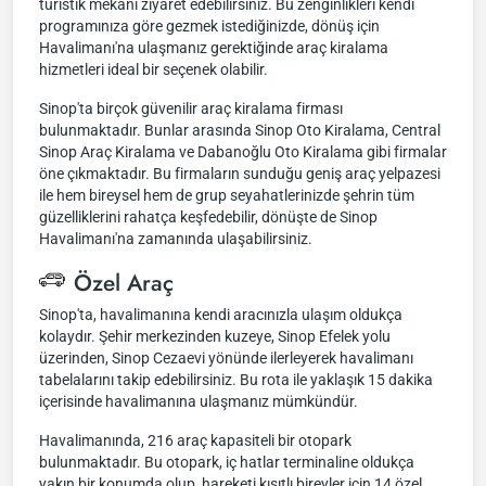
turistik mekanı ziyaret edebilirsiniz. Bu zenginlikleri kendi
programınıza göre gezmek istediğinizde, dönüş için
Havalimanı'na ulaşmanız gerektiğinde araç kiralama
hizmetleri ideal bir seçenek olabilir.
Sinop'ta birçok güvenilir araç kiralama firması
bulunmaktadır. Bunlar arasında Sinop Oto Kiralama, Central
Sinop Araç Kiralama ve Dabanoğlu Oto Kiralama gibi firmalar
öne çıkmaktadır. Bu firmaların sunduğu geniş araç yelpazesi
ile hem bireysel hem de grup seyahatlerinizde şehrin tüm
güzelliklerini rahatça keşfedebilir, dönüşte de Sinop
Havalimanı'na zamanında ulaşabilirsiniz.
Özel Araç
Sinop'ta, havalimanına kendi aracınızla ulaşım oldukça
kolaydır. Şehir merkezinden kuzeye, Sinop Efelek yolu
üzerinden, Sinop Cezaevi yönünde ilerleyerek havalimanı
tabelalarını takip edebilirsiniz. Bu rota ile yaklaşık 15 dakika
içerisinde havalimanına ulaşmanız mümkündür.
Havalimanında, 216 araç kapasiteli bir otopark
bulunmaktadır. Bu otopark, iç hatlar terminaline oldukça
yakın bir konumda olup, hareketi kısıtlı bireyler için 14 özel