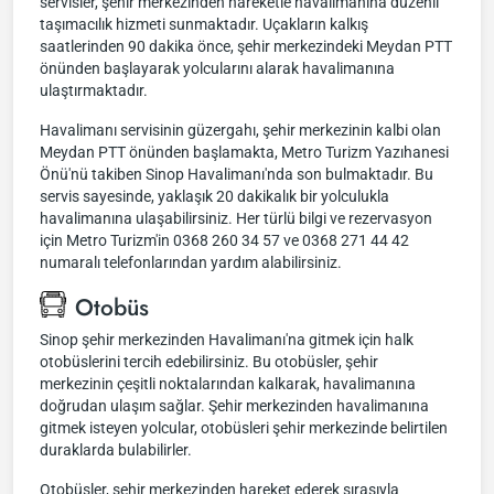
servisler, şehir merkezinden hareketle havalimanına düzenli
taşımacılık hizmeti sunmaktadır. Uçakların kalkış
saatlerinden 90 dakika önce, şehir merkezindeki Meydan PTT
önünden başlayarak yolcularını alarak havalimanına
ulaştırmaktadır.
Havalimanı servisinin güzergahı, şehir merkezinin kalbi olan
Meydan PTT önünden başlamakta, Metro Turizm Yazıhanesi
Önü'nü takiben Sinop Havalimanı'nda son bulmaktadır. Bu
servis sayesinde, yaklaşık 20 dakikalık bir yolculukla
havalimanına ulaşabilirsiniz. Her türlü bilgi ve rezervasyon
için Metro Turizm'in 0368 260 34 57 ve 0368 271 44 42
numaralı telefonlarından yardım alabilirsiniz.
Otobüs
Sinop şehir merkezinden Havalimanı'na gitmek için halk
otobüslerini tercih edebilirsiniz. Bu otobüsler, şehir
merkezinin çeşitli noktalarından kalkarak, havalimanına
doğrudan ulaşım sağlar. Şehir merkezinden havalimanına
gitmek isteyen yolcular, otobüsleri şehir merkezinde belirtilen
duraklarda bulabilirler.
Otobüsler, şehir merkezinden hareket ederek sırasıyla