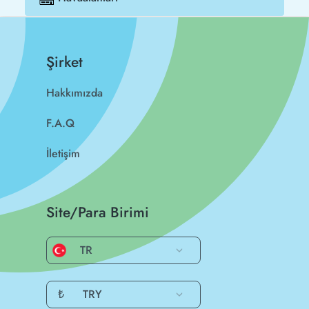
Şirket
Hakkımızda
F.A.Q
İletişim
Site/Para Birimi
TR
₺
TRY