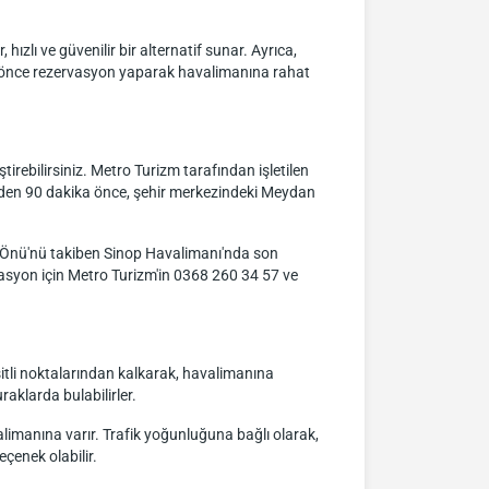
hızlı ve güvenilir bir alternatif sunar. Ayrıca,
an önce rezervasyon yaparak havalimanına rahat
irebilirsiniz. Metro Turizm tarafından işletilen
inden 90 dakika önce, şehir merkezindeki Meydan
 Önü'nü takiben Sinop Havalimanı'nda son
rvasyon için Metro Turizm'in 0368 260 34 57 ve
şitli noktalarından kalkarak, havalimanına
aklarda bulabilirler.
limanına varır. Trafik yoğunluğuna bağlı olarak,
eçenek olabilir.