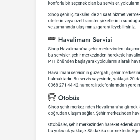
konforlu bir seçenek olan bu servisler, yolcular
Sinop şehir içi taksileri de 24 saat hizmet vermekt
otellerin veya özel transfer şirketlerinin sund
ve zamanında ulaşımınızı garantileyebilirsiniz.
Havalimanı Servisi
Sinop Havalimanı'na şehir merkezinden ulaşımınızı
bu servisler, şehir merkezinden hareketle haval
PTT önünden başlayarak yolcularını alarak hava
Havalimanı servisinin güzergahı, şehir merkez
bulmaktadır. Bu servis sayesinde, yaklaşık 20 dak
0368 271 44 42 numaralı telefonlarından yardım 
Otobüs
Sinop şehir merkezinden Havalimanı'na gitmek içi
doğrudan ulaşım sağlar. Şehir merkezinden havali
Otobüsler, şehir merkezinden hareket ederek sıra
bu yolculuk yaklaşık 35 dakika sürmektedir. Eğer h