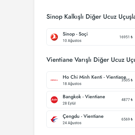
Sinop Kalkışlı Diğer Ucuz Uçuşl
Sinop - Soçi
16951
₺
10 Ağustos
Vientiane Varışlı Diğer Ucuz Uç
Ho Chi Minh Kenti - Vientiane
3505
₺
18 Ağustos
Bangkok - Vientiane
4877
₺
28 Eylül
Çengdu - Vientiane
6569
₺
24 Ağustos