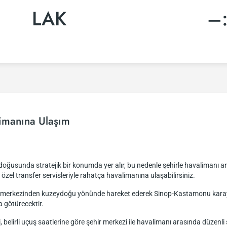
LAK
–
imanına Ulaşım
ğusunda stratejik bir konumda yer alır, bu nedenle şehirle havalimanı ara
a özel transfer servisleriyle rahatça havalimanına ulaşabilirsiniz.
ir merkezinden kuzeydoğu yönünde hareket ederek Sinop-Kastamonu karayo
a götürecektir.
i, belirli uçuş saatlerine göre şehir merkezi ile havalimanı arasında düze