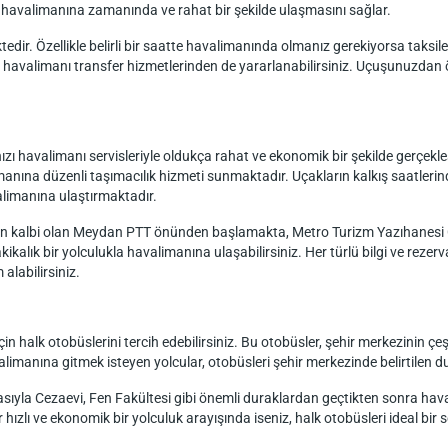
ın havalimanına zamanında ve rahat bir şekilde ulaşmasını sağlar.
edir. Özellikle belirli bir saatte havalimanında olmanız gerekiyorsa taksiler, 
uğu havalimanı transfer hizmetlerinden de yararlanabilirsiniz. Uçuşunuzd
 havalimanı servisleriyle oldukça rahat ve ekonomik bir şekilde gerçekleşt
imanına düzenli taşımacılık hizmeti sunmaktadır. Uçakların kalkış saatler
limanına ulaştırmaktadır.
inin kalbi olan Meydan PTT önünden başlamakta, Metro Turizm Yazıhanesi
ikalık bir yolculukla havalimanına ulaşabilirsiniz. Her türlü bilgi ve reze
alabilirsiniz.
n halk otobüslerini tercih edebilirsiniz. Bu otobüsler, şehir merkezinin çe
manına gitmek isteyen yolcular, otobüsleri şehir merkezinde belirtilen dur
sıyla Cezaevi, Fen Fakültesi gibi önemli duraklardan geçtikten sonra hava
ızlı ve ekonomik bir yolculuk arayışında iseniz, halk otobüsleri ideal bir s