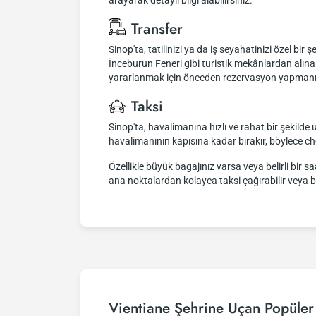
arayarak detaylı bilgi alabilirsiniz.
Transfer
Sinop'ta, tatilinizi ya da iş seyahatinizi özel bir
İnceburun Feneri gibi turistik mekânlardan alına
yararlanmak için önceden rezervasyon yapmanız öne
Taksi
Sinop'ta, havalimanına hızlı ve rahat bir şekilde u
havalimanının kapısına kadar bırakır, böylece c
Özellikle büyük bagajınız varsa veya belirli bir 
ana noktalardan kolayca taksi çağırabilir veya bu
Vientiane Şehrine Uçan Popüler