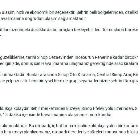
aşım, hızlı ve ekonomik bir seçenektir. Şehrin belli bölgelerinden, özelli
n havalimanına doğrudan ulaşım sağlamaktadır.
arı üzerindeki duraklarda bu araçları bekleyebilirler. Dolmuşların hareket 
z.
 güzelliklerine, tarihi Sinop Cezaevi'nden İnceburun Feneri'ne kadar birçok t
ediğinizde, dönüş için Havalimanı'na ulaşmanız gerektiğinde araç kiralama h
 bulunmaktadır. Bunlar arasında Sinop Oto Kiralama, Central Sinop Araç K
ç yelpazesi ile hem bireysel hem de grup seyahatlerinizde şehrin tüm güze
oldukça kolaydır. Şehir merkezinden kuzeye, Sinop Efelek yolu üzerinden, 
klaşık 15 dakika içerisinde havalimanına ulaşmanız mümkündür.
lunmaktadır. Bu otopark, iç hatlar terminaline oldukça yakın bir konumda o
da bırakmayı planlıyorsanız, otopark ücretleri ve süreleri konusunda bilgi