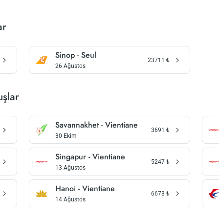
ar
Sinop - Seul
23711
₺
26 Ağustos
uşlar
Savannakhet - Vientiane
3691
₺
30 Ekim
Singapur - Vientiane
5247
₺
13 Ağustos
Hanoi - Vientiane
6673
₺
14 Ağustos