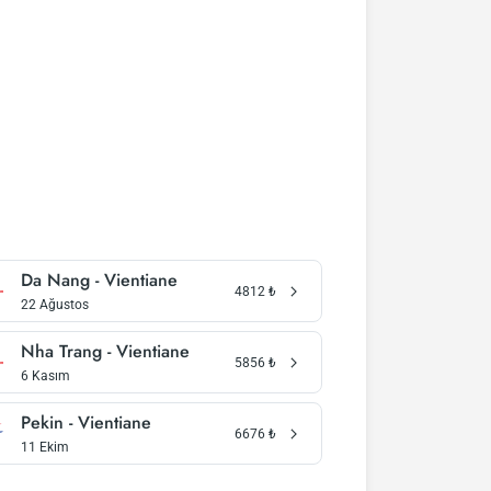
Da Nang - Vientiane
4812
₺
22 Ağustos
Nha Trang - Vientiane
5856
₺
6 Kasım
Pekin - Vientiane
6676
₺
11 Ekim