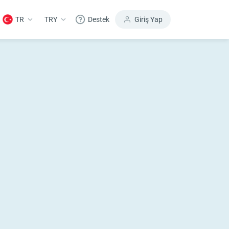
TR
TRY
Destek
Giriş Yap