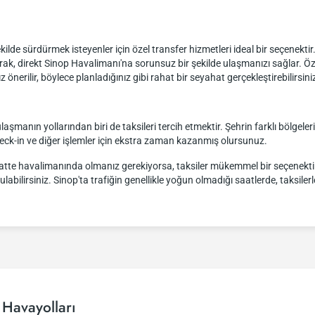
 şekilde sürdürmek isteyenler için özel transfer hizmetleri ideal bir seçenekti
rak, direkt Sinop Havalimanı'na sorunsuz bir şekilde ulaşmanızı sağlar. Ö
rilir, böylece planladığınız gibi rahat bir seyahat gerçekleştirebilirsini
laşmanın yollarından biri de taksileri tercih etmektir. Şehrin farklı bölgeler
heck-in ve diğer işlemler için ekstra zaman kazanmış olursunuz.
saatte havalimanında olmanız gerekiyorsa, taksiler mükemmel bir seçenektir.
labilirsiniz. Sinop'ta trafiğin genellikle yoğun olmadığı saatlerde, taksile
 Havayolları