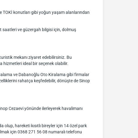
kle TOKİ konutları gibi yoğun yaşam alanlarından
saatleri ve güzergah bilgisi için, dolmuş
uristik mekanı ziyaret edebilirsiniz. Bu
izmetleri ideal bir seçenek olabilir.
iralama ve Dabanoğlu Oto Kiralama gibi firmalar
lliklerini rahatça keşfedebilir, dönüşte de Sinop
Sinop Cezaevi yönünde ilerleyerek havalimanı
lup, hareketi kısıtlı bireyler için 14 özel park
 almak için 0368 271 56 08 numaralı telefonu