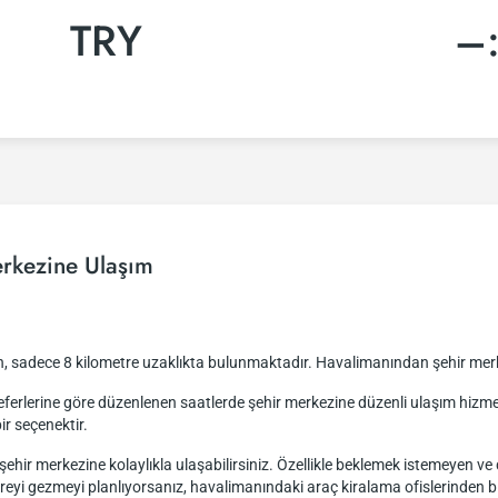
TRY
–
rkezine Ulaşım
n, sadece 8 kilometre uzaklıkta bulunmaktadır. Havalimanından şehir mer
k seferlerine göre düzenlenen saatlerde şehir merkezine düzenli ulaşım hi
ir seçenektir.
ehir merkezine kolaylıkla ulaşabilirsiniz. Özellikle beklemek istemeyen ve 
reyi gezmeyi planlıyorsanız, havalimanındaki araç kiralama ofislerinden bi