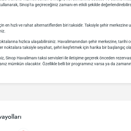
llanarak, Sinop'ta geçireceğiniz zamanı en etkili şekilde değerlendirebilirs
 en hızlı ve rahat alternatiflerden biri taksidir. Taksiyle şehir merkezine 
niz.
ktalarına hızlıca ulaşabilirsiniz. Havalimanından şehir merkezine, tarihi c
 noktalara taksiyle seyahat, şehri keşfetmek için harika bir başlangıç olab
iz, Sinop Havalimanı taksi servisleri ile iletişime geçerek önceden rezervas
manız mümkün olacaktır. Özellikle belli bir programınız varsa ya da zamanınız
ayolları