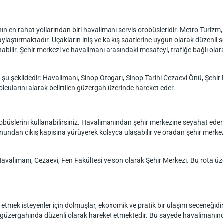
en rahat yollarından biri havalimanı servis otobüsleridir. Metro Turizm, 
laylaştırmaktadır. Uçakların iniş ve kalkış saatlerine uygun olarak düzenli 
abilir. Şehir merkezi ve havalimanı arasındaki mesafeyi, trafiğe bağlı olar
 şu şekildedir: Havalimanı, Sinop Otogarı, Sinop Tarihi Cezaevi Önü, Şehir 
olcularını alarak belirtilen güzergah üzerinde hareket eder.
obüslerini kullanabilirsiniz. Havalimanından şehir merkezine seyahat eder
nundan çıkış kapısına yürüyerek kolayca ulaşabilir ve oradan şehir merke
 Havalimanı, Cezaevi, Fen Fakültesi ve son olarak Şehir Merkezi. Bu rota ü
tmek isteyenler için dolmuşlar, ekonomik ve pratik bir ulaşım seçeneğidi
rı güzergahında düzenli olarak hareket etmektedir. Bu sayede havalimanın