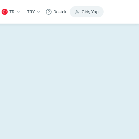
TR
TRY
Destek
Giriş Yap