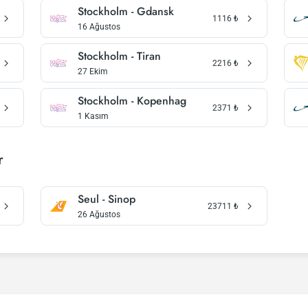
Stockholm - Gdansk
1116
₺
16 Ağustos
Stockholm - Tiran
2216
₺
27 Ekim
Stockholm - Kopenhag
2371
₺
1 Kasım
r
Seul - Sinop
23711
₺
26 Ağustos