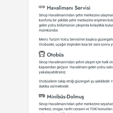
Havalimanı Servisi
Sinop Havalimanı'ndan şehir merkezine ulaşmanın 
konforlu bir şekilde şehir merkezine erişimini ko
gelen yolcu bölümünün çıkışında kolaylıkla bulun
mümkündür.
Metro Turizm Yolcu Servisi'nin başlıca güzergahı
Otobüsler, uçağın inişinden kısa bir süre sonra y
Otobüs
Sinop Havalimanı'ndan şehre ulaşım için halk ot
kapısından geçiyor. Havalimanı gelen yolcu salo
yakalayabilirsiniz.
Otobüslerin takip ettiği güzergah şu şekildedir:
dakika sürmektedir.
Minibüs-Dolmuş
Sinop Havalimanı'ndan şehir merkezine seyahat e
merkezi, otogar, tarihi cezaevi ve TOKİ konutla