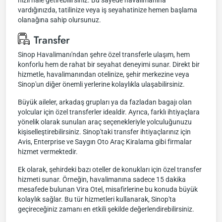
hızlı hale getirebilirsiniz. Bu sayede havalimanına
vardığınızda, tatilinize veya iş seyahatinize hemen başlama
olanağına sahip olursunuz.
Transfer
Sinop Havalimanı'ndan şehre özel transferle ulaşım, hem
konforlu hem de rahat bir seyahat deneyimi sunar. Direkt bir
hizmetle, havalimanından otelinize, şehir merkezine veya
Sinop'un diğer önemli yerlerine kolaylıkla ulaşabilirsiniz.
Büyük aileler, arkadaş grupları ya da fazladan bagajı olan
yolcular için özel transferler idealdir. Ayrıca, farklı ihtiyaçlara
yönelik olarak sunulan araç seçenekleriyle yolculuğunuzu
kişiselleştirebilirsiniz. Sinop'taki transfer ihtiyaçlarınız için
Avis, Enterprise ve Saygın Oto Araç Kiralama gibi firmalar
hizmet vermektedir.
Ek olarak, şehirdeki bazı oteller de konukları için özel transfer
hizmeti sunar. Örneğin, havalimanına sadece 15 dakika
mesafede bulunan Vira Otel, misafirlerine bu konuda büyük
kolaylık sağlar. Bu tür hizmetleri kullanarak, Sinop'ta
geçireceğiniz zamanı en etkili şekilde değerlendirebilirsiniz.