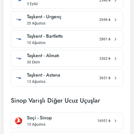
2346
₺
5 Eylül
Taşkent - Urgenç
2696
₺
20 Ağustos
Taşkent - Bartletts
2861
₺
10 Ağustos
Taşkent - Almatı
3362
₺
30 Ekim
Taşkent - Astana
3651
₺
13 Ağustos
Sinop Varışlı Diğer Ucuz Uçuşlar
Soçi - Sinop
16951
₺
10 Ağustos