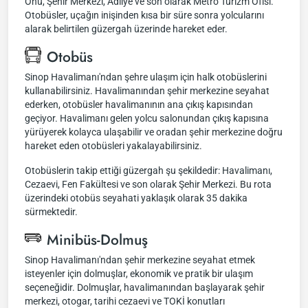
Önü, Şehir Merkezi, Adliye ve son olarak Metro Turizm Ofisi.
Otobüsler, uçağın inişinden kısa bir süre sonra yolcularını
alarak belirtilen güzergah üzerinde hareket eder.
Otobüs
Sinop Havalimanı'ndan şehre ulaşım için halk otobüslerini
kullanabilirsiniz. Havalimanından şehir merkezine seyahat
ederken, otobüsler havalimanının ana çıkış kapısından
geçiyor. Havalimanı gelen yolcu salonundan çıkış kapısına
yürüyerek kolayca ulaşabilir ve oradan şehir merkezine doğru
hareket eden otobüsleri yakalayabilirsiniz.
Otobüslerin takip ettiği güzergah şu şekildedir: Havalimanı,
Cezaevi, Fen Fakültesi ve son olarak Şehir Merkezi. Bu rota
üzerindeki otobüs seyahati yaklaşık olarak 35 dakika
sürmektedir.
Minibüs-Dolmuş
Sinop Havalimanı'ndan şehir merkezine seyahat etmek
isteyenler için dolmuşlar, ekonomik ve pratik bir ulaşım
seçeneğidir. Dolmuşlar, havalimanından başlayarak şehir
merkezi, otogar, tarihi cezaevi ve TOKİ konutları