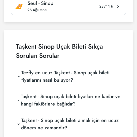
Seul - Sinop
23711
₺
26 Ağustos
Taşkent Sinop Uçak Bileti Sıkça
Sorulan Sorular
Tezfly en ucuz Taşkent - Sinop uçak bileti
fiyatlarını nasıl buluyor?
Tezfly, en ucuz Taşkent - Sinop uçak bileti fiyatlarını
Taşkent - Sinop uçak bileti fiyatları ne kadar ve
bulmak için tur operatörleri, büyük rezervasyon
siteleri (konsolidatörler) ve yüzlerce havayolu
hangi faktörlere bağlıdır?
sitesini aramaktadır. Tezfly sitesinde yapacağın tek
Taşkent - Sinop uçak bileti fiyatları, havayolu
bir aramada ile birçok tedarikçiyi arayarak ucuz
Taşkent - Sinop uçak bileti almak için en ucuz
şirketine, seyahat tarihlerinize, bilet sınıfınıza ve
Taşkent - Sinop uçak biletlerini bulup karşılaştırabilir
rezervasyon yapılan döneme göre değişiklik
ve un uygun biletini seçebilirsin.
dönem ne zamandır?
gösterir. Erken rezervasyon yaparak ve