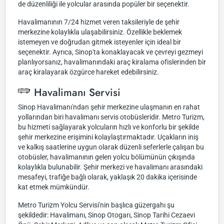
de düzenliliği ile yolcular arasında popüler bir seçenektir.
Havalimanının 7/24 hizmet veren taksileriyle de şehir
merkezine kolaylıkla ulaşabilirsiniz. Özellikle beklemek
istemeyen ve doğrudan gitmek isteyenler için ideal bir
seçenektir. Ayrıca, Sinop'ta konaklayacak ve çevreyi gezmeyi
planlıyorsanız, havalimanındaki araç kiralama ofislerinden bir
araç kiralayarak özgürce hareket edebilirsiniz.
Havalimanı Servisi
Sinop Havalimanı'ndan şehir merkezine ulaşmanın en rahat
yollarından biri havalimanı servis otobüsleridir. Metro Turizm,
bu hizmeti sağlayarak yolcuların hızlı ve konforlu bir şekilde
şehir merkezine erişimini kolaylaştırmaktadır. Uçakların iniş
ve kalkış saatlerine uygun olarak düzenli seferlerle çalışan bu
otobüsler, havalimanının gelen yolcu bölümünün çıkışında
kolaylıkla bulunabilir. Şehir merkezi ve havalimanı arasındaki
mesafeyi, trafiğe bağlı olarak, yaklaşık 20 dakika içerisinde
kat etmek mümkündür.
Metro Turizm Yolcu Servisi'nin başlıca güzergahı şu
şekildedir: Havalimanı, Sinop Otogarı, Sinop Tarihi Cezaevi