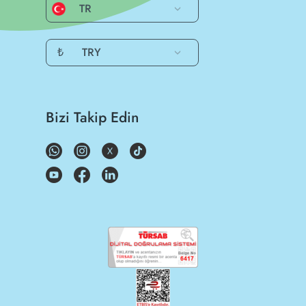
TR
₺
TRY
Bizi Takip Edin