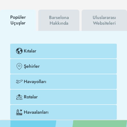
siz haberdar olacaksınız. İndirim kuponu kullanarak
Tel Aviv - Barselona uçak biletinizi çok daha ucuza
satın alabilirsiniz.
Popüler
Barselona
Uluslararası
Uçuşlar
Hakkında
Websiteleri
Kıtalar
Şehirler
Havayolları
Rotalar
Havaalanları