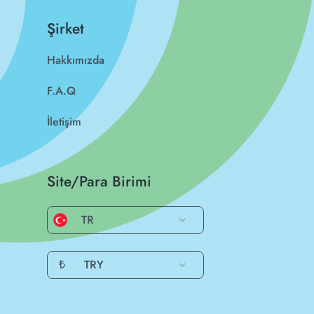
Şirket
Hakkımızda
F.A.Q
İletişim
Site/Para Birimi
TR
₺
TRY