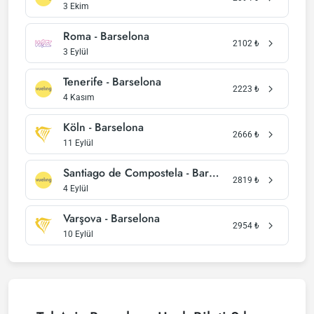
3 Ekim
Roma - Barselona
2102
₺
3 Eylül
Tenerife - Barselona
2223
₺
4 Kasım
Köln - Barselona
2666
₺
11 Eylül
Santiago de Compostela - Barselona
2819
₺
4 Eylül
Varşova - Barselona
2954
₺
10 Eylül