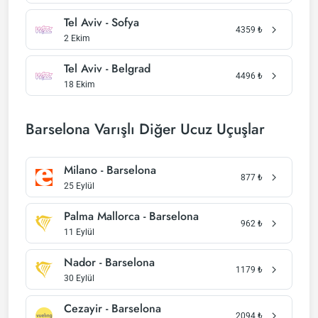
Tel Aviv - Sofya
4359
₺
2 Ekim
Tel Aviv - Belgrad
4496
₺
18 Ekim
Barselona Varışlı Diğer Ucuz Uçuşlar
Milano - Barselona
877
₺
25 Eylül
Palma Mallorca - Barselona
962
₺
11 Eylül
Nador - Barselona
1179
₺
30 Eylül
Cezayir - Barselona
2094
₺