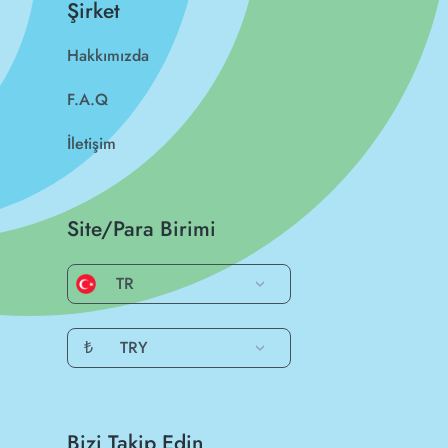
Şirket
Hakkımızda
F.A.Q
İletişim
Site/Para Birimi
TR
₺
TRY
Bizi Takip Edin