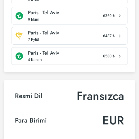
Paris - Tel Aviv
6369
₺
9 Ekim
Paris - Tel Aviv
6487
₺
7 Eylül
Paris - Tel Aviv
6580
₺
4 Kasım
Fransızca
Resmi Dil
EUR
Para Birimi