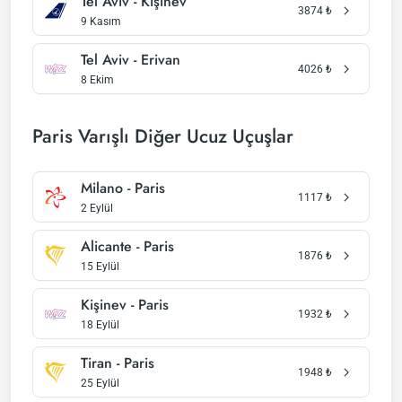
Tel Aviv - Kişinev
3874
₺
9 Kasım
Tel Aviv - Erivan
4026
₺
8 Ekim
Paris Varışlı Diğer Ucuz Uçuşlar
Milano - Paris
1117
₺
2 Eylül
Alicante - Paris
1876
₺
15 Eylül
Kişinev - Paris
1932
₺
18 Eylül
Tiran - Paris
1948
₺
25 Eylül