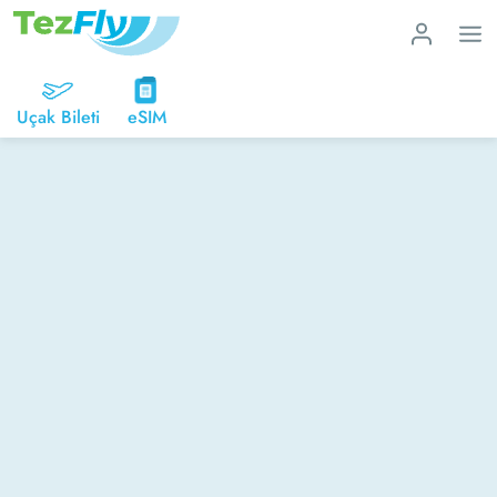
Uçak Bileti
eSIM