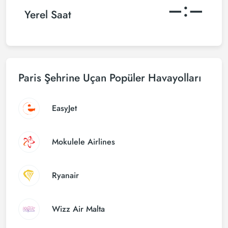
–:–
Yerel Saat
Paris Şehrine Uçan Popüler Havayolları
EasyJet
Mokulele Airlines
Ryanair
Wizz Air Malta