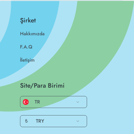
Şirket
Hakkımızda
F.A.Q
İletişim
Site/Para Birimi
TR
₺
TRY