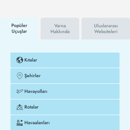
hem havayolu hem de Tezfly kampanyalarından ilk
siz haberdar olacaksınız. İndirim kuponu kullanarak
Tel Aviv - Varna uçak biletinizi çok daha ucuza satın
alabilirsiniz.
Popüler
Varna
Uluslararası
Uçuşlar
Hakkında
Websiteleri
Kıtalar
Şehirler
Havayolları
Rotalar
Havaalanları