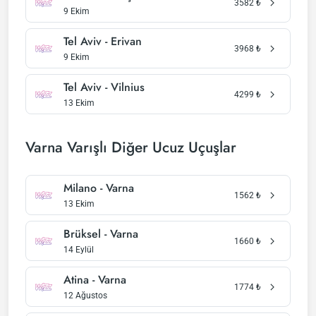
3582
₺
9 Ekim
Tel Aviv - Erivan
3968
₺
9 Ekim
Tel Aviv - Vilnius
4299
₺
13 Ekim
Varna Varışlı Diğer Ucuz Uçuşlar
Milano - Varna
1562
₺
13 Ekim
Brüksel - Varna
1660
₺
14 Eylül
Atina - Varna
1774
₺
12 Ağustos