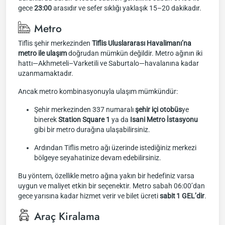
gece
23:00
arasıdır ve sefer sıklığı yaklaşık 15–20 dakikadır.
Metro
Tiflis şehir merkezinden
Tiflis Uluslararası Havalimanı’na
metro ile ulaşım
doğrudan mümkün değildir. Metro ağının iki
hattı—Akhmeteli–Varketili ve Saburtalo—havalanına kadar
uzanmamaktadır.
Ancak metro kombinasyonuyla ulaşım mümkündür:
Şehir merkezinden 337 numaralı
şehir içi otobüs
ye
binerek
Station Square 1
ya da
Isani Metro İstasyonu
gibi bir metro durağına ulaşabilirsiniz.
Ardından Tiflis metro ağı üzerinde istediğiniz merkezi
bölgeye seyahatinize devam edebilirsiniz.
Bu yöntem, özellikle metro ağına yakın bir hedefiniz varsa
uygun ve maliyet etkin bir seçenektir. Metro sabah 06:00’dan
gece yarısına kadar hizmet verir ve bilet ücreti
sabit 1 GEL’dir
.
Araç Kiralama