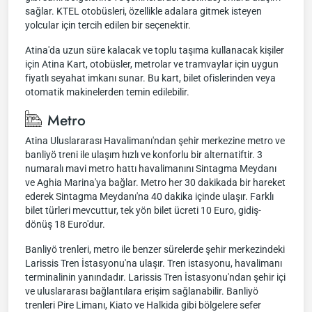
sağlar. KTEL otobüsleri, özellikle adalara gitmek isteyen
yolcular için tercih edilen bir seçenektir.
Atina'da uzun süre kalacak ve toplu taşıma kullanacak kişiler
için Atina Kart, otobüsler, metrolar ve tramvaylar için uygun
fiyatlı seyahat imkanı sunar. Bu kart, bilet ofislerinden veya
otomatik makinelerden temin edilebilir.
Metro
Atina Uluslararası Havalimanı'ndan şehir merkezine metro ve
banliyö treni ile ulaşım hızlı ve konforlu bir alternatiftir. 3
numaralı mavi metro hattı havalimanını Sintagma Meydanı
ve Aghia Marina'ya bağlar. Metro her 30 dakikada bir hareket
ederek Sintagma Meydanı'na 40 dakika içinde ulaşır. Farklı
bilet türleri mevcuttur, tek yön bilet ücreti 10 Euro, gidiş-
dönüş 18 Euro'dur.
Banliyö trenleri, metro ile benzer sürelerde şehir merkezindeki
Larissis Tren İstasyonu'na ulaşır. Tren istasyonu, havalimanı
terminalinin yanındadır. Larissis Tren İstasyonu'ndan şehir içi
ve uluslararası bağlantılara erişim sağlanabilir. Banliyö
trenleri Pire Limanı, Kiato ve Halkida gibi bölgelere sefer