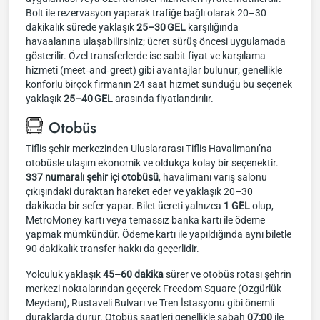
Bolt ile rezervasyon yaparak trafiğe bağlı olarak 20–30
dakikalık sürede yaklaşık
25–30 GEL
karşılığında
havaalanına ulaşabilirsiniz; ücret sürüş öncesi uygulamada
gösterilir. Özel transferlerde ise sabit fiyat ve karşılama
hizmeti (meet‑and‑greet) gibi avantajlar bulunur; genellikle
konforlu birçok firmanın 24 saat hizmet sunduğu bu seçenek
yaklaşık
25–40 GEL
arasında fiyatlandırılır.
Otobüs
Tiflis şehir merkezinden Uluslararası Tiflis Havalimanı’na
otobüsle ulaşım ekonomik ve oldukça kolay bir seçenektir.
337 numaralı şehir içi otobüsü
, havalimanı varış salonu
çıkışındaki duraktan hareket eder ve yaklaşık 20–30
dakikada bir sefer yapar. Bilet ücreti yalnızca
1 GEL
olup,
MetroMoney kartı veya temassız banka kartı ile ödeme
yapmak mümkündür. Ödeme kartı ile yapıldığında aynı biletle
90 dakikalık transfer hakkı da geçerlidir.
Yolculuk yaklaşık
45–60 dakika
sürer ve otobüs rotası şehrin
merkezi noktalarından geçerek Freedom Square (Özgürlük
Meydanı), Rustaveli Bulvarı ve Tren İstasyonu gibi önemli
duraklarda durur. Otobüs saatleri genellikle sabah
07:00
ile