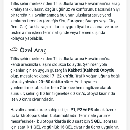
Tiflis şehir merkezinden Tiflis Uluslararası Havalimanı’na araç
kiralayarak ulaşım, özgürlüğünüz ve konforunuz açısından iyi
bir tercihtir. Havalimanında bulunan uluslararası ve yerel
kiralama firmaları (örneğin Sixt, Europcar, Budget veya City
Rent Car) farklı araç sınıflarını uygun fiyatlarla sunar ve araç
teslim alma işlemi terminal içinde veya hemen dışında
kolayca yapılabilir.
Özel Araç
Tiflis şehir merkezinden Tiflis Uluslararası Havalimanı’na
kendi aracınızla ulaşım oldukça kolaydır. Şehirden yola
çıkanlar için en uygun güzergâh
Kakheti (Kahheti) Otoyolu
olup, mesafe yaklaşık
17–22 km
’dir. Trafik yoğunluğuna bağlı
olarak yolculuk
20–30 dakika
sürer. Yol boyunca
yönlendirme tabelaları hem Gürcüce hem İngilizce olarak
sunulur; şehir içi hız limiti genelde 60 km/s, otoyol kısmında
ise 90 km/s civarındadır.
Havalimanında araç sahipleri için
P1, P2 ve P3
olmak üzere
üç farklı otopark alanı bulunmaktadır. Terminale yürüme
mesafesindeki bu otoparklarda ilk 3 saat için
5 GEL
, sonrası
için saatlik
1 GEL
ve günlük
13 GEL
civarında ücret uygulanır.