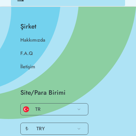
Şirket
Hakkımızda
F.A.Q
İletişim
Site/Para Birimi
TR
₺
TRY