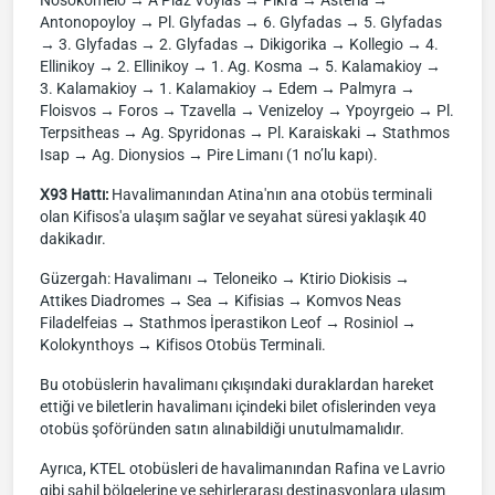
Nosokomeio → A Plaz Voylas → Pikra → Asteria →
Antonopoyloy → Pl. Glyfadas → 6. Glyfadas → 5. Glyfadas
→ 3. Glyfadas → 2. Glyfadas → Dikigorika → Kollegio → 4.
Ellinikoy → 2. Ellinikoy → 1. Ag. Kosma → 5. Kalamakioy →
3. Kalamakioy → 1. Kalamakioy → Edem → Palmyra →
Floisvos → Foros → Tzavella → Venizeloy → Ypoyrgeio → Pl.
Terpsitheas → Ag. Spyridonas → Pl. Karaiskaki → Stathmos
Isap → Ag. Dionysios → Pire Limanı (1 no’lu kapı).
X93 Hattı:
Havalimanından Atina'nın ana otobüs terminali
olan Kifisos'a ulaşım sağlar ve seyahat süresi yaklaşık 40
dakikadır.
Güzergah: Havalimanı → Teloneiko → Ktirio Diokisis →
Attikes Diadromes → Sea → Kifisias → Komvos Neas
Filadelfeias → Stathmos İperastikon Leof → Rosiniol →
Kolokynthoys → Kifisos Otobüs Terminali.
Bu otobüslerin havalimanı çıkışındaki duraklardan hareket
ettiği ve biletlerin havalimanı içindeki bilet ofislerinden veya
otobüs şoföründen satın alınabildiği unutulmamalıdır.
Ayrıca, KTEL otobüsleri de havalimanından Rafina ve Lavrio
gibi sahil bölgelerine ve şehirlerarası destinasyonlara ulaşım