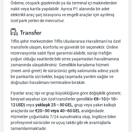
Ödeme, otopark gişelerinde ya da terminal içi makinelerden
nakit veya kartla yapılabilir. Ayrıca P1 alanında bir adet
elektrikli araç şarj istasyonu ve engelli araçlar için ayrılmış
özel park yerleri de mevcuttur.
Transfer
Tiflis şehir merkezinden Tiflis Uluslararası Havalimanı’na özel
transferle ulaşım, konforlu ve güvenilir bir seçenektir. Online
rezervasyonla sabit fiyat garantisi alabilir, sürüp trafiğin
yoğun olduğu saatlerde bile stres yaşamadan havalimanına
zamanında ulaşabilirsiniz. Genellikle karşılama hizmeti
(meet‑and‑greet) ile sürücünüz geliş salonunda adınız yazılı
bir pankartla sizi bekler, bagaj taşımada yardım sağlar ve
doğrudan havalimanı terminaline bırakılır.
Fiyatlar araç tipi ve grup büyüklüğüne göre değişiklik gösterir;
bireysel seyahat için özel transferler genellikle
€8–10 (≈ 10–
12 USD)
veya
yaklaşık 25 – 30 GEL
, grup veya yakın kalkışlı
araçlarda ise
€20–30 veya 40–60 GEL
aralığındadır.
Hizmetler çoğunlukla 7/24 sunulmakta olup, İngilizce bilen
profesyonel sürücüler ve uçuş takibi gibi ek avantajlarla
tamamlanmaktadır.