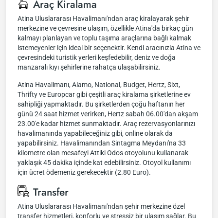
Araç Kiralama
Atina Uluslararası Havalimanı'ndan araç kiralayarak şehir
merkezine ve çevresine ulaşım, özellikle Atina'da birkaç gün
kalmayı planlayan ve toplu taşıma araçlarına bağlı kalmak
istemeyenler için ideal bir seçenektir. Kendi aracınızla Atina ve
çevresindeki turistik yerleri keşfedebilir, deniz ve doğa
manzaralı kıyı şehirlerine rahatça ulaşabilirsiniz.
Atina Havalimanı, Alamo, National, Budget, Hertz, Sixt,
Thrifty ve Europcar gibi çeşitli araç kiralama şirketlerine ev
sahipliği yapmaktadır. Bu şirketlerden çoğu haftanın her
günü 24 saat hizmet verirken, Hertz sabah 06.00'dan akşam
23.00'e kadar hizmet sunmaktadır. Araç rezervasyonlarınızı
havalimanında yapabileceğiniz gibi, online olarak da
yapabilirsiniz. Havalimanından Sintagma Meydanı'na 33
kilometre olan mesafeyi Attiki Odos otoyolunu kullanarak
yaklaşık 45 dakika içinde kat edebilirsiniz. Otoyol kullanımı
için ücret ödemeniz gerekecektir (2.80 Euro).
Transfer
Atina Uluslararası Havalimanı'ndan şehir merkezine özel
transfer hizmetleri, konforlu ve stressiz bir ulaşım sağlar. Bu