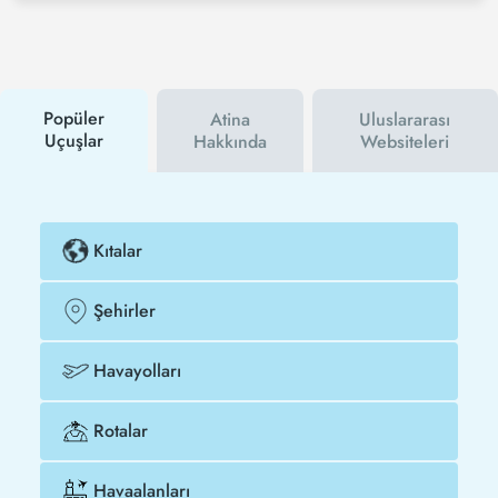
medya hesaplarını takip edebilirsiniz. Bu sayede
hem havayolu hem de Tezfly kampanyalarından ilk
siz haberdar olacaksınız. İndirim kuponu kullanarak
Tiflis - Atina uçak biletinizi çok daha ucuza satın
alabilirsiniz.
Popüler
Atina
Uluslararası
Uçuşlar
Hakkında
Websiteleri
Kıtalar
Şehirler
Havayolları
Rotalar
Havaalanları