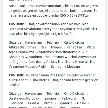
Atina Uluslararası Havalimanı'ndan şehir merkezine ve çevre
bölgelere ulaşım için çeşitli otobüs hatları bulunmaktadır. Bu
hatlar arasında en popüler olanlar X95, X96 ve X93'tür.
X95 Hattı:
Bu hat, havalimanından Atina'nın kalbi olan
Sintagma Meydanı'na sefer yapar. Seyahat süresi yaklaşık 1
saat olup, bilet fiyatı yetişkinler için 6 Euro'dur.
Güzergah: Havalimanı → Teloneio → Ktirio Dioikisis →
Attikes Diadromes → Sea → Pyrgos → Panagitsa → Platia
Agias Paraskevis → Stathmos Nomismatokopio → 7.
Cholargoy → Stathmo Ethn. Amynas → Scholi Astynomias
→ Zagora → Galaxias → Pl. Mavili → Ilisa → Hilton Oteli →
Vyzantino Moussio-Rigilli → Syntagma Meydanı.
X96 Hattı:
Havalimanından Pire Limanı'na gider ve seyahat
süresi 1 saat 30 dakikadır. Bu hat, adalara feribotla geçiş için
idealdir.
Güzergah: Havalimanı → Teloneio → Kitiro Dioikisis →
Diastavrosi Koropioy → Zinonos → Psilokoryfi → Sch.
Evelpidon → Ekklisia → Dilofo → Pigadakia → Galini →