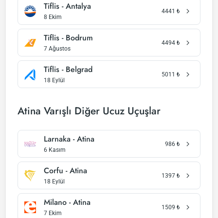
Tiflis - Antalya
4441
₺
8 Ekim
Tiflis - Bodrum
4494
₺
7 Ağustos
Tiflis - Belgrad
5011
₺
18 Eylül
Atina Varışlı Diğer Ucuz Uçuşlar
Larnaka - Atina
986
₺
6 Kasım
Corfu - Atina
1397
₺
18 Eylül
Milano - Atina
1509
₺
7 Ekim