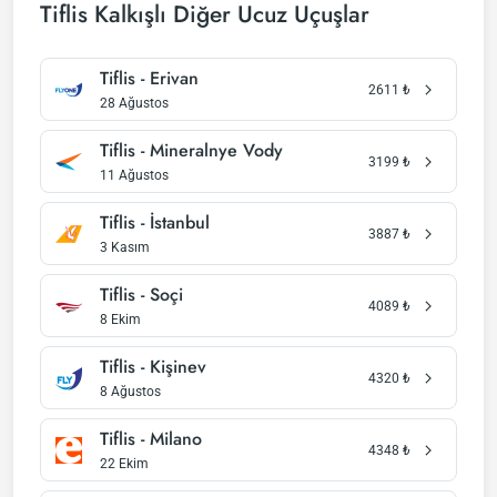
Tiflis Kalkışlı Diğer Ucuz Uçuşlar
Tiflis - Erivan
2611
₺
28 Ağustos
Tiflis - Mineralnye Vody
3199
₺
11 Ağustos
Tiflis - İstanbul
3887
₺
3 Kasım
Tiflis - Soçi
4089
₺
8 Ekim
Tiflis - Kişinev
4320
₺
8 Ağustos
Tiflis - Milano
4348
₺
22 Ekim