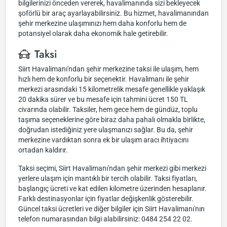
bilgilerinizi önceden vererek, havalimanında sizi bekleyecek
şoförlü bir araç ayarlayabilirsiniz. Bu hizmet, havalimanından
şehir merkezine ulaşımınızı hem daha konforlu hem de
potansiyel olarak daha ekonomik hale getirebilir.
Taksi
Siirt Havalimanı'ndan şehir merkezine taksi ile ulaşım, hem
hızlı hem de konforlu bir seçenektir. Havalimanı ile şehir
merkezi arasındaki 15 kilometrelik mesafe genellikle yaklaşık
20 dakika sürer ve bu mesafe için tahmini ücret 150 TL
civarında olabilir. Taksiler, hem gece hem de gündüz, toplu
taşıma seçeneklerine göre biraz daha pahalı olmakla birlikte,
doğrudan istediğiniz yere ulaşmanızı sağlar. Bu da, şehir
merkezine vardıktan sonra ek bir ulaşım aracı ihtiyacını
ortadan kaldırır.
Taksi seçimi, Siirt Havalimanı'ndan şehir merkezi gibi merkezi
yerlere ulaşım için mantıklı bir tercih olabilir. Taksi fiyatları,
başlangıç ücreti ve kat edilen kilometre üzerinden hesaplanır.
Farklı destinasyonlar için fiyatlar değişkenlik gösterebilir.
Güncel taksi ücretleri ve diğer bilgiler için Siirt Havalimanı'nın
telefon numarasından bilgi alabilirsiniz: 0484 254 22 02.