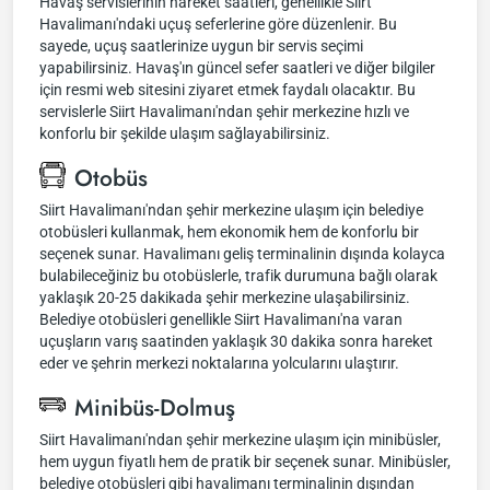
Havaş servislerinin hareket saatleri, genellikle Siirt
Havalimanı'ndaki uçuş seferlerine göre düzenlenir. Bu
sayede, uçuş saatlerinize uygun bir servis seçimi
yapabilirsiniz. Havaş'ın güncel sefer saatleri ve diğer bilgiler
için resmi web sitesini ziyaret etmek faydalı olacaktır. Bu
servislerle Siirt Havalimanı'ndan şehir merkezine hızlı ve
konforlu bir şekilde ulaşım sağlayabilirsiniz.
Otobüs
Siirt Havalimanı'ndan şehir merkezine ulaşım için belediye
otobüsleri kullanmak, hem ekonomik hem de konforlu bir
seçenek sunar. Havalimanı geliş terminalinin dışında kolayca
bulabileceğiniz bu otobüslerle, trafik durumuna bağlı olarak
yaklaşık 20-25 dakikada şehir merkezine ulaşabilirsiniz.
Belediye otobüsleri genellikle Siirt Havalimanı'na varan
uçuşların varış saatinden yaklaşık 30 dakika sonra hareket
eder ve şehrin merkezi noktalarına yolcularını ulaştırır.
Minibüs-Dolmuş
Siirt Havalimanı'ndan şehir merkezine ulaşım için minibüsler,
hem uygun fiyatlı hem de pratik bir seçenek sunar. Minibüsler,
belediye otobüsleri gibi havalimanı terminalinin dışından