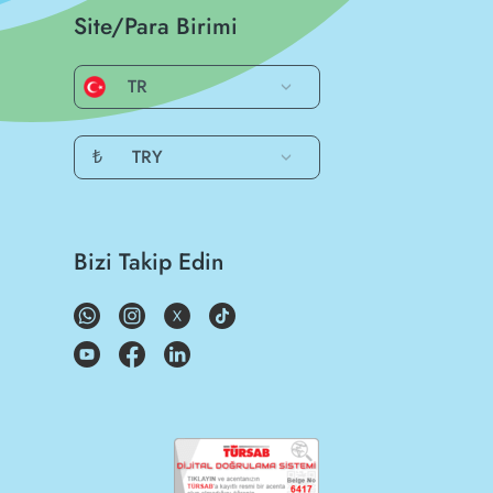
Site/Para Birimi
TR
₺
TRY
Bizi Takip Edin