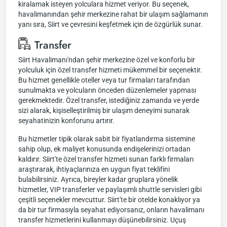
kiralamak isteyen yolculara hizmet veriyor. Bu seçenek,
havalimanından şehir merkezine rahat bir ulaşım sağlamanın
yanı sıra, Siirt ve çevresini keşfetmek için de özgürlük sunar.
Transfer
Siirt Havalimanı'ndan şehir merkezine özel ve konforlu bir
yolculuk için özel transfer hizmeti mükemmel bir seçenektir.
Bu hizmet genellikle oteller veya tur firmaları tarafından
sunulmakta ve yolcuların önceden düzenlemeler yapması
gerekmektedir. Özel transfer, istediğiniz zamanda ve yerde
sizi alarak, kişiselleştirilmiş bir ulaşım deneyimi sunarak
seyahatinizin konforunu artırır.
Bu hizmetler tipik olarak sabit bir fiyatlandırma sistemine
sahip olup, ek maliyet konusunda endişelerinizi ortadan
kaldırır. Siirt'te özel transfer hizmeti sunan farklı firmaları
araştırarak, ihtiyaçlarınıza en uygun fiyat teklifini
bulabilirsiniz. Ayrıca, bireyler kadar gruplara yönelik
hizmetler, VIP transferler ve paylaşımlı shuttle servisleri gibi
çeşitli seçenekler mevcuttur. Siirt'te bir otelde konaklıyor ya
da bir tur firmasıyla seyahat ediyorsanız, onların havalimanı
transfer hizmetlerini kullanmayı düşünebilirsiniz. Uçuş