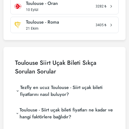
Toulouse - Oran
3282
₺
10 Eylül
Toulouse - Roma
3405
₺
21 Ekim
Toulouse Siirt Uçak Bileti Sıkça
Sorulan Sorular
Tezfly en ucuz Toulouse - Siirt uçak bileti
fiyatlarını nasıl buluyor?
Tezfly, en ucuz Toulouse - Siirt uçak bileti fiyatlarını
Toulouse - Siirt uçak bileti fiyatları ne kadar ve
bulmak için tur operatörleri, büyük rezervasyon
siteleri (konsolidatörler) ve yüzlerce havayolu
hangi faktörlere bağlıdır?
sitesini aramaktadır. Tezfly sitesinde yapacağın tek
Toulouse - Siirt uçak bileti fiyatları, havayolu
bir aramada ile birçok tedarikçiyi arayarak ucuz