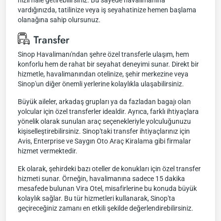
hızlı hale getirebilirsiniz. Bu sayede havalimanına
vardığınızda, tatilinize veya iş seyahatinize hemen başlama
olanağına sahip olursunuz.
Transfer
Sinop Havalimanı'ndan şehre özel transferle ulaşım, hem
konforlu hem de rahat bir seyahat deneyimi sunar. Direkt bir
hizmetle, havalimanından otelinize, şehir merkezine veya
Sinop'un diğer önemli yerlerine kolaylıkla ulaşabilirsiniz.
Büyük aileler, arkadaş grupları ya da fazladan bagajı olan
yolcular için özel transferler idealdir. Ayrıca, farklı ihtiyaçlara
yönelik olarak sunulan araç seçenekleriyle yolculuğunuzu
kişiselleştirebilirsiniz. Sinop'taki transfer ihtiyaçlarınız için
Avis, Enterprise ve Saygın Oto Araç Kiralama gibi firmalar
hizmet vermektedir.
Ek olarak, şehirdeki bazı oteller de konukları için özel transfer
hizmeti sunar. Örneğin, havalimanına sadece 15 dakika
mesafede bulunan Vira Otel, misafirlerine bu konuda büyük
kolaylık sağlar. Bu tür hizmetleri kullanarak, Sinop'ta
geçireceğiniz zamanı en etkili şekilde değerlendirebilirsiniz.