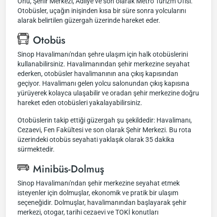
Önü, Şehir Merkezi, Adliye ve son olarak Metro Turizm Ofisi.
Otobüsler, uçağın inişinden kısa bir süre sonra yolcularını
alarak belirtilen güzergah üzerinde hareket eder.
Otobüs
Sinop Havalimanı'ndan şehre ulaşım için halk otobüslerini
kullanabilirsiniz. Havalimanından şehir merkezine seyahat
ederken, otobüsler havalimanının ana çıkış kapısından
geçiyor. Havalimanı gelen yolcu salonundan çıkış kapısına
yürüyerek kolayca ulaşabilir ve oradan şehir merkezine doğru
hareket eden otobüsleri yakalayabilirsiniz.
Otobüslerin takip ettiği güzergah şu şekildedir: Havalimanı,
Cezaevi, Fen Fakültesi ve son olarak Şehir Merkezi. Bu rota
üzerindeki otobüs seyahati yaklaşık olarak 35 dakika
sürmektedir.
Minibüs-Dolmuş
Sinop Havalimanı'ndan şehir merkezine seyahat etmek
isteyenler için dolmuşlar, ekonomik ve pratik bir ulaşım
seçeneğidir. Dolmuşlar, havalimanından başlayarak şehir
merkezi, otogar, tarihi cezaevi ve TOKİ konutları