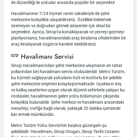
de düzenliliği ile yolcular arasında popüler bir seçenektir.
Havalimanının 7/24 hizmet veren taksileriyle de şehir
merkezine kolaylıkla ulaşabilirsiniz. Özellikle beklemek
istemeyen ve doğrudan gitmek isteyenler için ideal bir
seçenektir. Ayrıca, Sinop'ta konaklayacak ve çevreyi gezmeyi
planlıyorsanız, havalimanındaki araç kiralama ofislerinden bir
araç kiralayarak özgürce hareket edebilirsiniz.
Havalimanı Servisi
Sinop Havalimanı'ndan şehir merkezine ulaşmanın en rahat
yollarından biri havalimanı servis otobüsleridir. Metro Turizm,
bu hizmeti sağlayarak yolcuların hızlı ve konforlu bir şekilde
şehir merkezine erişimini kolaylaştırmaktadır. Uçakların iniş
ve kalkış saatlerine uygun olarak düzenli seferlerle çalışan bu
otobüsler, havalimanının gelen yolcu bölümünün çıkışında
kolaylıkla bulunabilir. Şehir merkezi ve havalimanı arasındaki
mesafeyi, trafiğe bağlı olarak, yaklaşık 20 dakika içerisinde
kat etmek mümkündür.
Metro Turizm Yolcu Servisi'nin başlıca güzergahı şu
şekildedir: Havalimanı, Sinop Otogarı, Sinop Tarihi Cezaevi