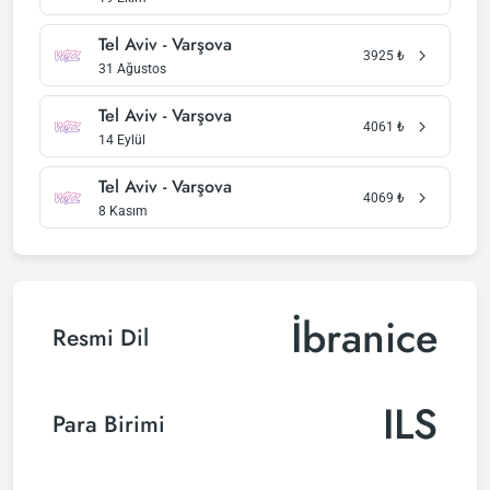
Tel Aviv - Varşova
3925
₺
31 Ağustos
Tel Aviv - Varşova
4061
₺
14 Eylül
Tel Aviv - Varşova
4069
₺
8 Kasım
İbranice
Resmi Dil
ILS
Para Birimi