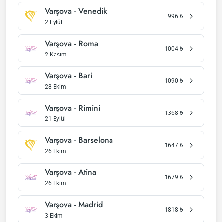
Varşova - Venedik
996
₺
2 Eylül
Varşova - Roma
1004
₺
2 Kasım
Varşova - Bari
1090
₺
28 Ekim
Varşova - Rimini
1368
₺
21 Eylül
Varşova - Barselona
1647
₺
26 Ekim
Varşova - Atina
1679
₺
26 Ekim
Varşova - Madrid
1818
₺
3 Ekim