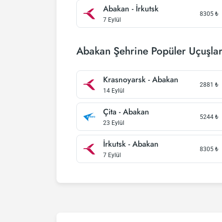
Abakan - İrkutsk
8305
₺
7 Eylül
Abakan Şehrine Popüler Uçuşla
Krasnoyarsk - Abakan
2881
₺
14 Eylül
Çita - Abakan
5244
₺
23 Eylül
İrkutsk - Abakan
8305
₺
7 Eylül