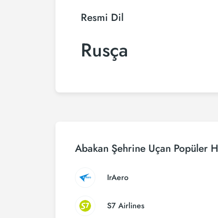
Resmi Dil
Rusça
Abakan Şehrine Uçan Popüler H
IrAero
S7 Airlines