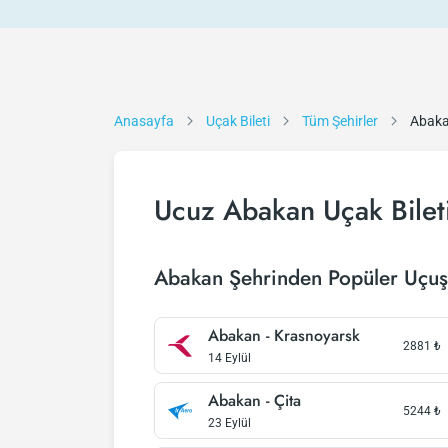
Anasayfa
Uçak Bileti
Tüm Şehirler
Abak
Ucuz Abakan Uçak Bilet
Abakan Şehrinden Popüler Uçuş
Abakan - Krasnoyarsk
2881
₺
14 Eylül
Abakan - Çita
5244
₺
23 Eylül