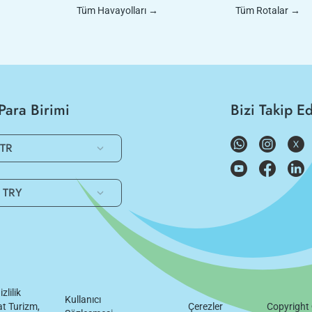
Tüm Havayolları
→
Tüm Rotalar
→
Para Birimi
Bizi Takip E
TR
TRY
izlilik
Kullanıcı
t Turizm,
Çerezler
Copyright