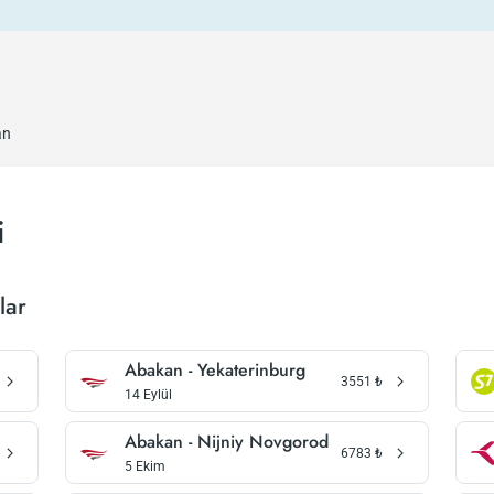
an
i
lar
Abakan - Yekaterinburg
3551
₺
14 Eylül
Abakan - Nijniy Novgorod
6783
₺
5 Ekim