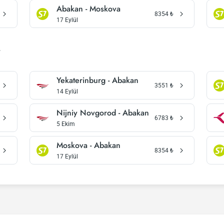
Abakan - Moskova
8354
₺
17 Eylül
r
Yekaterinburg - Abakan
3551
₺
14 Eylül
Nijniy Novgorod - Abakan
6783
₺
5 Ekim
Moskova - Abakan
8354
₺
17 Eylül