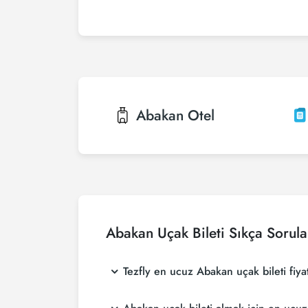
Abakan
Otel
Abakan Uçak Bileti Sıkça Sorula
Tezfly en ucuz Abakan uçak bileti fiyat
Tezfly, en ucuz Abakan uçak bileti fiyatların
sitesinde yapacağın tek bir aramada ile birçok