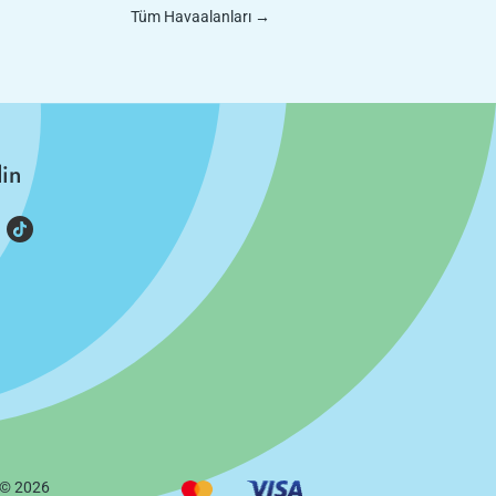
Tüm Havaalanları
→
din
 ©
2026