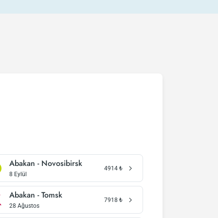
Abakan - Novosibirsk
4914
₺
8 Eylül
Abakan - Tomsk
7918
₺
28 Ağustos