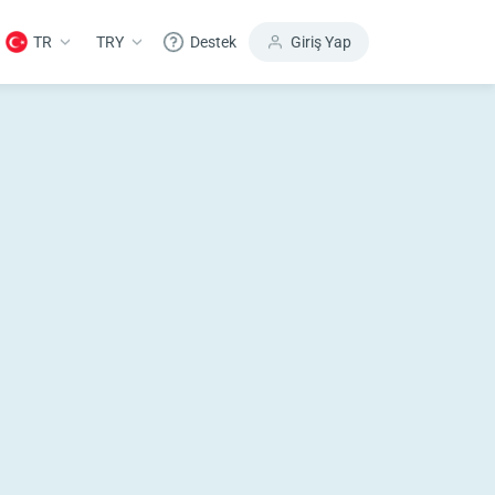
TR
TRY
Destek
Giriş Yap