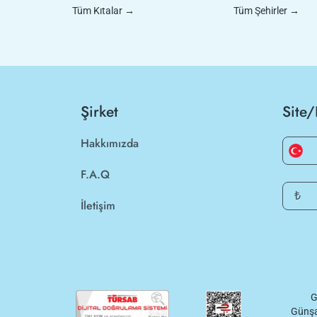
Tüm Kıtalar
→
Tüm Şehirler
→
Şirket
Site/
Hakkımızda
F.A.Q
₺
İletişim
G
Günşa