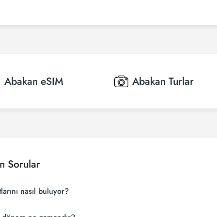
Abakan
eSIM
Abakan
Turlar
n Sorular
larını nasıl buluyor?
ı bulmak için tur operatörleri, büyük rezervasyon siteleri (konsolidatörler) 
 tedarikçiyi arayarak ucuz Abakan uçak biletlerini bulup karşılaştırabilir v