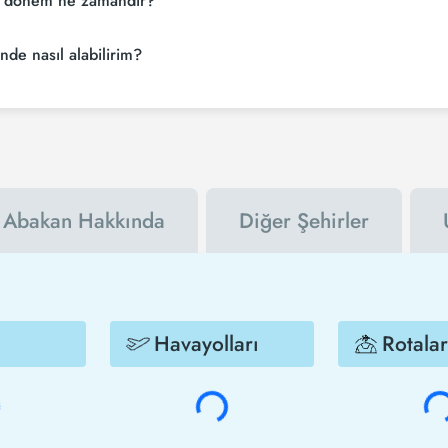
uz dönem ne zamandır?
 rezervasyonuzu son dakikaya bırakmayın. Abakan uçak biletinizi en az 2 
nde nasıl alabilirim?
ezfly bültenine kaydolabilir ya da Tezfly sosyal medya hesaplarını takip e
dirim kuponu kullanarak Abakan şehrine uçak biletini çok daha ucuza alabi
Abakan Hakkında
Diğer Şehirler
Havayolları
Rotalar