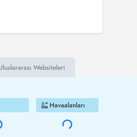
hafta önceden satın alırsanız çok daha ucuza
debilirsin. Bu şekilde hem havayolu hem de Tezfly
lirsin.
Uluslararası Websiteleri
Havaalanları