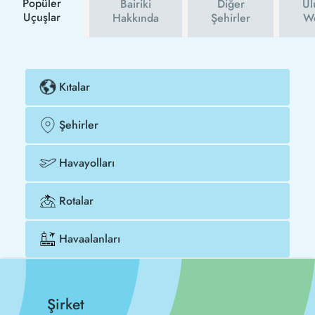
Popüler
Bairiki
Diğer
Ul
Uçuşlar
Hakkında
Şehirler
We
Kıtalar
Şehirler
Havayolları
Rotalar
Havaalanları
Şirket