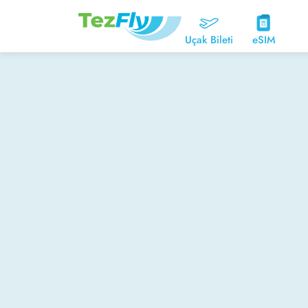
Uçak Bileti
eSIM