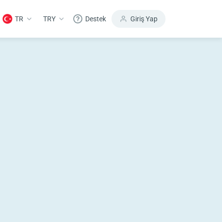
TR
TRY
Destek
Giriş Yap