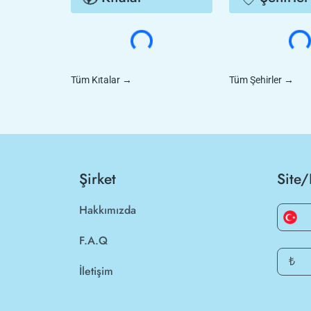
Tüm Kıtalar
→
Tüm Şehirler
→
Şirket
Site/
Hakkımızda
F.A.Q
₺
İletişim