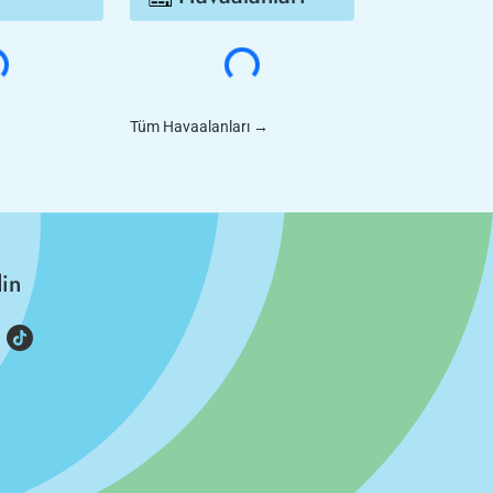
Tüm Havaalanları
→
din