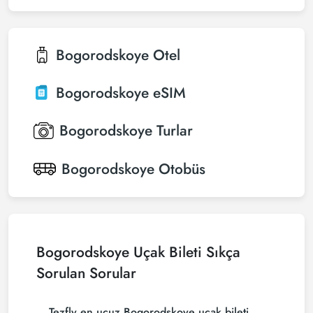
Bogorodskoye
Otel
Bogorodskoye
eSIM
Bogorodskoye
Turlar
Bogorodskoye
Otobüs
Bogorodskoye Uçak Bileti Sıkça
Sorulan Sorular
Tezfly en ucuz Bogorodskoye uçak bileti