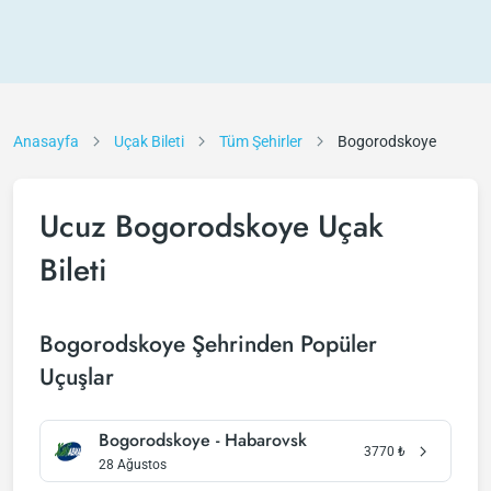
Anasayfa
Uçak Bileti
Tüm Şehirler
Bogorodskoye
Ucuz Bogorodskoye Uçak
Bileti
Bogorodskoye Şehrinden Popüler
Uçuşlar
Bogorodskoye - Habarovsk
3770
₺
28 Ağustos