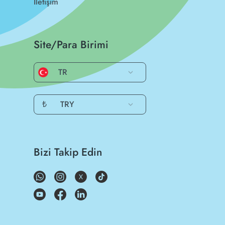
İletişim
Site/Para Birimi
TR
₺
TRY
Bizi Takip Edin